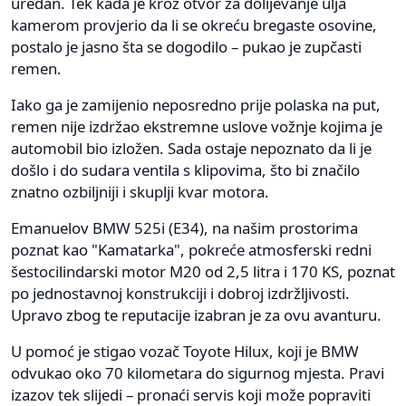
uredan. Tek kada je kroz otvor za dolijevanje ulja
kamerom provjerio da li se okreću bregaste osovine,
postalo je jasno šta se dogodilo – pukao je zupčasti
remen.
Iako ga je zamijenio neposredno prije polaska na put,
remen nije izdržao ekstremne uslove vožnje kojima je
automobil bio izložen. Sada ostaje nepoznato da li je
došlo i do sudara ventila s klipovima, što bi značilo
znatno ozbiljniji i skuplji kvar motora.
Emanuelov BMW 525i (E34), na našim prostorima
poznat kao "Kamatarka", pokreće atmosferski redni
šestocilindarski motor M20 od 2,5 litra i 170 KS, poznat
po jednostavnoj konstrukciji i dobroj izdržljivosti.
Upravo zbog te reputacije izabran je za ovu avanturu.
U pomoć je stigao vozač Toyote Hilux, koji je BMW
odvukao oko 70 kilometara do sigurnog mjesta. Pravi
izazov tek slijedi – pronaći servis koji može popraviti