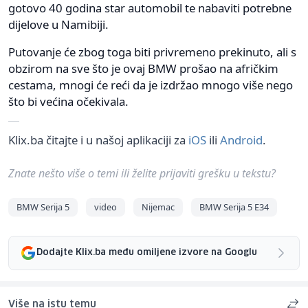
gotovo 40 godina star automobil te nabaviti potrebne
dijelove u Namibiji.
Putovanje će zbog toga biti privremeno prekinuto, ali s
obzirom na sve što je ovaj BMW prošao na afričkim
cestama, mnogi će reći da je izdržao mnogo više nego
što bi većina očekivala.
Klix.ba čitajte i u našoj aplikaciji za
iOS
ili
Android
.
Znate nešto više o temi ili želite prijaviti grešku u tekstu?
BMW Serija 5
video
Nijemac
BMW Serija 5 E34
Dodajte Klix.ba među omiljene izvore na Googlu
Više na istu temu