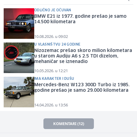
ODLIČNO JE OČUVAN
BMW E21 iz 1977. godine prešao je samo
14.500 kilometara
10.08.2026. u 09:02
U VLASNIŠTVU 24 GODINE
Nizozemac prešao skoro milion kilometara
u starom Audiju A6 s 2.5 TDI dizelom,
mehaničar se iznenadio
10.05.2026. u 12:21
IMA KARAKTER I DUŠU
Mercedes-Benz W123 300D Turbo iz 1985.
godine prešao je samo 29.000 kilometara
14.04.2026. u 13:56
KOMENTARI (12)