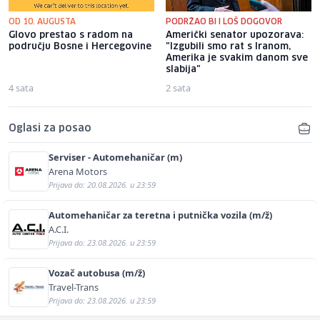
OD 10. AUGUSTA
PODRŽAO BI I LOŠ DOGOVOR
Glovo prestao s radom na
Američki senator upozorava:
području Bosne i Hercegovine
"Izgubili smo rat s Iranom,
Amerika je svakim danom sve
slabija"
4 sata
2 sata
Oglasi za posao
Serviser - Automehaničar (m)
Arena Motors
Prijava do: 20.08.2026. u 23:59
Automehaničar za teretna i putnička vozila (m/ž)
A.C.I.
Prijava do: 23.08.2026. u 23:59
Vozač autobusa (m/ž)
Travel-Trans
Prijava do: 23.08.2026. u 23:59