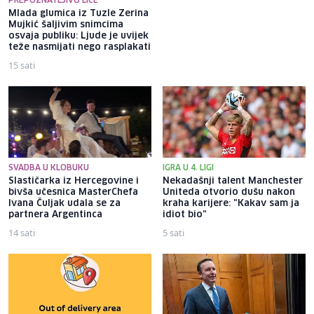
PREPOZNATLJIVO LICE
Mlada glumica iz Tuzle Zerina
Misimović poslao poruku
Mujkić šaljivim snimcima
rivalima nakon pobjede protiv
osvaja publiku: Ljude je uvijek
Veleža: "Nova sezona, stare
teže nasmijati nego rasplakati
navike"
15 sati
3 sata
SVADBA U KLOBUKU
IGRA U 4. LIGI
Slastičarka iz Hercegovine i
Nekadašnji talent Manchester
bivša učesnica MasterChefa
Uniteda otvorio dušu nakon
Ivana Čuljak udala se za
kraha karijere: "Kakav sam ja
partnera Argentinca
idiot bio"
14 sati
5 sati