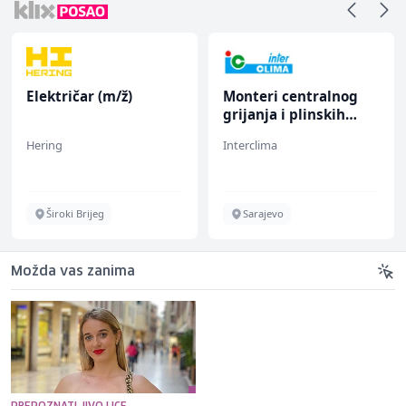
Električar (m/ž)
Monteri centralnog
grijanja i plinskih
instalacija (m)
Hering
Interclima
Široki Brijeg
Sarajevo
Možda vas zanima