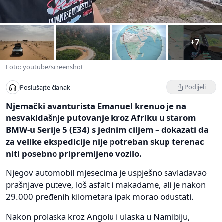
+7
Foto: youtube/screenshot
Podijeli
Poslušajte članak
Njemački avanturista Emanuel krenuo je na
nesvakidašnje putovanje kroz Afriku u starom
BMW-u Serije 5 (E34) s jednim ciljem – dokazati da
za velike ekspedicije nije potreban skup terenac
niti posebno pripremljeno vozilo.
Njegov automobil mjesecima je uspješno savladavao
prašnjave puteve, loš asfalt i makadame, ali je nakon
29.000 pređenih kilometara ipak morao odustati.
Nakon prolaska kroz Angolu i ulaska u Namibiju,