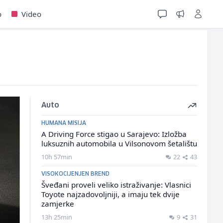
o
Video
Auto
HUMANA MISIJA
A Driving Force stigao u Sarajevo: Izložba
luksuznih automobila u Vilsonovom šetalištu
10h 57min
22
43
VISOKOCIJENJEN BREND
Šveđani proveli veliko istraživanje: Vlasnici
Toyote najzadovoljniji, a imaju tek dvije
zamjerke
13h 25min
9
31