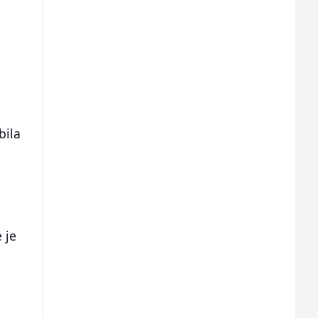
bila
i
 je