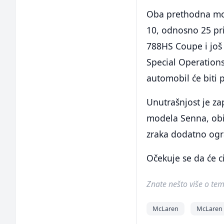
Oba prethodna mod
10, odnosno 25 pr
788HS Coupe i još 
Special Operations
automobil će biti 
Unutrašnjost je za
modela Senna, obil
zraka dodatno ogr
Očekuje se da će ci
Znate nešto više o temi 
McLaren
McLaren