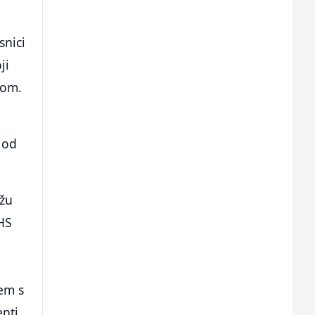
snici
ji
kom.
 od
ižu
8HS
tem s
enti