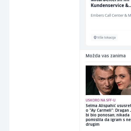
Kundenservice &
Support (m/w/d)
Bosnian House Restaurant
Inostranstvo
Više lokacija
Možda vas zanima
USKORO NA SFF-U
Selma Alispahić ususret
o "Ay Carmeli": Dragan 
bi bio ponosan; nikada
pomislila da igram s n
drugim