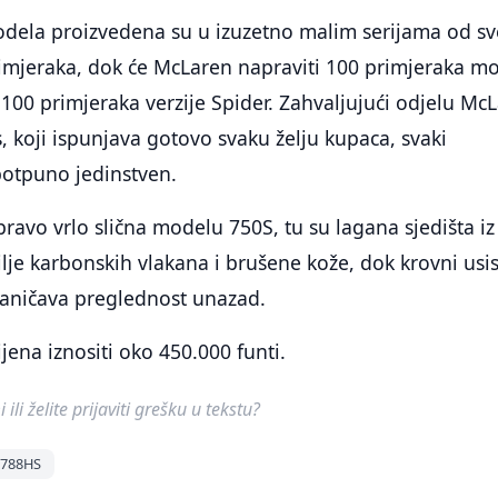
ela proizvedena su u izuzetno malim serijama od s
imjeraka, dok će McLaren napraviti 100 primjeraka m
100 primjeraka verzije Spider. Zahvaljujući odjelu Mc
, koji ispunjava gotovo svaku želju kupaca, svaki
potpuno jedinstven.
pravo vrlo slična modelu 750S, tu su lagana sjedišta iz
je karbonskih vlakana i brušene kože, dok krovni usi
aničava preglednost unazad.
jena iznositi oko 450.000 funti.
ili želite prijaviti grešku u tekstu?
 788HS