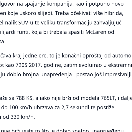
govor na spajanje kompanija, kao i potpuno novo
n koje uskoro slijedi. Treba očekivati više hibrida,
l nalik SUV-u te veliku transformaciju zahvaljujući
milijardi funti, koja bi trebala spasiti McLaren od
sa.
ava kraj jedne ere, to je konačni oproštaj od automo
vot kao 720S 2017. godine, zatim evoluirao u ekstremn
aju dobio brojna unapređenja i postao još impresivniji
že sa 788 KS, a iako nije brži od modela 765LT, i dalje
 do 100 km/h ubrzava za 2,7 sekundi te postiže
u od 330 km/h.
nije brži jeste to što je dobio znatno unaprijeđenu