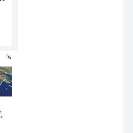
(m/ž)
Mesna Industrija Gora
Conty Plus
Sarajevo
Sarajevo
t
a: