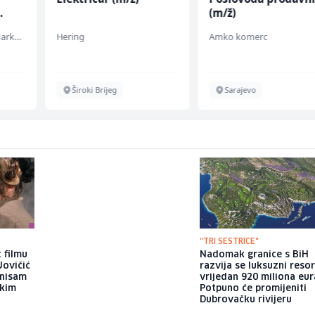
(m/ž)
Embers Call Center & Marketing
Hering
Amko komerc
Široki Brijeg
Sarajevo
"TRI SESTRICE"
 filmu
Brat Angeline Jolie nakon
Nadomak granice s BiH
Jovičić
razvoda otkrio da je gej: Bio
razvija se luksuzni resor
 nisam
sam opsjednut Disney
vrijedan 920 miliona eur
ekim
princezama
Potpuno će promijeniti
Dubrovačku rivijeru