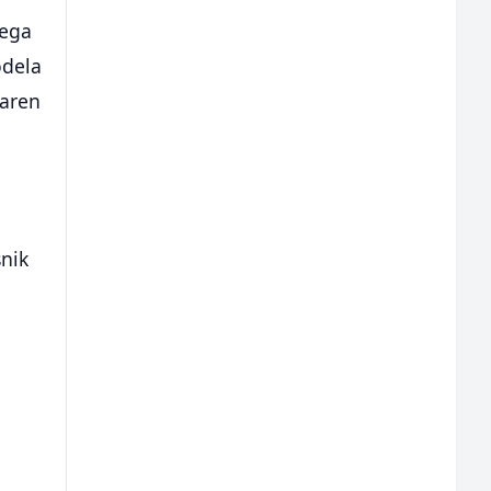
vega
odela
Laren
snik