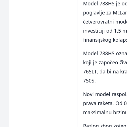
Model 788HS je od
poglavlje za McLare
četverovratni mode
investiciji od 1,5 
finansijskog kolap
Model 788HS označ
koji je započeo ži
765LT, da bi na kr
750S.
Novi model raspola
prava raketa. Od 0
maksimalnu brzin
Razlog zbog kojeg 