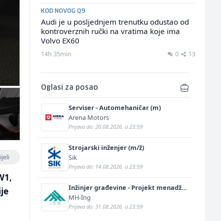
KOD NOVOG Q9
Audi je u posljednjem trenutku odustao od
kontroverznih ručki na vratima koje ima
Volvo EX60
14h 35min
0
13
Oglasi za posao
Serviser - Automehaničar (m)
Arena Motors
Prijava do: 20.08.2026. u 23:59
Strojarski inženjer (m/ž)
jeli
Sik
Prijava do: 14.08.2026. u 23:59
W1,
Inžinjer građevine - Projekt menadžer
je
(m/ž)
MH-Ing
Prijava do: 31.08.2026. u 23:59