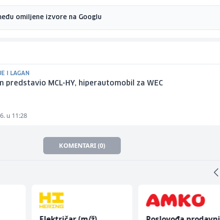
među omiljene izvore na Googlu
E I LAGAN
n predstavio MCL-HY, hiperautomobil za WEC
6. u 11:28
KOMENTARI (0)
Električar (m/ž)
Poslovođa prodavn