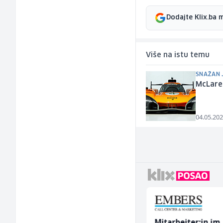
Dodajte Klix.ba 
Više na istu temu
SNAŽAN J
McLare
04.05.202
Hostesa (ž)
Mitarbeiter:in im