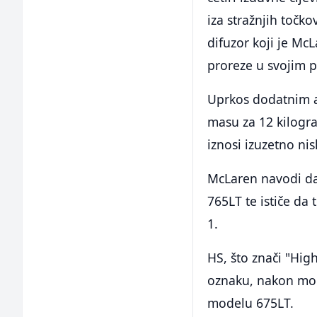
iza stražnjih točk
difuzor koji je Mc
proreze u svojim p
Uprkos dodatnim a
masu za 12 kilogr
iznosi izuzetno ni
McLaren navodi da
765LT te ističe da
1.
HS, što znači "High
oznaku, nakon mo
modelu 675LT.