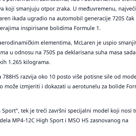
ova koji smanjuju otpor zraka. U međuvremenu, najveć
Laren ikada ugradio na automobil generacije 720S čak
erajima inspirisane bolidima Formule 1.
erodinamičkim elementima, McLaren je uspio smanjit
ama u odnosu na 750S pa deklarisana suha masa sada
skih 1.265 kilograma.
 788HS razvija oko 10 posto više potisne sile od mod
 to može izmjeriti i dokazati u aerotunelu za bolide Fo
 Sport", tek je treći završni specijalni model koji nosi 
dela MP4-12C High Sport i MSO HS zasnovanog na