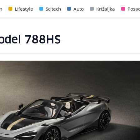
n
Lifestyle
Scitech
Auto
Križaljka
Posa
odel 788HS