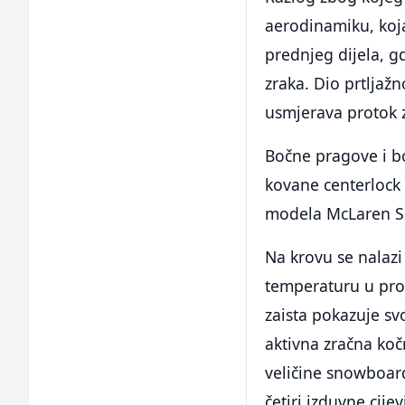
aerodinamiku, koj
prednjeg dijela, gd
zraka. Dio prtljaž
usmjerava protok z
Bočne pragove i bo
kovane centerlock 
modela McLaren S
Na krovu se nalazi
temperaturu u pros
zaista pokazuje sv
aktivna zračna ko
veličine snowboard
četiri izduvne cij