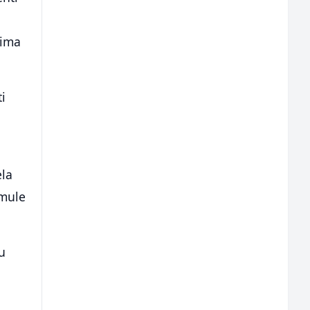
i
 ima
i
ela
rmule
tu