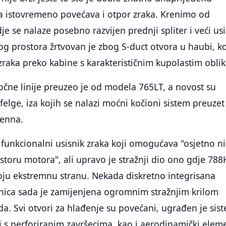
a istovremeno povećava i otpor zraka. Krenimo od
je se nalaze posebno razvijen prednji spliter i veći usi
nog prostora žrtvovan je zbog S-duct otvora u haubi, ko
raka preko kabine s karakterističnim kupolastim obli
čne linije preuzeo je od modela 765LT, a novost su
felge, iza kojih se nalazi moćni kočioni sistem preuzet
enna.
 funkcionalni usisnik zraka koji omogućava "osjetno n
toru motora", ali upravo je stražnji dio ono gdje 78
oju ekstremnu stranu. Nekada diskretno integrisana
čnica sada je zamijenjena ogromnim stražnjim krilom
a. Svi otvori za hlađenje su povećani, ugrađen je sis
evi s perforiranim završecima, kao i aerodinamički elem