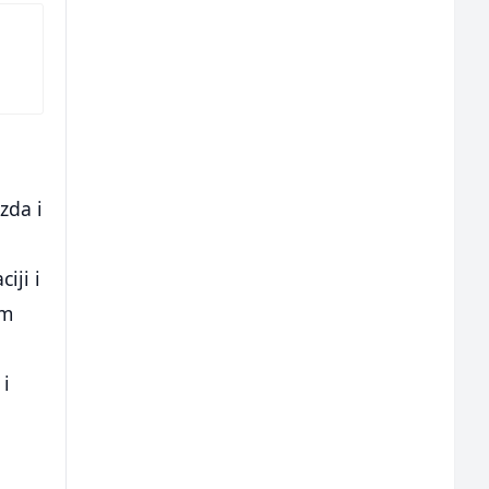
zda i
iji i
im
 i