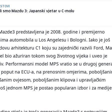
ESTOVI
li smo Mazdu 3: Japanski vjetar u C-molu
Mazde3 predstavljena je 2008. godine i premijerno
ima automobila u Los Angelesu i Bologni. Iako je još
rdovu arhitekturu C1 koju su zajednički razvili Ford, Ma
el bio ažuriran tokom svog životnog vijeka i uveo je
iv. Performansni model MPS vratio se u drugoj generac
a poput na ECU-a, na prenosnim omjerima, poboljšan
šanim ovjesom, poboljšanim klipova i upravljačkim
oš jednom MPS je postao popularan izbor i za medije
ine stigla je treća generacija Mazde3 s potpunijim