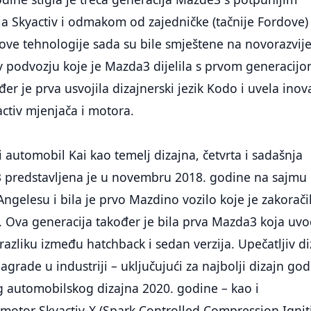
a Skyactiv i odmakom od zajedničke (tačnije Fordove)
nove tehnologije sada su bile smještene na novorazvi
 podvozju koje je Mazda3 dijelila s prvom generacij
er je prva usvojila dizajnerski jezik Kodo i uvela inov
ctiv mjenjača i motora.
i automobil Kai kao temelj dizajna, četvrta i sadašnja
 predstavljena je u novembru 2018. godine na sajmu
ngelesu i bila je prvo Mazdino vozilo koje je zakorači
Ova generacija također je bila prva Mazda3 koja uvo
razliku između hatchback i sedan verzija. Upečatljiv di
agrade u industriji – uključujući za najbolji dizajn go
g automobilskog dizajna 2020. godine – kao i
motor Skyactiv-X (Spark Controlled Compression Ignit