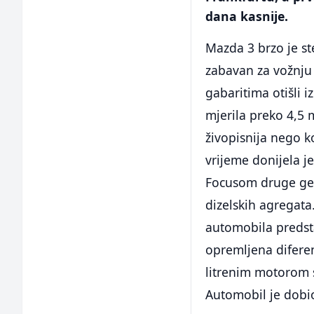
dana kasnije.
Mazda 3 brzo je ste
zabavan za vožnju 
gabaritima otišli 
mjerila preko 4,5 m
živopisnija nego 
vrijeme donijela je
Focusom druge gene
dizelskih agregat
automobila predst
opremljena diferen
litrenim motorom s
Automobil je dobio