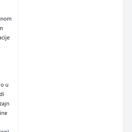
jenom
om
acije
lo u
di
zajn
dine
ion)