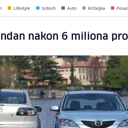
n
Lifestyle
Scitech
Auto
Križaljka
Posa
endan nakon 6 miliona pr