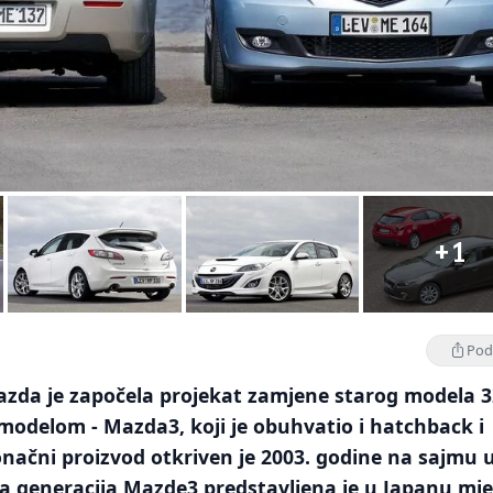
+1
Podi
Mazda je započela projekat zamjene starog modela 
modelom - Mazda3, koji je obuhvatio i hatchback i
načni proizvod otkriven je 2003. godine na sajmu 
va generacija Mazde3 predstavljena je u Japanu mj