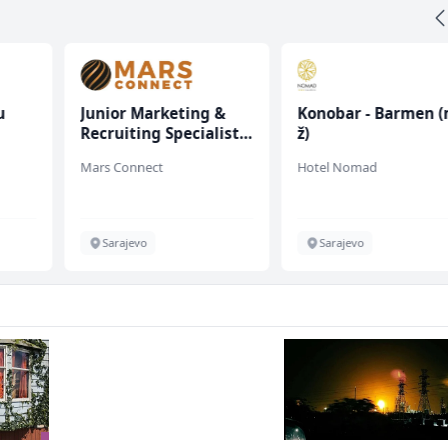
u
Junior Marketing &
Konobar - Barmen (
Recruiting Specialist
ž)
 (m/
(m/ž)
Mars Connect
Hotel Nomad
Sarajevo
Sarajevo