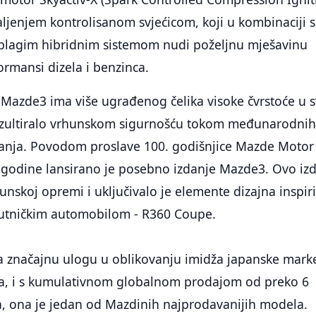
ljenjem kontrolisanom svjećicom, koji u kombinaciji s
blagim hibridnim sistemom nudi poželjnu mješavinu
ormansi dizela i benzinca.
 Mazde3 ima više ugrađenog čelika visoke čvrstoće u 
 rezultiralo vrhunskom sigurnošću tokom međunarodni
iranja. Povodom proslave 100. godišnjice Mazde Motor
 godine lansirano je posebno izdanje Mazde3. Ovo iz
hunskoj opremi i uključivalo je elemente dizajna inspir
utničkim automobilom - R360 Coupe.
a značajnu ulogu u oblikovanju imidža japanske mark
ja, i s kumulativnom globalnom prodajom od preko 6
a, ona je jedan od Mazdinih najprodavanijih modela.