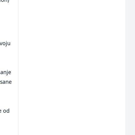
svoju
h
danje
isane
e od