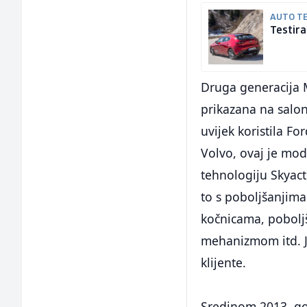
AUTO T
Testira
Druga generacija 
prikazana na salon
uvijek koristila Fo
Volvo, ovaj je mod
tehnologiju Skyact
to s poboljšanjim
kočnicama, pobolj
mehanizmom itd. J
klijente.
Sredinom 2013. god