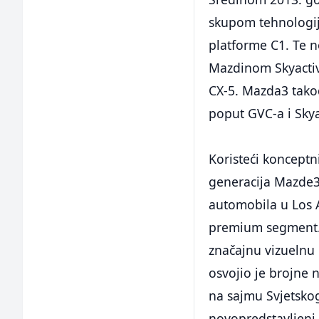
skupom tehnologij
platforme C1. Te 
Mazdinom Skyactiv
CX-5. Mazda3 takođ
poput GVC-a i Skya
Koristeći konceptn
generacija Mazde3
automobila u Los A
premium segment. 
značajnu vizuelnu 
osvojio je brojne n
na sajmu Svjetsko
novopredstavljeni 