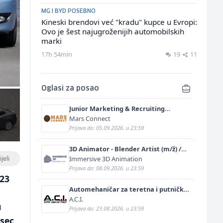
MG I BYD POSEBNO
Kineski brendovi već "kradu" kupce u Evropi:
Ovo je šest najugroženijih automobilskih
marki
17h 54min
19
11
Oglasi za posao
Junior Marketing & Recruiting
Specialist (m/ž)
Mars Connect
Prijava do: 05.09.2026. u 23:59
3D Animator - Blender Artist (m/ž) /
Remote Freelance
jeli
Immersive 3D Animation
Prijava do: 08.09.2026. u 23:59
323
Automehaničar za teretna i putnička
vozila (m/ž)
A.C.I.
u
Prijava do: 23.08.2026. u 23:59
esec