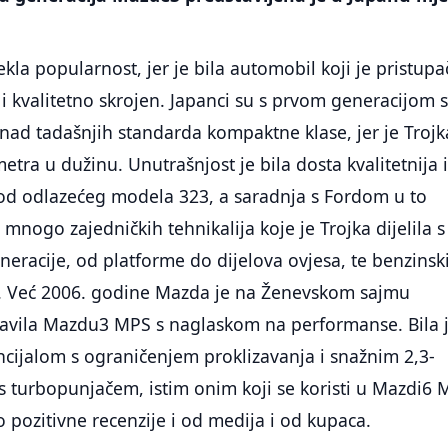
kla popularnost, jer je bila automobil koji je pristupa
i kvalitetno skrojen. Japanci su s prvom generacijom 
iznad tadašnjih standarda kompaktne klase, jer je Trojk
etra u dužinu. Unutrašnjost je bila dosta kvalitetnija 
kod odlazećeg modela 323, a saradnja s Fordom u to
 mnogo zajedničkih tehnikalija koje je Trojka dijelila s
racije, od platforme do dijelova ovjesa, te benzinski
a. Već 2006. godine Mazda je na Ženevskom sajmu
avila Mazdu3 MPS s naglaskom na performanse. Bila 
cijalom s ograničenjem proklizavanja i snažnim 2,3-
 turbopunjačem, istim onim koji se koristi u Mazdi6 
 pozitivne recenzije i od medija i od kupaca.