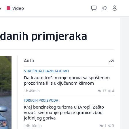
o
Video
odanih primjeraka
Auto
STRUČNJACI RAZBIJAJU MIT
Da li auto troši manje goriva sa spuštenim
prozorima ili s uključenom klimom
1h 49min
17
4
I DRUGIH PROIZVODA
Kraj benzinskog turizma u Evropi: Zašto
vozači sve manje prelaze granice zbog
jeftinijeg goriva
14h 10min
1
3