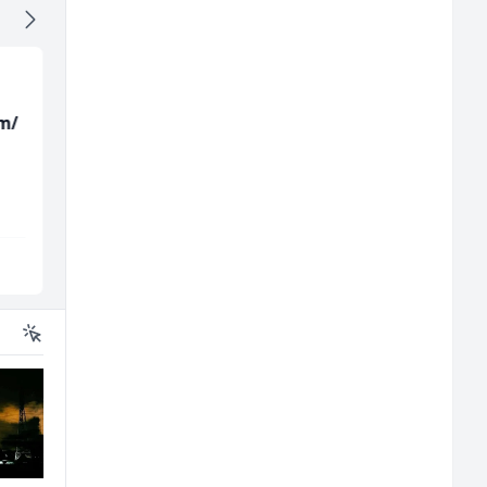
m/
Sachbearbeiter in der
Home Office
Schaltungsabteilung
Kundenberater
(m/w)
(m/w/d) für Vattenfal
Servicepoint
TELUS Digital
Sarajevo
Sarajevo