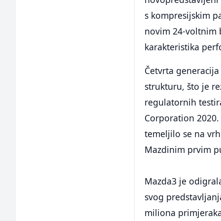
s kompresijskim pa
novim 24-voltnim 
karakteristika perf
Četvrta generacija
strukturu, što je
regulatornih test
Corporation 2020.
temeljilo se na vr
Mazdinim prvim p
Mazda3 je odigral
svog predstavljan
miliona primjerak