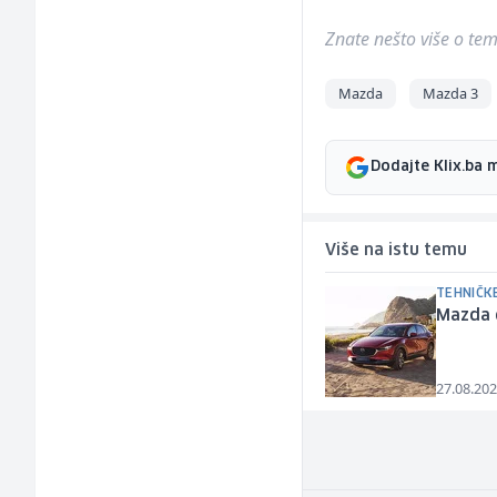
Znate nešto više o temi 
Mazda
Mazda 3
Dodajte Klix.ba 
Više na istu temu
TEHNIČK
Mazda o
27.08.202