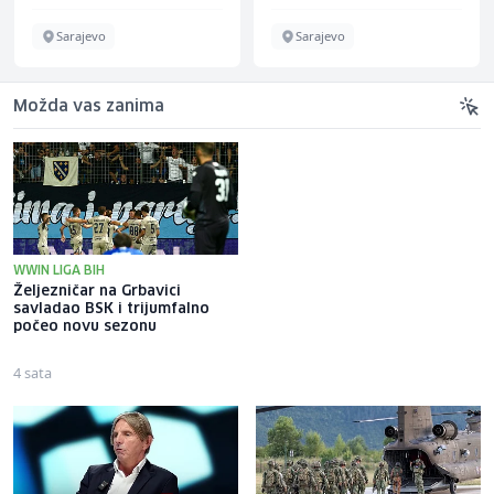
Sarajevo
Sarajevo
Možda vas zanima
WWIN LIGA BIH
Željezničar na Grbavici
Mandićeva oštra poruka
savladao BSK i trijumfalno
Džemidžiću: Molio sam da ne
počeo novu sezonu
zatvarate Koševo, smiješ li
poslati inspekciju Borcu?
4 sata
14 sati