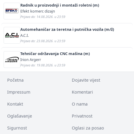
Radnik u proizvodnji i montaži roletni (m)
Efekt komerc dizajn
Prijava do: 14.08.2026. u 23:59
Automehaničar za teretna i putnička vozila (m/ž)
A.C.I.
Prijava do: 23.08.2026. u 23:59
Tehničar održavanja CNC mašina (m)
Irion Argerr
Prijava do: 19.08.2026. u 23:59
Početna
Dojavite vijest
Impressum
Komentari
Kontakt
O nama
Oglašavanje
Privatnost
Sigurnost
Oglasi za posao