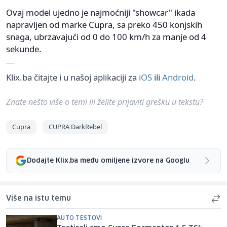
Ovaj model ujedno je najmoćniji "showcar" ikada
napravljen od marke Cupra, sa preko 450 konjskih
snaga, ubrzavajući od 0 do 100 km/h za manje od 4
sekunde.
Klix.ba čitajte i u našoj aplikaciji za
iOS
ili
Android
.
Znate nešto više o temi ili želite prijaviti grešku u tekstu?
Cupra
CUPRA DarkRebel
Dodajte Klix.ba među omiljene izvore na Googlu
Više na istu temu
AUTO TESTOVI