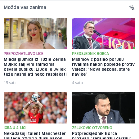
Možda vas zanima
PREPOZNATLJIVO LICE
PREDSJEDNIK BORCA
Mlada glumica iz Tuzle Zerina
Misimović poslao poruku
Mujkić šaljivim snimcima
rivalima nakon pobjede protiv
osvaja publiku: Ljude je uvijek
Veleža: "Nova sezona, stare
teže nasmijati nego rasplakati
navike"
15 sati
4 sata
IGRA U 4. LIGI
ZELJKOVIĆ OTVORENO
Nekadašnji talent Manchester
Potpredsjednik Borca
Uniteda otvorio dušu nakon
prozvao "sarajevsku čaršiju":