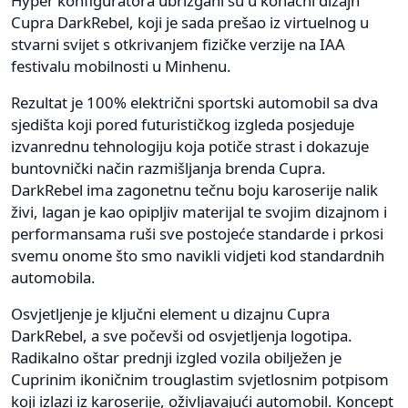
Hyper konfiguratora ubrizgani su u konačni dizajn
Cupra DarkRebel, koji je sada prešao iz virtuelnog u
stvarni svijet s otkrivanjem fizičke verzije na IAA
festivalu mobilnosti u Minhenu.
Rezultat je 100% električni sportski automobil sa dva
sjedišta koji pored futurističkog izgleda posjeduje
izvanrednu tehnologiju koja potiče strast i dokazuje
buntovnički način razmišljanja brenda Cupra.
DarkRebel ima zagonetnu tečnu boju karoserije nalik
živi, lagan je kao opipljiv materijal te svojim dizajnom i
performansama ruši sve postojeće standarde i prkosi
svemu onome što smo navikli vidjeti kod standardnih
automobila.
Osvjetljenje je ključni element u dizajnu Cupra
DarkRebel, a sve počevši od osvjetljenja logotipa.
Radikalno oštar prednji izgled vozila obilježen je
Cuprinim ikoničnim trouglastim svjetlosnim potpisom
koji izlazi iz karoserije, oživljavajući automobil. Koncept