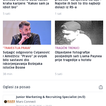
kraha karijere: "Kakav sam ja
Najviše ih boli to što najbolji
idiot bio"
dolazi iz RS-a
5 sati
1 sat
"TRAVESTIJA PRAVA"
TRAGIČNI TRENUCI
Suljagić odgovorio Cvijanović
Objavljene fotografije
i Amidžiću: "Pravo" je uvijek
posljednjih sati Liama ​​Paynea
bilo sastavni dio
prije tragedije u hotelu
iskorjenjavanja Bošnjaka
istočne Bosne
38 min
5 sati
Oglasi za posao
Junior Marketing & Recruiting Specialist (m/ž)
Mars Connect
Prijava do: 05.09.2026. u 23:59