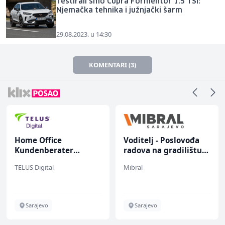
Testirali smo Cupra Formentor 1.5 TSI:
Njemačka tehnika i južnjački šarm
29.08.2023. u 14:30
KOMENTARI (3)
Home Office
Voditelj - Poslovođa
Kundenberater
radova na gradilištu
(m/w/d) für Vattenfall
(m/ž)
TELUS Digital
Mibral
Sarajevo
Sarajevo