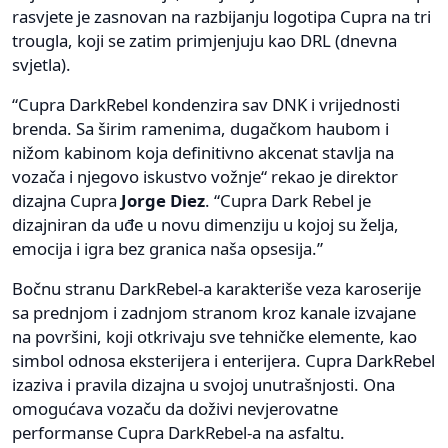
rasvjete je zasnovan na razbijanju logotipa Cupra na tri
trougla, koji se zatim primjenjuju kao DRL (dnevna
svjetla).
“Cupra DarkRebel kondenzira sav DNK i vrijednosti
brenda. Sa širim ramenima, dugačkom haubom i
nižom kabinom koja definitivno akcenat stavlja na
vozača i njegovo iskustvo vožnje“ rekao je direktor
dizajna Cupra
Jorge Diez
. “Cupra Dark Rebel je
dizajniran da uđe u novu dimenziju u kojoj su želja,
emocija i igra bez granica naša opsesija.”
Bočnu stranu DarkRebel-a karakteriše veza karoserije
sa prednjom i zadnjom stranom kroz kanale izvajane
na površini, koji otkrivaju sve tehničke elemente, kao
simbol odnosa eksterijera i enterijera. Cupra DarkRebel
izaziva i pravila dizajna u svojoj unutrašnjosti. Ona
omogućava vozaču da doživi nevjerovatne
performanse Cupra DarkRebel-a na asfaltu.