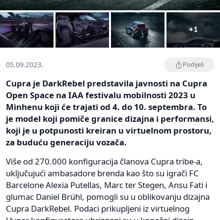
+1
05.09.2023.
Podijeli
Cupra je DarkRebel predstavila javnosti na Cupra
Open Space na IAA festivalu mobilnosti 2023 u
Minhenu koji će trajati od 4. do 10. septembra. To
je model koji pomiče granice dizajna i performansi,
koji je u potpunosti kreiran u virtuelnom prostoru,
za buduću generaciju vozača.
Više od 270.000 konfiguracija članova Cupra tribe-a,
uključujući ambasadore brenda kao što su igrači FC
Barcelone Alexia Putellas, Marc ter Stegen, Ansu Fati i
glumac Daniel Brühl, pomogli su u oblikovanju dizajna
Cupra DarkRebel. Podaci prikupljeni iz virtuelnog