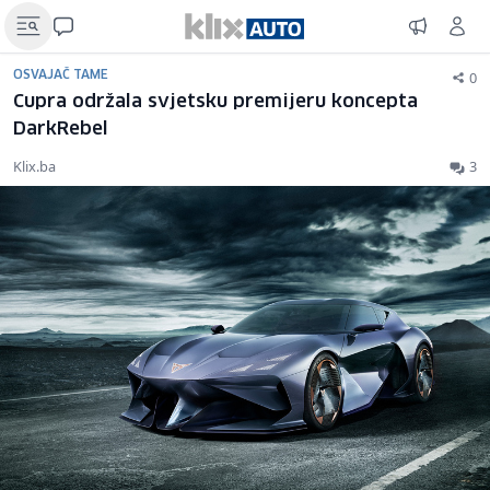
0
OSVAJAČ TAME
Cupra održala svjetsku premijeru koncepta
DarkRebel
Klix.ba
3