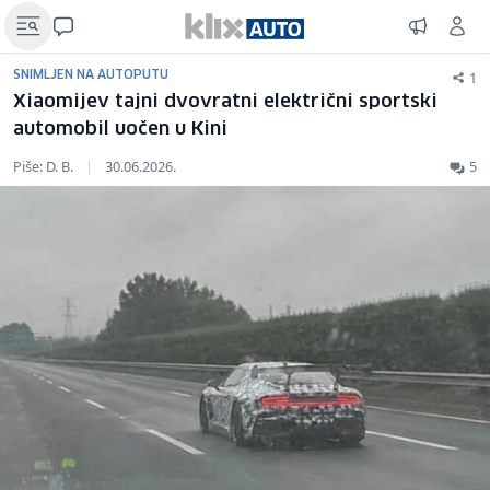
1
SNIMLJEN NA AUTOPUTU
Xiaomijev tajni dvovratni električni sportski
automobil uočen u Kini
Piše: D. B.
|
30.06.2026.
5