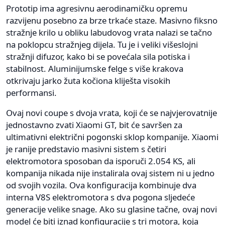
Prototip ima agresivnu aerodinamičku opremu
razvijenu posebno za brze trkaće staze. Masivno fiksno
stražnje krilo u obliku labudovog vrata nalazi se tačno
na poklopcu stražnjeg dijela. Tu je i veliki višeslojni
stražnji difuzor, kako bi se povećala sila potiska i
stabilnost. Aluminijumske felge s više krakova
otkrivaju jarko žuta kočiona kliješta visokih
performansi.
Ovaj novi coupe s dvoja vrata, koji će se najvjerovatnije
jednostavno zvati Xiaomi GT, bit će savršen za
ultimativni električni pogonski sklop kompanije. Xiaomi
je ranije predstavio masivni sistem s četiri
elektromotora sposoban da isporuči 2.054 KS, ali
kompanija nikada nije instalirala ovaj sistem ni u jedno
od svojih vozila. Ova konfiguracija kombinuje dva
interna V8S elektromotora s dva pogona sljedeće
generacije velike snage. Ako su glasine tačne, ovaj novi
model će biti iznad konfiguracije s tri motora, koja