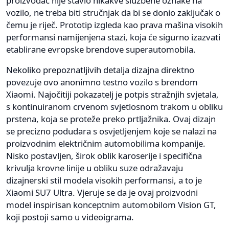
proizvođač nije stavio nikakve službene oznake na
vozilo, ne treba biti stručnjak da bi se donio zaključak o
čemu je riječ. Prototip izgleda kao prava mašina visokih
performansi namijenjena stazi, koja će sigurno izazvati
etablirane evropske brendove superautomobila.
Nekoliko prepoznatljivih detalja dizajna direktno
povezuje ovo anonimno testno vozilo s brendom
Xiaomi. Najočitiji pokazatelj je potpis stražnjih svjetala,
s kontinuiranom crvenom svjetlosnom trakom u obliku
prstena, koja se proteže preko prtljažnika. Ovaj dizajn
se precizno podudara s osvjetljenjem koje se nalazi na
proizvodnim električnim automobilima kompanije.
Nisko postavljen, širok oblik karoserije i specifična
krivulja krovne linije u obliku suze odražavaju
dizajnerski stil modela visokih performansi, a to je
Xiaomi SU7 Ultra. Vjeruje se da je ovaj proizvodni
model inspirisan konceptnim automobilom Vision GT,
koji postoji samo u videoigrama.