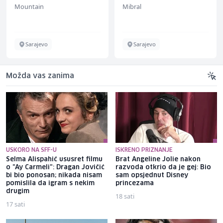
Mountain
Mibral
Sarajevo
Sarajevo
Možda vas zanima
USKORO NA SFF-U
ISKRENO PRIZNANJE
Selma Alispahić ususret filmu
Brat Angeline Jolie nakon
o "Ay Carmeli": Dragan Jovičić
razvoda otkrio da je gej: Bio
bi bio ponosan; nikada nisam
sam opsjednut Disney
pomislila da igram s nekim
princezama
drugim
18 sati
17 sati