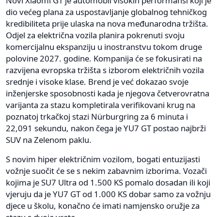
Novi Xiaomi GT je automobil visokih performansi koji je
dio većeg plana za uspostavljanje globalnog tehničkog
kredibiliteta prije ulaska na nova međunarodna tržišta.
Odjel za električna vozila planira pokrenuti svoju
komercijalnu ekspanziju u inostranstvu tokom druge
polovine 2027. godine. Kompanija će se fokusirati na
razvijena evropska tržišta s izborom električnih vozila
srednje i visoke klase. Brend je već dokazao svoje
inženjerske sposobnosti kada je njegova četverovratna
varijanta za stazu kompletirala verifikovani krug na
poznatoj trkačkoj stazi Nürburgring za 6 minuta i
22,091 sekundu, nakon čega je YU7 GT postao najbrži
SUV na Zelenom paklu.
S novim hiper električnim vozilom, bogati entuzijasti
vožnje suočit će se s nekim zabavnim izborima. Vozači
kojima je SU7 Ultra od 1.500 KS pomalo dosadan ili koji
vjeruju da je YU7 GT od 1.000 KS dobar samo za vožnju
djece u školu, konačno će imati namjensko oružje za