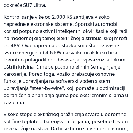
pokreće SU7 Ultra.
Kontrolisanje više od 2.000 KS zahtijeva visoko
napredne elektronske sisteme. Sportski automobil
koristi potpuno aktivni inteligentni okvir šasije koji radi
na modernoj digitalnoj električnoj distribucijskoj mreži
od 48V. Ova napredna postavka smješta nezavisne
izvore energije od 4,6 kW na svaki točak kako bi se
trenutno prilagodilo podešavanje ovjesa vozila tokom
oštrih krivina, čime se potpuno eliminiše naginjanje
karoserije. Pored toga, vozilo prebacuje osnovne
funkcije upravljanja na softverski vođen sistem
upravljanja "steer-by-wire", koji pomaže u optimizaciji
ograničenja prianjanja guma pod ekstremnim silama u
zavojima.
Visoke stope električnog pražnjenja stvaraju ogromne
količine toplote u baterijskim ćelijama, posebno tokom
brze vožnje na stazi. Da bi se borio s ovim problemom,