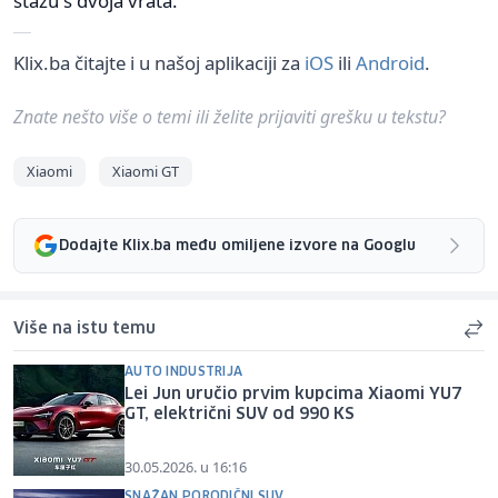
stazu s dvoja vrata.
Klix.ba čitajte i u našoj aplikaciji za
iOS
ili
Android
.
Znate nešto više o temi ili želite prijaviti grešku u tekstu?
Xiaomi
Xiaomi GT
Dodajte Klix.ba među omiljene izvore na Googlu
Više na istu temu
AUTO INDUSTRIJA
Lei Jun uručio prvim kupcima Xiaomi YU7
GT, električni SUV od 990 KS
30.05.2026. u 16:16
SNAŽAN PORODIČNI SUV