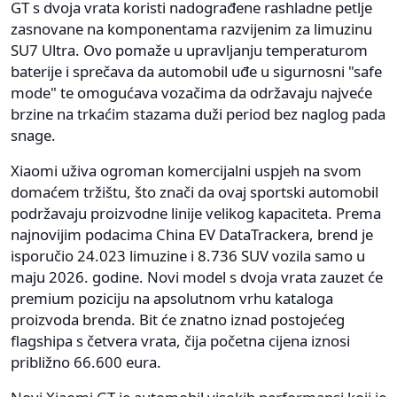
GT s dvoja vrata koristi nadograđene rashladne petlje
zasnovane na komponentama razvijenim za limuzinu
SU7 Ultra. Ovo pomaže u upravljanju temperaturom
baterije i sprečava da automobil uđe u sigurnosni "safe
mode" te omogućava vozačima da održavaju najveće
brzine na trkaćim stazama duži period bez naglog pada
snage.
Xiaomi uživa ogroman komercijalni uspjeh na svom
domaćem tržištu, što znači da ovaj sportski automobil
podržavaju proizvodne linije velikog kapaciteta. Prema
najnovijim podacima China EV DataTrackera, brend je
isporučio 24.023 limuzine i 8.736 SUV vozila samo u
maju 2026. godine. Novi model s dvoja vrata zauzet će
premium poziciju na apsolutnom vrhu kataloga
proizvoda brenda. Bit će znatno iznad postojećeg
flagshipa s četvera vrata, čija početna cijena iznosi
približno 66.600 eura.