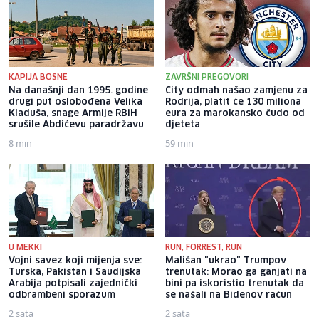
KAPIJA BOSNE
ZAVRŠNI PREGOVORI
Na današnji dan 1995. godine
City odmah našao zamjenu za
drugi put oslobođena Velika
Rodrija, platit će 130 miliona
Kladuša, snage Armije RBiH
eura za marokansko čudo od
srušile Abdićevu paradržavu
djeteta
8 min
59 min
U MEKKI
RUN, FORREST, RUN
Vojni savez koji mijenja sve:
Mališan "ukrao" Trumpov
Turska, Pakistan i Saudijska
trenutak: Morao ga ganjati na
Arabija potpisali zajednički
bini pa iskoristio trenutak da
odbrambeni sporazum
se našali na Bidenov račun
2 sata
2 sata