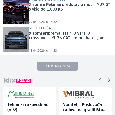
Xiaomi u Pekingu predstavio moćni YU7 GT
s više od 1.000 KS
27.04.2026. u 15:52
BIT ĆE I LAKŠA
Xiaomi priprema jeftiniju verziju
crossovera YU7 s CATL-ovom baterijom
13.04.2026. u 11:33
KOMENTARI (5)
Tehnički rukovodilac
Voditelj - Poslovođa
(m/ž)
radova na gradilištu
(m/ž)