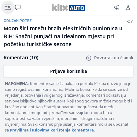
0
ODLIČAN POTEZ
Moon širi mrežu brzih električnih punionica u
BiH: Snažni punjači na idealnom mjestu pri
početku turističke sezone
Komentari (10)
Povratak na članak
Prijava korisnika
NAPOMENA:
Komentarisanje članaka na portalu Klix.ba dozvoljeno je
samo registrovanim korisnicima. Molimo korisnike da se suzdrže od
vrijeđanja, psovanja i vulgarnog izražavanja. Komentari odražavaju
stavove isključivo njihovih autora, koji zbog govora mržnje mogu biti i
krivično gonjeni. Kao čitatelj prihvatate mogućnost da među
komentarima mogu biti pronađeni sadržaji koji mogu biti u
suprotnosti sa vašim vjerskim, moralnim i drugim načelima i
uvjerenjima. Svaki korisnik prije pisanja komentara mora se upoznati
sa
Pravilima i uslovima korištenja komentara
.