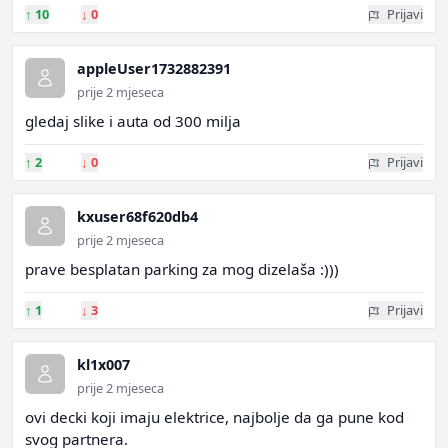
↑
10
↓
0
Prijavi
appleUser1732882391
prije 2 mjeseca
gledaj slike i auta od 300 milja
↑
2
↓
0
Prijavi
kxuser68f620db4
prije 2 mjeseca
prave besplatan parking za mog dizelaša :)))
↑
1
↓
3
Prijavi
kl1x007
prije 2 mjeseca
ovi decki koji imaju elektrice, najbolje da ga pune kod
svog partnera.