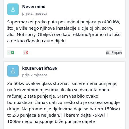
Nevermind
prije 2 mjeseca
Supermarket preko puta postavio 4 punjaca po 400 kW,
što je više nego njihove instalacije u cijeloj bh, sorry,
ali... Not sorry. Obilježi ovo kao reklamu/promo i to lošu
a ne kao članak u auto dijelu.
↑
13
↓
0
Prijavi
kxuser6a1bf6536
prije 2 mjeseca
Za 50kw ovakav glass sto znaci sat vremena punjenje,
na frekventnim mjestima, ili ako su dva auta onda
računaj 2 sata punjenje. Sram vas bilo ovako
bombastičan članak dati za nešto sto je osnova svugdje
drugo. Na prometnije djelovima daje se barem 150kw i
to 2-3 punjaca a ne jedan, ili barem dajte 75kw ili
100kw nego najsporije brže punjače dajete