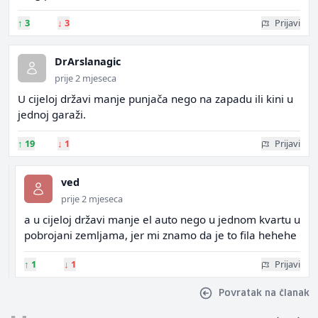
↑
3
↓
3
Prijavi
DrArslanagic
prije 2 mjeseca
U cijeloj državi manje punjača nego na zapadu ili kini u
jednoj garaži.
↑
19
↓
1
Prijavi
ved
prije 2 mjeseca
a u cijeloj državi manje el auto nego u jednom kvartu u
pobrojani zemljama, jer mi znamo da je to fila hehehe
↑
1
↓
1
Prijavi
Povratak na članak