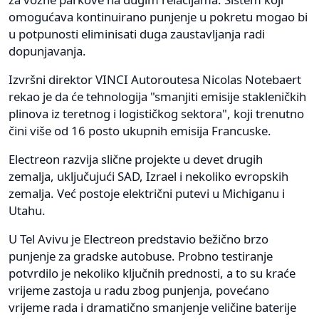
omogućava kontinuirano punjenje u pokretu mogao bi
u potpunosti eliminisati duga zaustavljanja radi
dopunjavanja.
Izvršni direktor VINCI Autoroutesa Nicolas Notebaert
rekao je da će tehnologija "smanjiti emisije stakleničkih
plinova iz teretnog i logističkog sektora", koji trenutno
čini više od 16 posto ukupnih emisija Francuske.
Electreon razvija slične projekte u devet drugih
zemalja, uključujući SAD, Izrael i nekoliko evropskih
zemalja. Već postoje električni putevi u Michiganu i
Utahu.
U Tel Avivu je Electreon predstavio bežično brzo
punjenje za gradske autobuse. Probno testiranje
potvrdilo je nekoliko ključnih prednosti, a to su kraće
vrijeme zastoja u radu zbog punjenja, povećano
vrijeme rada i dramatično smanjenje veličine baterije