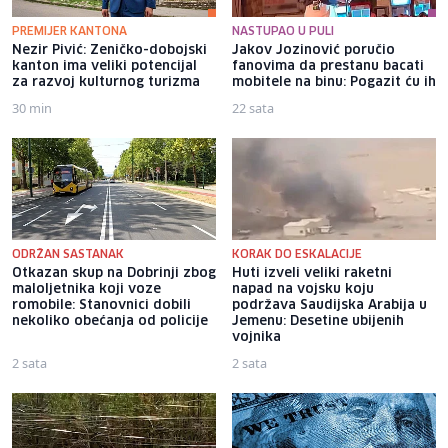
PREMIJER KANTONA
NASTUPAO U PULI
Nezir Pivić: Zeničko-dobojski
Jakov Jozinović poručio
kanton ima veliki potencijal
fanovima da prestanu bacati
za razvoj kulturnog turizma
mobitele na binu: Pogazit ću ih
30 min
22 sata
ODRŽAN SASTANAK
KORAK DO ESKALACIJE
Otkazan skup na Dobrinji zbog
Huti izveli veliki raketni
maloljetnika koji voze
napad na vojsku koju
romobile: Stanovnici dobili
podržava Saudijska Arabija u
nekoliko obećanja od policije
Jemenu: Desetine ubijenih
vojnika
2 sata
2 sata