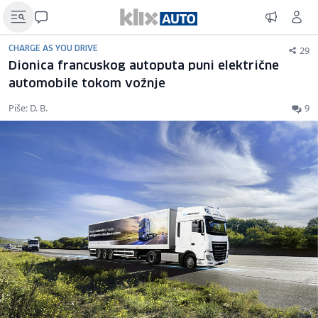
29
CHARGE AS YOU DRIVE
Dionica francuskog autoputa puni električne
automobile tokom vožnje
Piše: D. B.
9