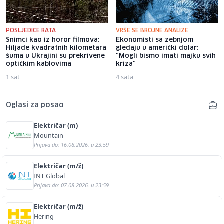
POSLJEDICE RATA
VRŠE SE BROJNE ANALIZE
Snimci kao iz horor filmova:
Ekonomisti sa zebnjom
Hiljade kvadratnih kilometara
gledaju u američki dolar:
šuma u Ukrajini su prekrivene
"Mogli bismo imati majku svih
optičkim kablovima
kriza"
1 sat
4 sata
Oglasi za posao
Električar (m)
Mountain
Prijava do: 16.08.2026. u 23:59
Električar (m/ž)
INT Global
Prijava do: 07.08.2026. u 23:59
Električar (m/ž)
Hering