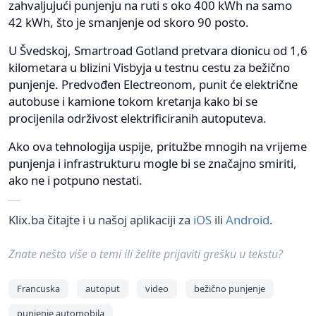
zahvaljujući punjenju na ruti s oko 400 kWh na samo
42 kWh, što je smanjenje od skoro 90 posto.
U Švedskoj, Smartroad Gotland pretvara dionicu od 1,6
kilometara u blizini Visbyja u testnu cestu za bežično
punjenje. Predvođen Electreonom, punit će električne
autobuse i kamione tokom kretanja kako bi se
procijenila održivost elektrificiranih autoputeva.
Ako ova tehnologija uspije, pritužbe mnogih na vrijeme
punjenja i infrastrukturu mogle bi se značajno smiriti,
ako ne i potpuno nestati.
Klix.ba čitajte i u našoj aplikaciji za
iOS
ili
Android
.
Znate nešto više o temi ili želite prijaviti grešku u tekstu?
Francuska
autoput
video
bežično punjenje
punjenje automobila