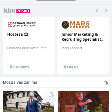
Junior Marketing &
Konobar - Barmen (m/
Recruiting Specialist
ž)
(m/ž)
Mars Connect
Hotel Nomad
Sarajevo
Sarajevo
Možda vas zanima