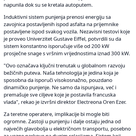
napunila dok su se kretala autoputem.
Induktivni sistem punjenja prenosi energiju sa
zavojnica postavljenih ispod asfalta na prijemnike
postavljene ispod svakog vozila. Nezavisni testovi koje
je proveo Univerzitet Gustave Eiffel, potvrdili su da
sistem konstantno isporučuje više od 200 kW
prosječne snage s vršnim vrijednostima iznad 300 kW.
"Ovo označava ključni trenutak u globalnom razvoju
bežičnih puteva. Naša tehnologija je jedina koja je
sposobna da isporuči visokosnažno, pouzdano
dinamičko punjenje. Ne samo da ispunjava, već i
premašuje sve ciljeve koje je postavila francuska
vlada", rekao je izvršni direktor Electreona Oren Ezer.
Za teretne operatere, implikacije bi mogle biti
ogromne. Zastoji u punjenju i dalje ostaju jedna od
najvećih glavobolja u električnom transportu, posebno
za vozne parkove na dugim relacijama. Sistem koji