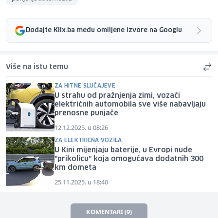
Dodajte Klix.ba među omiljene izvore na Googlu
Više na istu temu
ZA HITNE SLUČAJEVE
U strahu od pražnjenja zimi, vozači
električnih automobila sve više nabavljaju
prenosne punjače
12.12.2025. u 08:26
ZA ELEKTRIČNA VOZILA
U Kini mijenjaju baterije, u Evropi nude
"prikolicu" koja omogućava dodatnih 300
km dometa
25.11.2025. u 18:40
KOMENTARI (9)