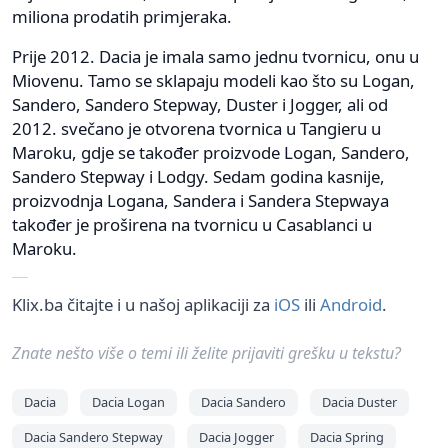
miliona prodatih primjeraka.
Prije 2012. Dacia je imala samo jednu tvornicu, onu u
Miovenu. Tamo se sklapaju modeli kao što su Logan,
Sandero, Sandero Stepway, Duster i Jogger, ali od
2012. svečano je otvorena tvornica u Tangieru u
Maroku, gdje se također proizvode Logan, Sandero,
Sandero Stepway i Lodgy. Sedam godina kasnije,
proizvodnja Logana, Sandera i Sandera Stepwaya
također je proširena na tvornicu u Casablanci u
Maroku.
Klix.ba čitajte i u našoj aplikaciji za
iOS
ili
Android
.
Znate nešto više o temi ili želite prijaviti grešku u tekstu?
Dacia
Dacia Logan
Dacia Sandero
Dacia Duster
Dacia Sandero Stepway
Dacia Jogger
Dacia Spring