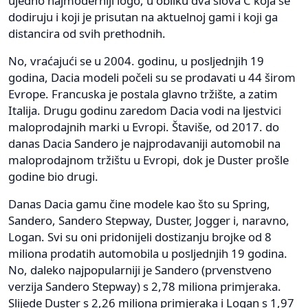
ujedno najmoderniji logo, u obliku dva slova C koja se
dodiruju i koji je prisutan na aktuelnoj gami i koji ga
distancira od svih prethodnih.
No, vraćajući se u 2004. godinu, u posljednjih 19
godina, Dacia modeli počeli su se prodavati u 44 širom
Evrope. Francuska je postala glavno tržište, a zatim
Italija. Drugu godinu zaredom Dacia vodi na ljestvici
maloprodajnih marki u Evropi. Štaviše, od 2017. do
danas Dacia Sandero je najprodavaniji automobil na
maloprodajnom tržištu u Evropi, dok je Duster prošle
godine bio drugi.
Danas Dacia gamu čine modele kao što su Spring,
Sandero, Sandero Stepway, Duster, Jogger i, naravno,
Logan. Svi su oni pridonijeli dostizanju brojke od 8
miliona prodatih automobila u posljednjih 19 godina.
No, daleko najpopularniji je Sandero (prvenstveno
verzija Sandero Stepway) s 2,78 miliona primjeraka.
Slijede Duster s 2,26 miliona primjeraka i Logan s 1,97