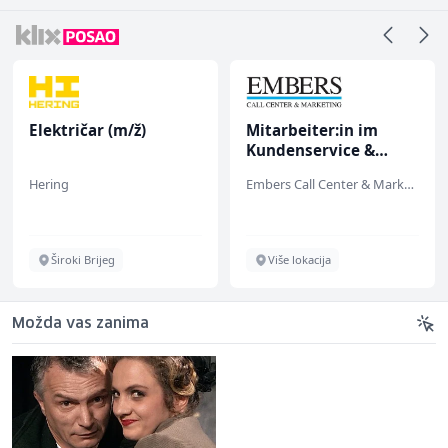
Električar (m/ž)
Mitarbeiter:in im
Kundenservice &
Support (m/w/d)
Hering
Embers Call Center & Marketing
Široki Brijeg
Više lokacija
Možda vas zanima