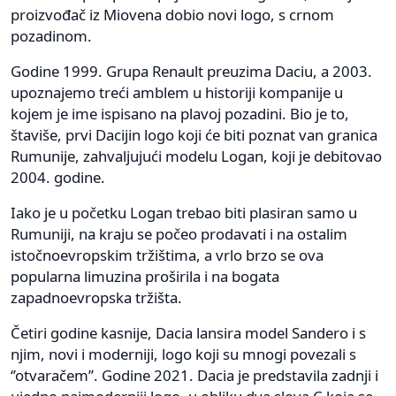
proizvođač iz Miovena dobio novi logo, s crnom
pozadinom.
Godine 1999. Grupa Renault preuzima Daciu, a 2003.
upoznajemo treći amblem u historiji kompanije u
kojem je ime ispisano na plavoj pozadini. Bio je to,
štaviše, prvi Dacijin logo koji će biti poznat van granica
Rumunije, zahvaljujući modelu Logan, koji je debitovao
2004. godine.
Iako je u početku Logan trebao biti plasiran samo u
Rumuniji, na kraju se počeo prodavati i na ostalim
istočnoevropskim tržištima, a vrlo brzo se ova
popularna limuzina proširila i na bogata
zapadnoevropska tržišta.
Četiri godine kasnije, Dacia lansira model Sandero i s
njim, novi i moderniji, logo koji su mnogi povezali s
‘’otvaračem’’. Godine 2021. Dacia je predstavila zadnji i