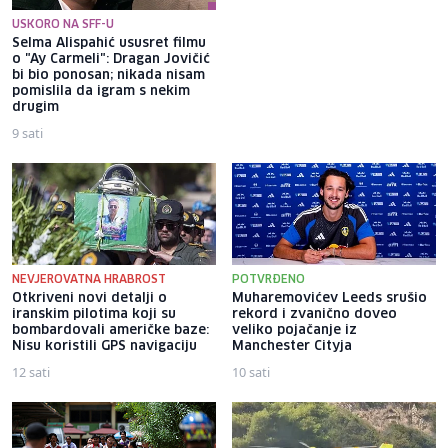
USKORO NA SFF-U
Selma Alispahić ususret filmu
Brat Angeline Jolie nakon
o "Ay Carmeli": Dragan Jovičić
razvoda otkrio da je gej: Bio
bi bio ponosan; nikada nisam
sam opsjednut Disney
pomislila da igram s nekim
princezama
drugim
9 sati
10 sati
NEVJEROVATNA HRABROST
POTVRĐENO
Otkriveni novi detalji o
Muharemovićev Leeds srušio
iranskim pilotima koji su
rekord i zvanično doveo
bombardovali američke baze:
veliko pojačanje iz
Nisu koristili GPS navigaciju
Manchester Cityja
12 sati
10 sati