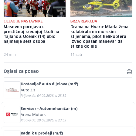
CILJAO JE NASTAVNIKE
BRZA REAKCIJA
Masovna pucnjava u
Drama na Hvaru: Mlada žena
prestižnoj srednjoj školi na
kolabirala na morskim
Tajlandu: Učenik (14) ubio
stijenama, pilot helikoptera
najmanje šest osoba
izveo opasan manevar da
stigne do nje
24 min
11 sati
Oglasi za posao
Dostavljač auto dijelova (m/ž)
Auto Žis
Prijava do: 04.09.2026. u 23:59
Serviser - Automehaničar (m)
Arena Motors
Prijava do: 20.08.2026. u 23:59
Radnik u prodaji (m/ž)