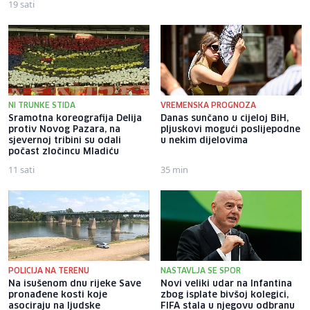
19 sati
1 sat
NI TRUNKE STIDA
VREMENSKA PROGNOZA
Sramotna koreografija Delija
Danas sunčano u cijeloj BiH,
protiv Novog Pazara, na
pljuskovi mogući poslijepodne
sjevernoj tribini su odali
u nekim dijelovima
počast zločincu Mladiću
11 sati
35 min
POLICIJA NA TERENU
NASTAVLJA SE SPOR
Na isušenom dnu rijeke Save
Novi veliki udar na Infantina
pronađene kosti koje
zbog isplate bivšoj kolegici,
asociraju na ljudske
FIFA stala u njegovu odbranu