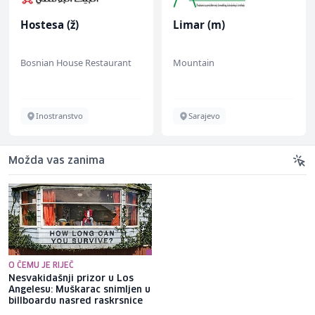
Hostesa (ž)
Limar (m)
Bosnian House Restaurant
Mountain
Inostranstvo
Sarajevo
Možda vas zanima
O ČEMU JE RIJEČ
Nesvakidašnji prizor u Los
Da li auto troši manje goriva
Angelesu: Muškarac snimljen u
sa spuštenim prozorima ili s
billboardu nasred raskrsnice
uključenom klimom