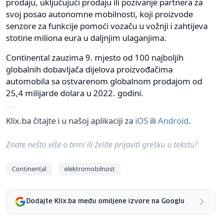
prodaju, uključujući prodaju ili pozivanje partnera za
svoj posao autonomne mobilnosti, koji proizvode
senzore za funkcije pomoći vozaču u vožnji i zahtijeva
stotine miliona eura u daljnjim ulaganjima.
Continental zauzima 9. mjesto od 100 najboljih
globalnih dobavljača dijelova proizvođačima
automobila sa ostvarenom globalnom prodajom od
25,4 milijarde dolara u 2022. godini.
Klix.ba čitajte i u našoj aplikaciji za
iOS
ili
Android
.
Znate nešto više o temi ili želite prijaviti grešku u tekstu?
Continental
elektromobilnost
Dodajte Klix.ba među omiljene izvore na Googlu