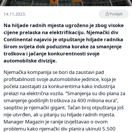
14.11.2023.
Podijeli
Na hiljade radnih mjesta ugroženo je zbog visoke
cijene prelaska na elektrifikaciju. Njemački div
Continental najavio je otpuštanje hiljade radnika
širom svijeta dok poduzima korake za smanjenje
troškova i jačanje konkurentnosti svoje
automobilske divizije.
Njemačka kompanija se bori da zaustavi pad
profitabilnosti svoje automobilske jedinice, koja je
počela zaostajati za konkurentima kako industrija
prelazi na električna vozila. ‘’Smanjenja su dio plana za
smanjenje godišnjih troškova za 400 miliona eura’’,
saopštio je njemački gigant. Tačan broj otpuštanja još
nije utvrđen, ali u pitanju su hiljade radnih mjesta.
Manager Magazin je ranije izvještavao o ovom
problemu kako njemački div planira ukinuti 5.500