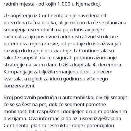
radnih mjesta - od kojih 1.000 u Njemačkoj.
U saopštenju iz Continentala nije navedena niti
potvrđena tačna brojka, ali je rečeno da će se planirana
smanjenja usredotočiti na pojednostavljenje i
racionalizaciju poslovne i administrativne strukture
putem niza mjera za sve, od prodaje do istraživanja i
razvoja do krajnje proizvodnje. Iz Continentala su
takođe saopštili da će osigurati potpuno ažuriranje
strategije na svom danu tržišta kapitala 4. decembra.
Kompanija je zabilježila smanjenu dobit u trećem
kvartala, a izgledi za iduću godinu su više nego
konzervativni.
Broj poslovnih područja u automobilskoj diviziji smanjit
će se sa šest na pet, dok će segment pametne
mobilnosti biti raspušten i dodijeljen drugim poslovnim
divizijama. Ova informacija dolazi usred izvještaja da
Continental planira restrukturiranje i potencijalnu