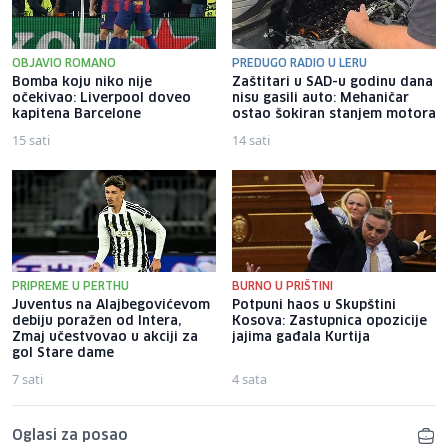
OBJAVIO ROMANO
PREDUGO RADIO U LERU
Bomba koju niko nije
Zaštitari u SAD-u godinu dana
očekivao: Liverpool doveo
nisu gasili auto: Mehaničar
kapitena Barcelone
ostao šokiran stanjem motora
15 sati
14 sati
PRIPREME U PERTHU
BURNO U PRIŠTINI
Juventus na Alajbegovićevom
Potpuni haos u Skupštini
debiju poražen od Intera,
Kosova: Zastupnica opozicije
Zmaj učestvovao u akciji za
jajima gađala Kurtija
gol Stare dame
7 sati
4 sata
Oglasi za posao