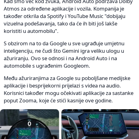
Kad smo već kod zvuka, Android Auto podržava Dolby
Atmos za određene aplikacije i vozila. Kompanija je
također otkrila da Spotify i YouTube Music "dobijaju
vizuelna podešavanja, tako da će ih biti još lakše
koristiti u automobilu".
S obzirom na to da Google u sve ugrađuje umjetnu
inteligenciju, ne čudi što Gemini igra veliku ulogu u
ažuriranju. Ovo se odnosi i na Android Auto i na
automobile s ugrađenim Googleom.
Među ažuriranjima za Google su poboljšane medijske
aplikacije i besprijekorni prijelazi s videa na audio.
Korisnici također mogu očekivati ​​aplikacije za sastanke
poput Zooma, koje će stići kasnije ove godine.