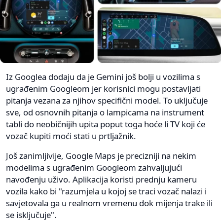
Iz Googlea dodaju da je Gemini još bolji u vozilima s
ugrađenim Googleom jer korisnici mogu postavljati
pitanja vezana za njihov specifični model. To uključuje
sve, od osnovnih pitanja o lampicama na instrument
tabli do neobičnijih upita poput toga hoće li TV koji će
vozač kupiti moći stati u prtljažnik.
Još zanimljivije, Google Maps je precizniji na nekim
modelima s ugrađenim Googleom zahvaljujući
navođenju uživo. Aplikacija koristi prednju kameru
vozila kako bi "razumjela u kojoj se traci vozač nalazi i
savjetovala ga u realnom vremenu dok mijenja trake ili
se isključuje".