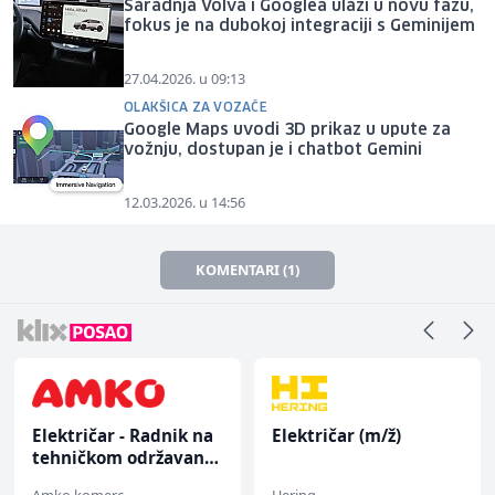
Saradnja Volva i Googlea ulazi u novu fazu,
fokus je na dubokoj integraciji s Geminijem
27.04.2026. u 09:13
OLAKŠICA ZA VOZAČE
Google Maps uvodi 3D prikaz u upute za
vožnju, dostupan je i chatbot Gemini
12.03.2026. u 14:56
KOMENTARI (1)
Električar - Radnik na
Električar (m/ž)
tehničkom održavanju
(m/ž)