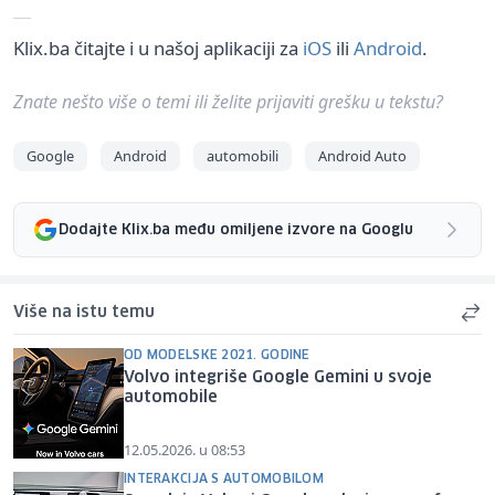
Klix.ba čitajte i u našoj aplikaciji za
iOS
ili
Android
.
Znate nešto više o temi ili želite prijaviti grešku u tekstu?
Google
Android
automobili
Android Auto
Dodajte Klix.ba među omiljene izvore na Googlu
Više na istu temu
OD MODELSKE 2021. GODINE
Volvo integriše Google Gemini u svoje
automobile
12.05.2026. u 08:53
INTERAKCIJA S AUTOMOBILOM