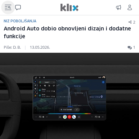
2
NIZ POBOLJŠANJA
Android Auto dobio obnovljeni dizajn i dodatne
funkcije
Piše: D. B.
|
13.05.2026.
1