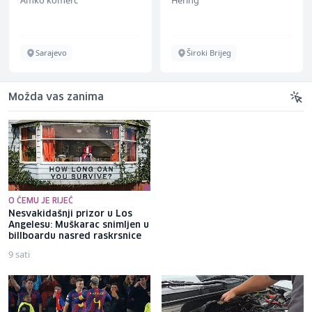
Amko komerc
Hering
Sarajevo
Široki Brijeg
Možda vas zanima
O ČEMU JE RIJEČ
Nesvakidašnji prizor u Los
U saobraćajnoj nesreći kod
Angelesu: Muškarac snimljen u
Hadžića smrtno stradao
billboardu nasred raskrsnice
motociklista
9 sati
2 sata