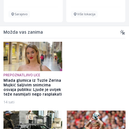
Sarajevo
Više lokacija
Možda vas zanima
PREPOZNATLJIVO LICE
Mlada glumica iz Tuzle Zerina
Misimović poslao poruku
Mujkić šaljivim snimcima
rivalima nakon pobjede protiv
osvaja publiku: Ljude je uvijek
Veleža: "Nova sezona, stare
teže nasmijati nego rasplakati
navike"
14 sati
3 sata