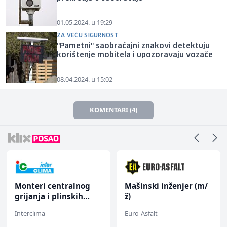
01.05.2024. u 19:29
ZA VEĆU SIGURNOST
"Pametni" saobraćajni znakovi detektuju
korištenje mobitela i upozoravaju vozače
08.04.2024. u 15:02
KOMENTARI (4)
Monteri centralnog
Mašinski inženjer (m/
grijanja i plinskih
ž)
instalacija (m)
Interclima
Euro-Asfalt