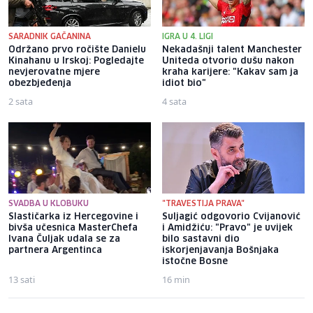
SARADNIK GAČANINA
IGRA U 4. LIGI
Održano prvo ročište Danielu
Nekadašnji talent Manchester
Kinahanu u Irskoj: Pogledajte
Uniteda otvorio dušu nakon
nevjerovatne mjere
kraha karijere: "Kakav sam ja
obezbjeđenja
idiot bio"
2 sata
4 sata
SVADBA U KLOBUKU
"TRAVESTIJA PRAVA"
Slastičarka iz Hercegovine i
Suljagić odgovorio Cvijanović
bivša učesnica MasterChefa
i Amidžiću: "Pravo" je uvijek
Ivana Čuljak udala se za
bilo sastavni dio
partnera Argentinca
iskorjenjavanja Bošnjaka
istočne Bosne
13 sati
16 min