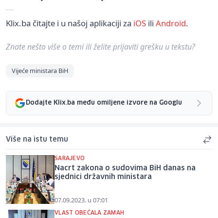
Klix.ba čitajte i u našoj aplikaciji za
iOS
ili
Android
.
Znate nešto više o temi ili želite prijaviti grešku u tekstu?
Vijeće ministara BiH
Dodajte Klix.ba među omiljene izvore na Googlu
Više na istu temu
SARAJEVO
Nacrt zakona o sudovima BiH danas na
sjednici državnih ministara
07.09.2023. u 07:01
VLAST OBEĆALA ZAMAH