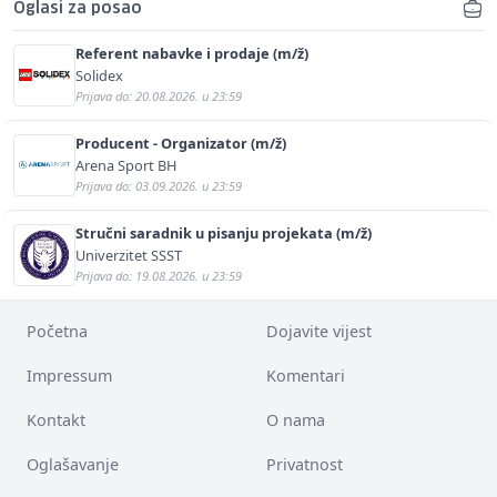
Oglasi za posao
Referent nabavke i prodaje (m/ž)
Solidex
Prijava do: 20.08.2026. u 23:59
Producent - Organizator (m/ž)
Arena Sport BH
Prijava do: 03.09.2026. u 23:59
Stručni saradnik u pisanju projekata (m/ž)
Univerzitet SSST
Prijava do: 19.08.2026. u 23:59
Početna
Dojavite vijest
Impressum
Komentari
Kontakt
O nama
Oglašavanje
Privatnost