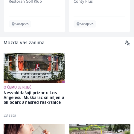
Restoran Golf Klub
Conty Plus
Sarajevo
Sarajevo
Možda vas zanima
O ČEMU JE RIJEČ
Nesvakidašnji prizor u Los
Labud s Vrela Bosne progutao
Angelesu: Muškarac snimljen u
udicu, spašen je
billboardu nasred raskrsnice
pravovremenom reakcijom
nadležnih
23 sata
1 sat