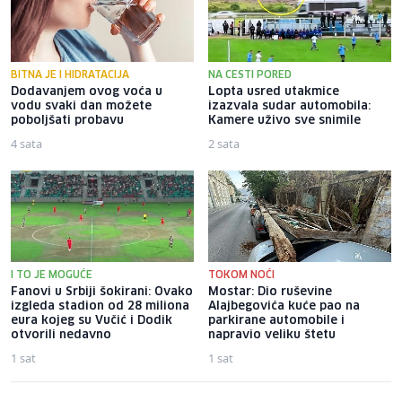
BITNA JE I HIDRATACIJA
NA CESTI PORED
Dodavanjem ovog voća u
Lopta usred utakmice
vodu svaki dan možete
izazvala sudar automobila:
poboljšati probavu
Kamere uživo sve snimile
4 sata
2 sata
I TO JE MOGUĆE
TOKOM NOĆI
Fanovi u Srbiji šokirani: Ovako
Mostar: Dio ruševine
izgleda stadion od 28 miliona
Alajbegovića kuće pao na
eura kojeg su Vučić i Dodik
parkirane automobile i
otvorili nedavno
napravio veliku štetu
1 sat
1 sat