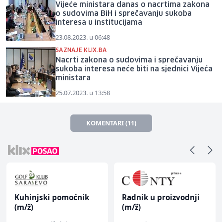
Vijeće ministara danas o nacrtima zakona
o sudovima BiH i sprečavanju sukoba
interesa u institucijama
23.08.2023. u 06:48
SAZNAJE KLIX.BA
Nacrti zakona o sudovima i sprečavanju
sukoba interesa neće biti na sjednici Vijeća
ministara
25.07.2023. u 13:58
KOMENTARI (11)
Kuhinjski pomoćnik
Radnik u proizvodnji
(m/ž)
(m/ž)