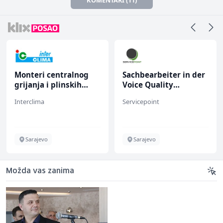
Monteri centralnog
Sachbearbeiter in der
grijanja i plinskih
Voice Quality
instalacija (m)
Management (m/w)
Interclima
Servicepoint
Sarajevo
Sarajevo
Možda vas zanima