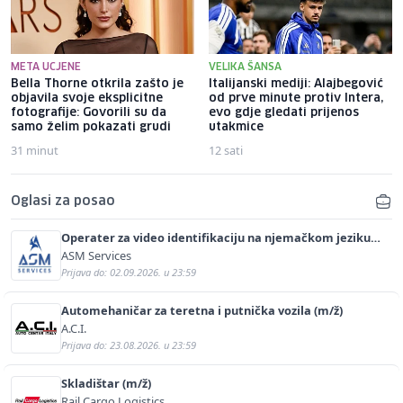
META UCJENE
VELIKA ŠANSA
Bella Thorne otkrila zašto je
Italijanski mediji: Alajbegović
objavila svoje eksplicitne
od prve minute protiv Intera,
fotografije: Govorili su da
evo gdje gledati prijenos
samo želim pokazati grudi
utakmice
31 minut
12 sati
Oglasi za posao
Operater za video identifikaciju na njemačkom jeziku
(m/ž)
ASM Services
Prijava do: 02.09.2026. u 23:59
Automehaničar za teretna i putnička vozila (m/ž)
A.C.I.
Prijava do: 23.08.2026. u 23:59
Skladištar (m/ž)
Rail Cargo Logistics