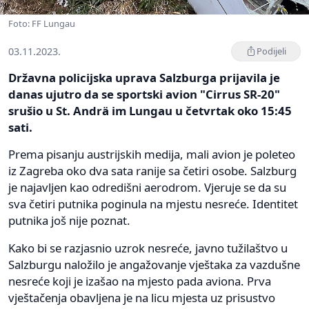
Foto: FF Lungau
03.11.2023.
Podijeli
Državna policijska uprava Salzburga prijavila je
danas ujutro da se sportski avion "Cirrus SR-20"
srušio u St. Andrä im Lungau u četvrtak oko 15:45
sati.
Prema pisanju austrijskih medija, mali avion je poleteo
iz Zagreba oko dva sata ranije sa četiri osobe. Salzburg
je najavljen kao odredišni aerodrom. Vjeruje se da su
sva četiri putnika poginula na mjestu nesreće. Identitet
putnika još nije poznat.
Kako bi se razjasnio uzrok nesreće, javno tužilaštvo u
Salzburgu naložilo je angažovanje vještaka za vazdušne
nesreće koji je izašao na mjesto pada aviona. Prva
vještačenja obavljena je na licu mjesta uz prisustvo