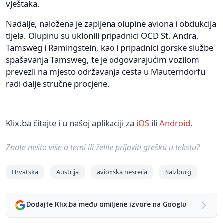
vještaka.
Nadalje, naložena je zapljena olupine aviona i obdukcija
tijela. Olupinu su uklonili pripadnici OCD St. Andrä,
Tamsweg i Ramingstein, kao i pripadnici gorske službe
spašavanja Tamsweg, te je odgovarajućim vozilom
prevezli na mjesto održavanja cesta u Mauterndorfu
radi dalje stručne procjene.
Klix.ba čitajte i u našoj aplikaciji za
iOS
ili
Android
.
Znate nešto više o temi ili želite prijaviti grešku u tekstu?
Hrvatska
Austrija
avionska nesreća
Salzburg
Dodajte Klix.ba među omiljene izvore na Googlu