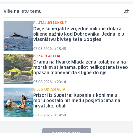
Više na istu temu
PLUTAJUĆI LUKSUZ
Dvije superjahte vrijedne milione dolara
plijene pažnju kod Dubrovnika: Jedna je u
vlasništvu bivšeg šefa Googlea
07.08.2026. u 13:43
BRZA REAKCIJA
Drama na Hvaru: Mlada žena kolabirala na
morskim stijenama, pilot helikoptera izveo
opasan manevar da stigne do nje
06.08.2026. u 20:14
BIJEG OD ASFALTA
Prizori iz Supetra: Kupanje s konjima u
moru postalo hit među posjetiocima na
hrvatskoj obali
06.08.2026. u 14:58
KOMENTARI (11)