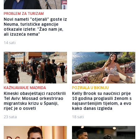
PROBLEM ZA TURIZAM
Novi nameti "otjerali" goste iz
Ovo su kandidati SNSD-a za
Neuma, turističke agencije
Parlament BiH: Na listama
otkazale izlete: "Žao nam je,
Amidžić, Vulić i Višković
ali izuzeća nema"
14 sati
10 sati
KAŽNJAVANJE MADRIDA
POZIRALA U BIKINIJU
Kineski obavještajci razotkrili
Kelly Brook su naučnici prije
Tel Aviv: Mossad orkestrirao
10 godina proglasili ženom s
migrantsku krizu u Španiji,
najsavršenijim tijelom, a evo
riječ je o osveti
kako danas izgleda
23 sata
18 sati