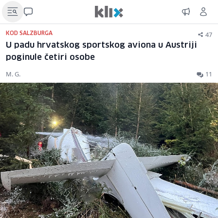
47
KOD SALZBURGA
U padu hrvatskog sportskog aviona u Austriji
poginule četiri osobe
M. G.
11