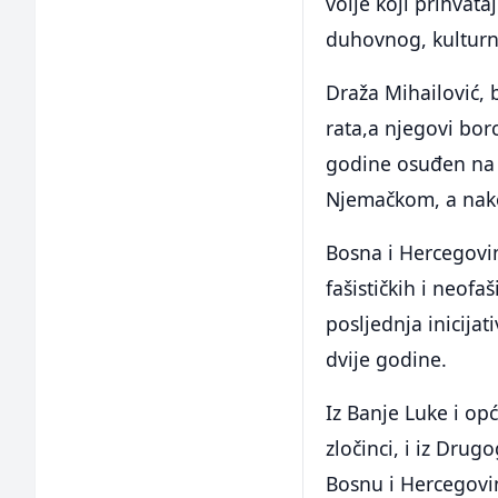
volje koji prihvata
duhovnog, kulturn
Draža Mihailović, 
rata,a njegovi borc
godine osuđen na s
Njemačkom, a nakon
Bosna i Hercegovin
fašističkih i neofa
posljednja inicijat
dvije godine.
Iz Banje Luke i op
zločinci, i iz Drug
Bosnu i Hercegovi