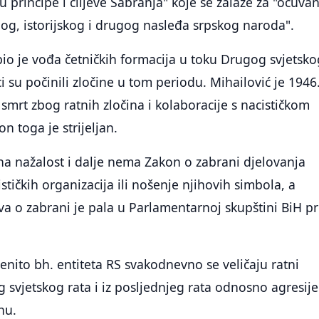
ju principe i ciljeve Sabranja" koje se zalaže za "očuva
og, istorijskog i drugog nasleđa srpskog naroda".
bio je vođa četničkih formacija u toku Drugog svjetsko
i su počinili zločine u tom periodu. Mihailović je 1946
mrt zbog ratnih zločina i kolaboracije s nacističkom
 toga je strijeljan.
a nažalost i dalje nema Zakon o zabrani djelovanja
šističkih organizacija ili nošenje njihovih simbola, a
iva o zabrani je pala u Parlamentarnoj skupštini BiH pr
ćenito bh. entiteta RS svakodnevno se veličaju ratni
og svjetskog rata i iz posljednjeg rata odnosno agresij
nu.