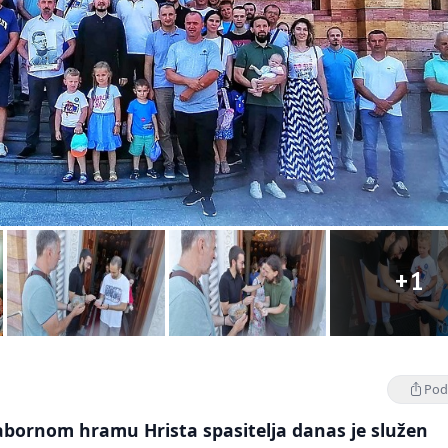
+1
Podi
bornom hramu Hrista spasitelja danas je služen