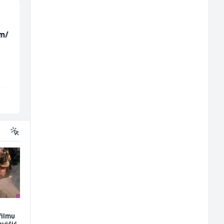
m/
Električar - Radnik na
Monter centralnog
tehničkom održavanju
grijanja (m)
(m/ž)
Amko komerc
Mountain
Sarajevo
Sarajevo
filmu