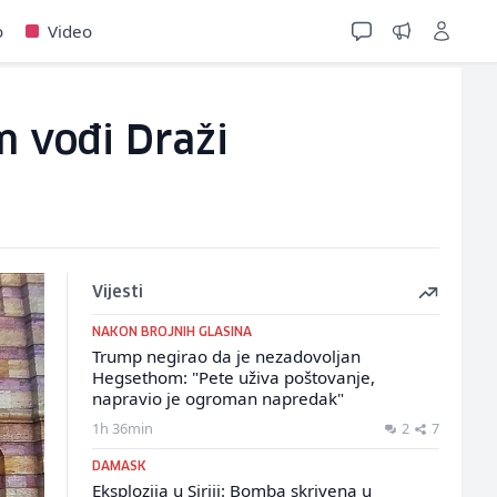
o
Video
m vođi Draži
Vijesti
NAKON BROJNIH GLASINA
Trump negirao da je nezadovoljan
Hegsethom: "Pete uživa poštovanje,
napravio je ogroman napredak"
1h 36min
2
7
DAMASK
Eksplozija u Siriji: Bomba skrivena u