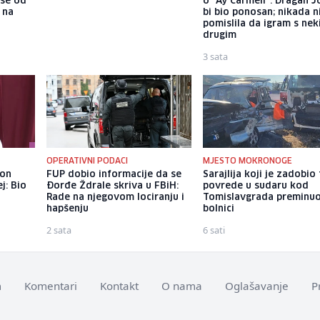
iše od
mreže urnebesnim snimcima:
o "Ay Carmeli": Dragan J
 na
Navikavam se na to da me
bi bio ponosan; nikada 
ljudi prepoznaju gdje god se
pomislila da igram s ne
pojavim
drugim
5 sati
3 sata
OPERATIVNI PODACI
MJESTO MOKRONOGE
kon
FUP dobio informacije da se
Sarajlija koji je zadobio
j: Bio
Đorđe Ždrale skriva u FBiH:
povrede u sudaru kod
Rade na njegovom lociranju i
Tomislavgrada preminuo
hapšenju
bolnici
2 sata
6 sati
m
Komentari
Kontakt
O nama
Oglašavanje
P