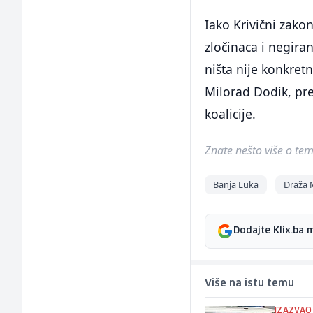
Iako Krivični zakon
zločinaca i negira
ništa nije konkret
Milorad Dodik, pred
koalicije.
Znate nešto više o temi 
Banja Luka
Draža 
Dodajte Klix.ba 
Više na istu temu
IZAZVAO