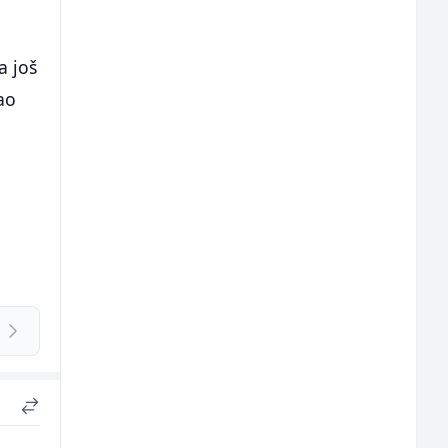
a još
ao