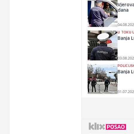
Vjerova
dana
04.08.202
U TOKU 
Banja 
03.08.202
POLICIJ
Banja L
31.07.202