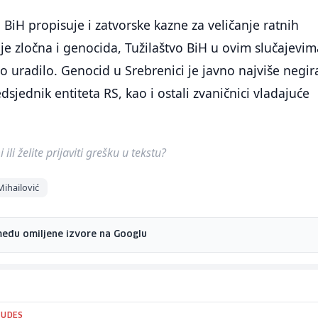
 BiH propisuje i zatvorske kazne za veličanje ratnih
nje zločna i genocida, Tužilaštvo BiH u ovim slučajevim
no uradilo. Genocid u Srebrenici je javno najviše negir
sjednik entiteta RS, kao i ostali zvaničnici vladajuće
ili želite prijaviti grešku u tekstu?
Mihailović
među omiljene izvore na Googlu
 UDES