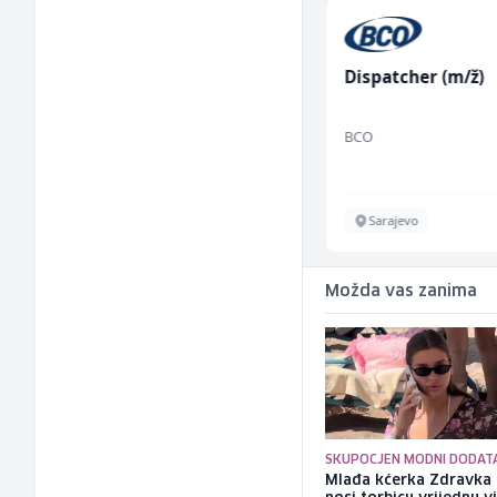
Home Office
Dispatcher (m/ž)
Sachbearbeiter
(m/w/d) für einen
TELUS Digital
BCO
bekannten deutschen
Energieversorger
Sarajevo
Sarajevo
Možda vas zanima
SKUPOCJEN MODNI DODAT
Mlađa kćerka Zdravka 