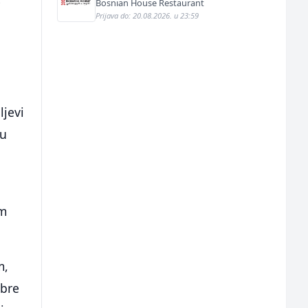
Bosnian House Restaurant
i
Prijava do: 20.08.2026. u 23:59
ljevi
 u
om
m,
obre