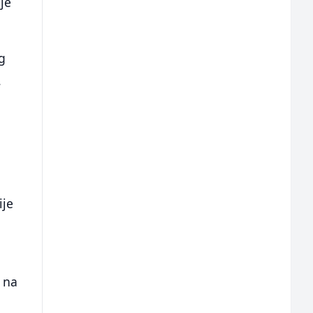
nje
g
.
ije
e na