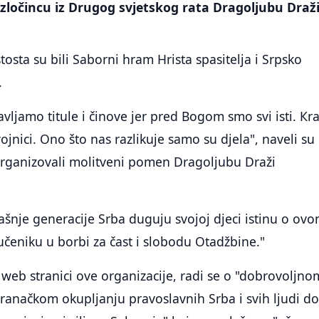
zločincu iz Drugog svjetskog rata Dragoljubu Draž
tosta su bili Saborni hram Hrista spasitelja i Srpsko
.
vljamo titule i činove jer pred Bogom smo svi isti. Кra
i vojnici. Ono što nas razlikuje samo su djela", naveli su
 organizovali molitveni pomen Dragoljubu Draži
anašnje generacije Srba duguju svojoj djeci istinu o ov
učeniku u borbi za čast i slobodu Otadžbine."
web stranici ove organizacije, radi se o "dobrovoljno
ranačkom okupljanju pravoslavnih Srba i svih ljudi d