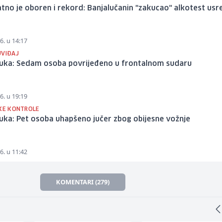
tno je oboren i rekord: Banjalučanin "zakucao" alkotest usr
6. u 14:17
UVIĐAJ
Luka: Sedam osoba povrijeđeno u frontalnom sudaru
6. u 19:19
SKE KONTROLE
uka: Pet osoba uhapšeno jučer zbog obijesne vožnje
6. u 11:42
KOMENTARI (279)