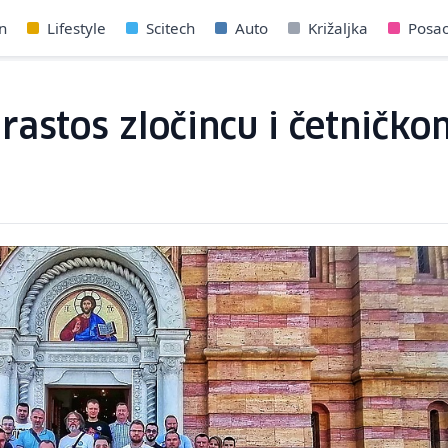
n
Lifestyle
Scitech
Auto
Križaljka
Posa
rastos zločincu i četničko