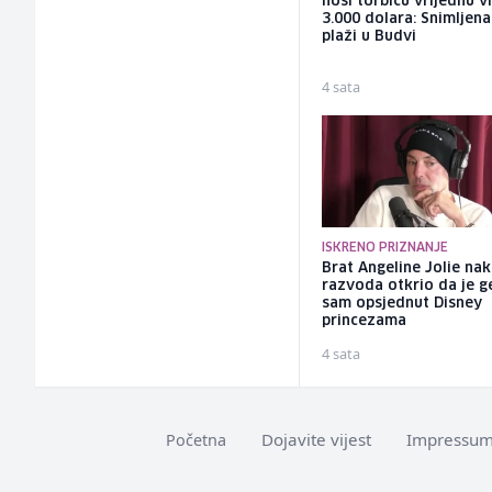
nosi torbicu vrijednu v
3.000 dolara: Snimljena
plaži u Budvi
4 sata
ISKRENO PRIZNANJE
Brat Angeline Jolie na
razvoda otkrio da je ge
sam opsjednut Disney
princezama
4 sata
Dojavite vijest
Impressu
Početna