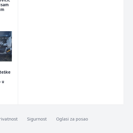
ovičić
nisam
kim
 teške
 u
rivatnost
Sigurnost
Oglasi za posao