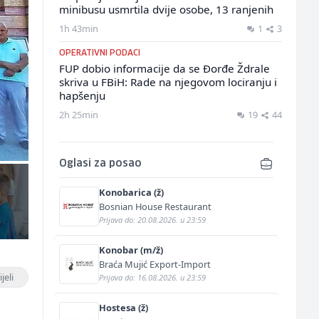
minibusu usmrtila dvije osobe, 13 ranjenih
1h 43min
1
3
OPERATIVNI PODACI
FUP dobio informacije da se Đorđe Ždrale
skriva u FBiH: Rade na njegovom lociranju i
hapšenju
2h 25min
19
44
Oglasi za posao
Konobarica (ž)
Bosnian House Restaurant
Prijava do: 20.08.2026. u 23:59
Konobar (m/ž)
Braća Mujić Export-Import
jeli
Prijava do: 16.08.2026. u 23:59
Hostesa (ž)