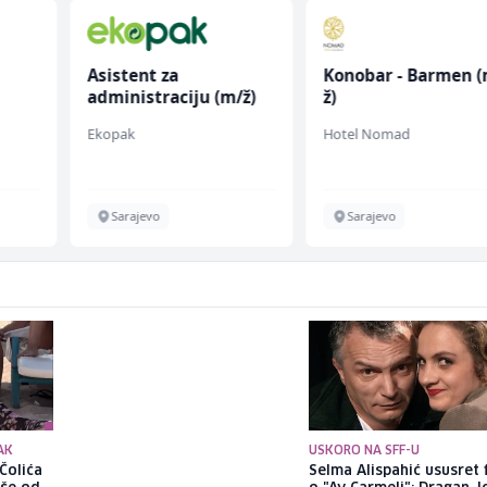
Asistent za
Konobar - Barmen (
administraciju (m/ž)
ž)
Ekopak
Hotel Nomad
Sarajevo
Sarajevo
AK
USKORO NA SFF-U
Čolića
Glumac Adnan Alić osvaja
Selma Alispahić ususret 