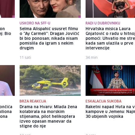
USKORO NA SFF-U
RADI U DUBROVNIKU
kon
Selma Alispahić ususret filmu
Hrvatska misica Laura
j: Bio
o "Ay Carmeli": Dragan Jovičić
Gnjatović o radu u hitno
bi bio ponosan; nikada nisam
pomoći: Uhvatio me str
pomislila da igram s nekim
kada sam ulazila u prve
drugim
intervencije
11 sati
34 min
BRZA REAKCIJA
ESKALACIJA SUKOBA
ončića
Drama na Hvaru: Mlada žena
Raketni napad Huta na v
iliona
kolabirala na morskim
kampove u Jemenu: Naj
iona
stijenama, pilot helikoptera
30 ubijenih vojnika
izveo opasan manevar da
stigne do nje