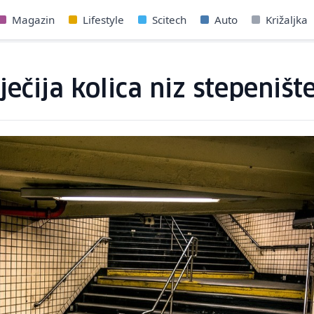
Magazin
Lifestyle
Scitech
Auto
Križaljka
ječija kolica niz stepeniš