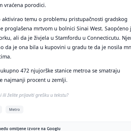
m vraćena porodici.
o aktivirao temu o problemu pristupačnosti gradskog
e proglašena mrtvom u bolnici Sinai West. Saopćeno 
rku, ali da je živjela u Stamfordu u Connecticutu. Nje
ao da je ona bila u kupovini u gradu te da je nosila 
icima.
ukupno 472 njujorške stanice metroa se smatraju
je najmanji procent u zemlji.
ili želite prijaviti grešku u tekstu?
Metro
među omiljene izvore na Googlu