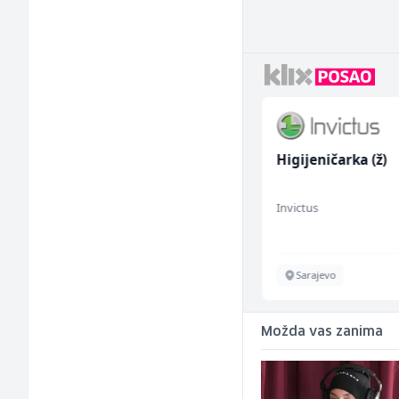
Tehnički rukovodilac
Higijeničarka (ž)
(m/ž)
Mountain
Invictus
Sarajevo
Sarajevo
Možda vas zanima