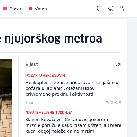
Posao
Video
te njujorškog metroa
Vijesti
POŽARI U HERCEGOVINI
Helikopter iz Zenice angažovan na gašenju
požara u Jablanici, otežani uslovi
privremeno prekinuli aktivnosti
1min
0
0
"NEUTEMELJENE TVRDNJE"
Slaven Kovačević: Cvitanović govorom
mržnje poručuje kako nisam kršten, ali meni
kućni odgoj nalaže da ne mrzim