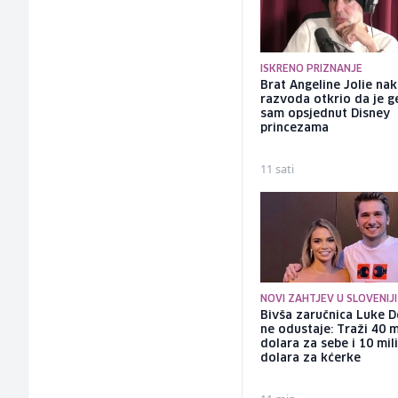
ISKRENO PRIZNANJE
Brat Angeline Jolie na
razvoda otkrio da je ge
sam opsjednut Disney
princezama
11 sati
NOVI ZAHTJEV U SLOVENIJI
Bivša zaručnica Luke D
ne odustaje: Traži 40 m
dolara za sebe i 10 mil
dolara za kćerke