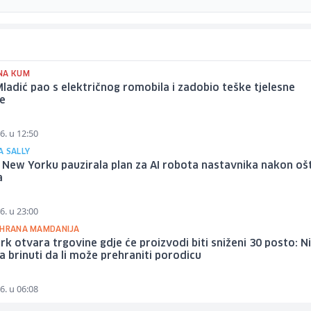
NA KUM
 Mladić pao s električnog romobila i zadobio teške tjelesne
e
6. u 12:50
A SALLY
 New Yorku pauzirala plan za AI robota nastavnika nakon oš
a
6. u 23:00
OHRANA MAMDANIJA
k otvara trgovine gdje će proizvodi biti sniženi 30 posto: N
a brinuti da li može prehraniti porodicu
6. u 06:08