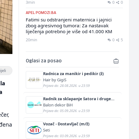
3min
0
0
APEL POMOZI.BA
Fatimi su odstranjeni maternica i jajnici
zbog agresivnog tumora: Za nastavak
liječenja potrebno je više od 41.000 KM
20min
0
5
Oglasi za posao
jeli
Radnica za manikir i pedikir (ž)
Hair by GigiS
la
Prijava do: 28.08.2026. u 23:59
a
Radnik za sklapanje šatora i druge
prateće opreme (m/ž)
Balon dekor BiH
Prijava do: 05.09.2026. u 23:59
čer,
ađena
Vozač - Dostavljač (m/ž)
Seti
Prijava do: 03.09.2026. u 23:59