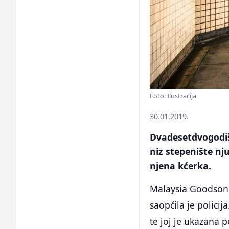
Foto: Ilustracija
30.01.2019.
Dvadesetdvogodišn
niz stepenište nj
njena kćerka.
Malaysia Goodson 
saopćila je polici
te joj je ukazana 