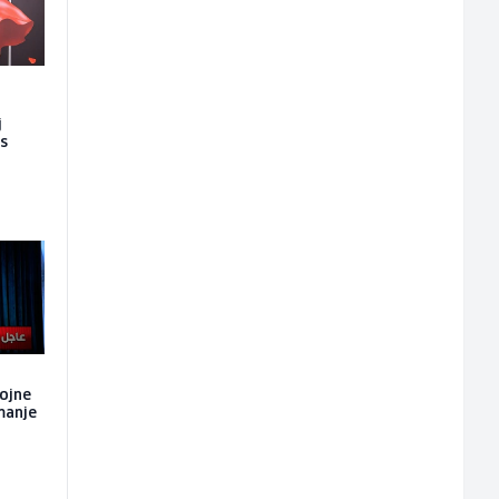
j
es
ojne
manje