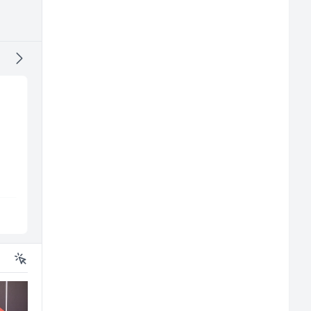
Direktor proizvodnje
Konobar (m/ž)
pločastog namještaja
(m/ž)
Kalea
Borbono
Ilijaš
Sarajevo