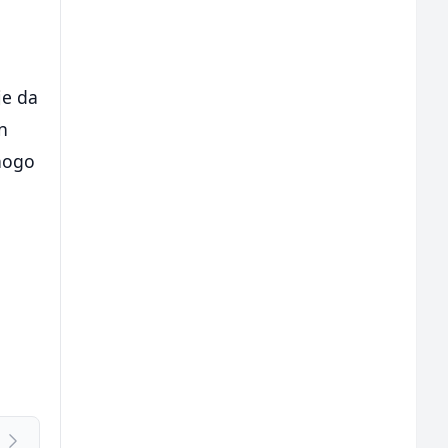
je da
n
mnogo