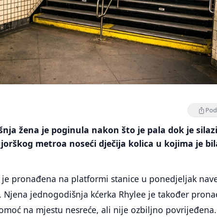
Podi
ja žena je poginula nakon što je pala dok je silazi
ujorškog metroa noseći dječija kolica u kojima je bil
je pronađena na platformi stanice u ponedjeljak nave
ja. Njena jednogodišnja kćerka Rhylee je također pron
pomoć na mjestu nesreće, ali nije ozbiljno povrijeđena.