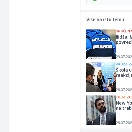
Više na istu temu
UPUĆEN 
Ilidža:
povred
29.07.202
PAUZA Z
Škola u
reakcij
28.07.202
IDEJA Z
New Yor
ne treb
28.07.202