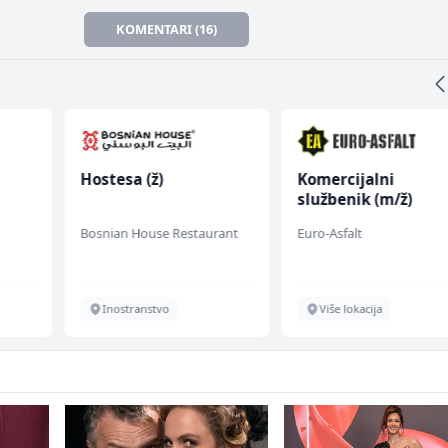
KOMENTARI (16)
Hostesa (ž)
Komercijalni
službenik (m/ž)
Bosnian House Restaurant
Euro-Asfalt
Inostranstvo
Više lokacija