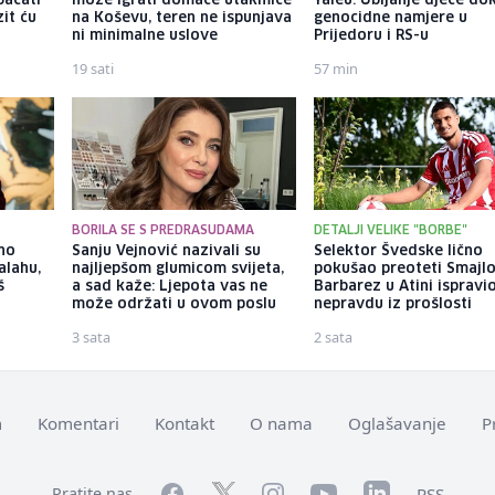
bacati
može igrati domaće utakmice
Yaleu: Ubijanje djece do
it ću
na Koševu, teren ne ispunjava
genocidne namjere u
ni minimalne uslove
Prijedoru i RS-u
19 sati
57 min
BORILA SE S PREDRASUDAMA
DETALJI VELIKE "BORBE"
eno
Sanju Vejnović nazivali su
Selektor Švedske lično
Salahu,
najljepšom glumicom svijeta,
pokušao preoteti Smajlo
š
a sad kaže: Ljepota vas ne
Barbarez u Atini ispravi
može održati u ovom poslu
nepravdu iz prošlosti
3 sata
2 sata
m
Komentari
Kontakt
O nama
Oglašavanje
P
Facebook
YouTube
LinkedIn
Twitter
Instagram
RSS
Pratite nas