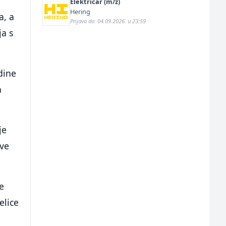
Električar (m/ž)
Hering
a, a
Prijava do: 04.09.2026. u 23:59
ja s
dine
a
je
ove
e
elice