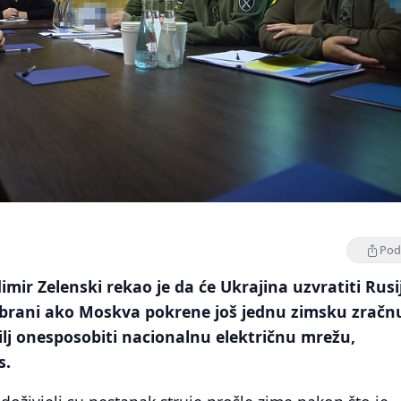
Podi
mir Zelenski rekao je da će Ukrajina uzvratiti Rusij
dbrani ako Moskva pokrene još jednu zimsku zračn
cilj onesposobiti nacionalnu električnu mrežu,
s.