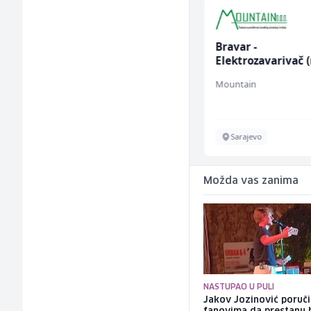
Električar (m/ž)
Bravar -
Elektrozavarivač 
Hering
Mountain
Široki Brijeg
Sarajevo
Možda vas zanima
NASTUPAO U PULI
Jakov Jozinović poruč