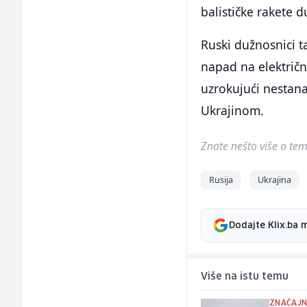
balističke rakete
Ruski dužnosnici t
napad na električn
uzrokujući nestana
Ukrajinom.
Znate nešto više o temi 
Rusija
Ukrajina
Dodajte Klix.ba 
Više na istu temu
ZNAČAJN