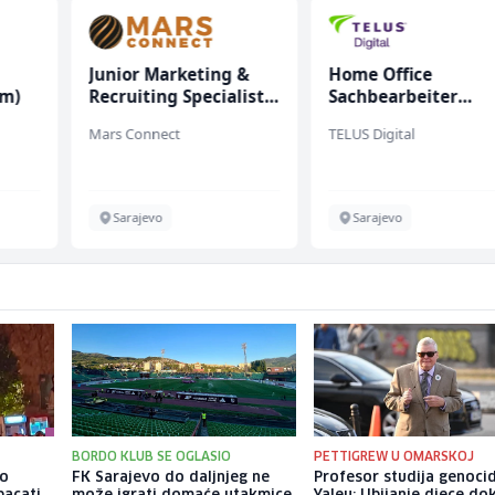
Junior Marketing &
Home Office
(m)
Recruiting Specialist
Sachbearbeiter
(m/ž)
(m/w/d) für einen
Mars Connect
TELUS Digital
bekannten deutsch
Energieversorger
Sarajevo
Sarajevo
BORDO KLUB SE OGLASIO
PETTIGREW U OMARSKOJ
io
FK Sarajevo do daljnjeg ne
Profesor studija genoci