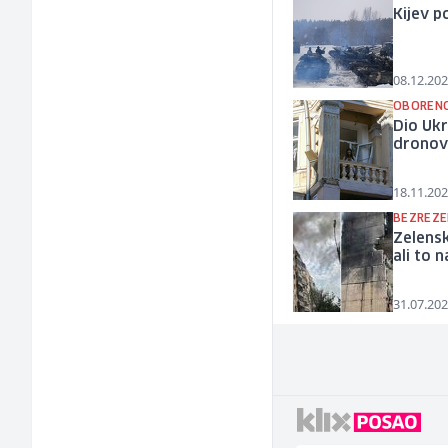
Kijev p
08.12.202
OBORENO
Dio Uk
dronov
18.11.202
BEZREZE
Zelensk
ali to 
31.07.202