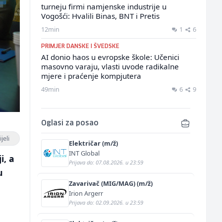
turneju firmi namjenske industrije u
Vogošći: Hvalili Binas, BNT i Pretis
12min
1
6
PRIMJER DANSKE I ŠVEDSKE
AI donio haos u evropske škole: Učenici
masovno varaju, vlasti uvode radikalne
mjere i praćenje kompjutera
49min
6
9
Oglasi za posao
jeli
Električar (m/ž)
INT Global
i, a
Prijava do: 07.08.2026. u 23:59
u
Zavarivač (MIG/MAG) (m/ž)
Irion Argerr
Prijava do: 02.09.2026. u 23:59