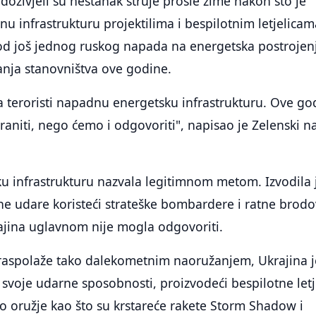
 doživjeli su nestanak struje prošle zime nakon što je
nu infrastrukturu projektilima i bespilotnim letjelicam
 od još jednog ruskog napada na energetska postrojen
anja stanovništva ove godine.
 teroristi napadnu energetsku infrastrukturu. Ove go
niti, nego ćemo i odgovoriti", napisao je Zelenski n
ku infrastrukturu nazvala legitimnom metom. Izvodila 
e udare koristeći strateške bombardere i ratne brod
ajina uglavnom nije mogla odgovoriti.
e raspolaže tako dalekometnim naoružanjem, Ukrajina j
svoje udarne sposobnosti, proizvodeći bespilotne letj
o oružje kao što su krstareće rakete Storm Shadow i