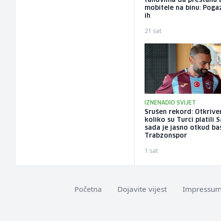
fanovima da prestanu 
mobitele na binu: Pogaz
ih
21 sat
IZNENADIO SVIJET
Srušen rekord: Otkriv
koliko su Turci platili 
sada je jasno otkud ba
Trabzonspor
1 sat
Dojavite vijest
Impressu
Početna