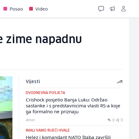
Posao
Video
ove zime napadnu
Vijesti
DVODNEVNA POSJETA
Crishock posjetio Banja Luku: Održao
sastanke i s predstavnicima vlasti RS-a koje
ga formalno ne priznaju
4min
0
0
IMALI SAMO RIJEČI HVALE
Helez i komandant NATO štaba završili