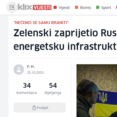
Vijesti
Biznis
Sport
"NEĆEMO SE SAMO BRANITI"
Zelenski zaprijetio Rus
energetsku infrastruk
F. H.
25.10.2023.
34
54
komentara
dijeljenja
Podijeli