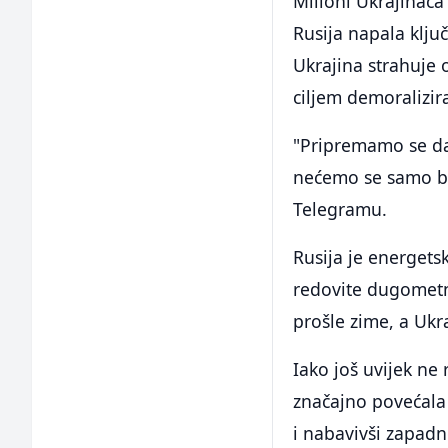
Milioni Ukrajinaca
Rusija napala ključ
Ukrajina strahuje
ciljem demoralizir
"Pripremamo se da
nećemo se samo bra
Telegramu.
Rusija je energets
redovite dugometn
prošle zime, a Ukr
Iako još uvijek n
značajno povećala 
i nabavivši zapadn