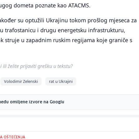
 dugog dometa poznate kao ATACMS.
akođer su optužili Ukrajinu tokom prošlog mjeseca za
u trafostanicu i drugu energetsku infrastrukturu,
k struje u zapadnim ruskim regijama koje graniče s
ili želite prijaviti grešku u tekstu?
Volodimir Zelenski
rat u Ukrajini
među omiljene izvore na Googlu
A OŠTEĆENJA