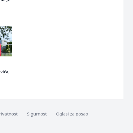
kaz je
vića,
o
rivatnost
Sigurnost
Oglasi za posao