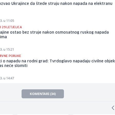
ozvao Ukrajince da štede struju nakon napada na elektranu
3. u 11:05
 29 LETJELICA
rajine ostao bez struje nakon osmosatnog ruskog napada
ima
3. u 15:21
RVNE PORUKE
i o napadu na rodni grad: Tvrdoglavo napadaju civilne objek
nas neće slomiti
3. u 14:47
KOMENTARI (34)