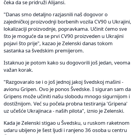
čeka da se pridruži Alijansi.
"Danas smo detaljno razjasnili naš dogovor o
zajedničkoj proizvodnji borbenih vozila CV90 u Ukrajini,
lokalizaciji proizvodnje, popravkama. Učinit ćemo sve
što je moguće da se prvi CV90 proizveden u Ukrajini
pojavi što prije", kazao je Zelenski danas tokom
sastanka sa švedskim premijerom.
Istaknuo je potom kako su dogovorili još jedan, veoma
važan korak.
"Razgovaralo se i o još jednoj jakoj švedskoj mašini -
avionu Gripen. Ovo je ponos Švedske. I siguran sam da
Gripens može učiniti našu slobodu mnogo sigurnijom i
dostižnijom. Već su počela probna testiranja 'Gripena'
uz učešće Ukrajinaca - naših pilota", iznio je Zelenski.
Kada je Zelenski stigao u Švedsku, u ruskom raketnom
udaru ubijeno je šest ljudi i ranjeno 36 osoba u centru