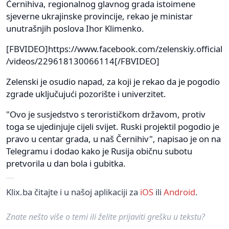
Černihiva, regionalnog glavnog grada istoimene
sjeverne ukrajinske provincije, rekao je ministar
unutrašnjih poslova Ihor Klimenko.
[FBVIDEO]https://www.facebook.com/zelenskiy.official
/videos/229618130066114[/FBVIDEO]
Zelenski je osudio napad, za koji je rekao da je pogodio
zgrade uključujući pozorište i univerzitet.
"Ovo je susjedstvo s terorističkom državom, protiv
toga se ujedinjuje cijeli svijet. Ruski projektil pogodio je
pravo u centar grada, u naš Černihiv", napisao je on na
Telegramu i dodao kako je Rusija običnu subotu
pretvorila u dan bola i gubitka.
Klix.ba čitajte i u našoj aplikaciji za
iOS
ili
Android
.
Znate nešto više o temi ili želite prijaviti grešku u tekstu?