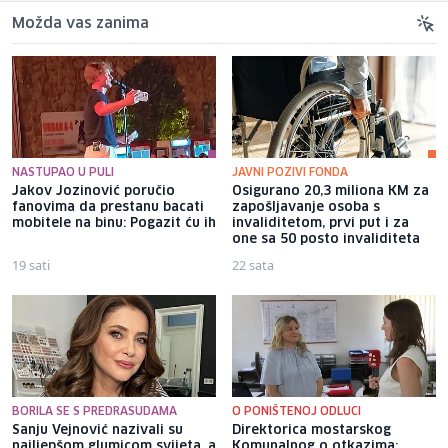
Možda vas zanima
NASTUPAO U PULI
JAVNI POZIVI FONDA
Jakov Jozinović poručio
Osigurano 20,3 miliona KM za
fanovima da prestanu bacati
zapošljavanje osoba s
mobitele na binu: Pogazit ću ih
invaliditetom, prvi put i za
one sa 50 posto invaliditeta
19 sati
22 sata
BORILA SE S PREDRASUDAMA
O PONIŠTENOJ ODLUCI
Sanju Vejnović nazivali su
Direktorica mostarskog
najljepšom glumicom svijeta, a
Komunalnog o otkazima: