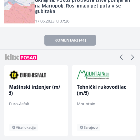
Ukrajina: Fokus protivofanzive pomjeren
na Mariupolj, Rusi imaju pet puta više
gubitaka
17.06.2023. u 07:26
KOMENTARI (41)
Mašinski inženjer (m/
Tehnički rukovodilac
ž)
(m/ž)
Euro-Asfalt
Mountain
Više lokacija
Sarajevo