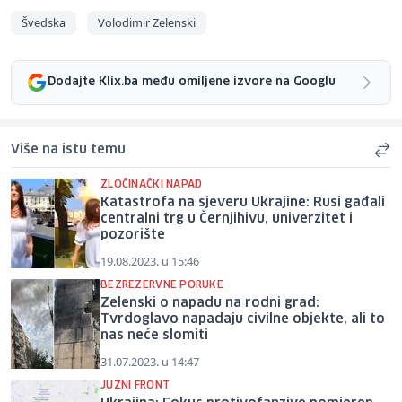
Švedska
Volodimir Zelenski
Dodajte Klix.ba među omiljene izvore na Googlu
Više na istu temu
ZLOČINAČKI NAPAD
Katastrofa na sjeveru Ukrajine: Rusi gađali
centralni trg u Černjihivu, univerzitet i
pozorište
19.08.2023. u 15:46
BEZREZERVNE PORUKE
Zelenski o napadu na rodni grad:
Tvrdoglavo napadaju civilne objekte, ali to
nas neće slomiti
31.07.2023. u 14:47
JUŽNI FRONT