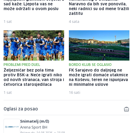
sad kaže: Ljepota vas ne
Naravno da bih sve ponovila,
može održati u ovom poslu
neki radnici su od mene tražili
zaštitu
1 sat
4 sata
PROBLEMI PRED DUEL
BORDO KLUB SE OGLASIO
Željezničar bez pola tima
FK Sarajevo do daljnjeg ne
protiv BSK-a: Neće igrati niko
može igrati domaće utakmice
od novih stranaca, van stroja i
na Koševu, teren ne ispunjava
četvorica starosjedilaca
ni minimalne uslove
1 sat
16 sati
Oglasi za posao
Snimatelj (m/ž)
Arena Sport BH
Prijava do: 14.08.2026. u 23:59