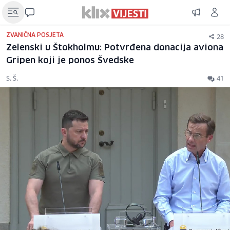
28
ZVANIČNA POSJETA
Zelenski u Štokholmu: Potvrđena donacija aviona
Gripen koji je ponos Švedske
S. Š.
41