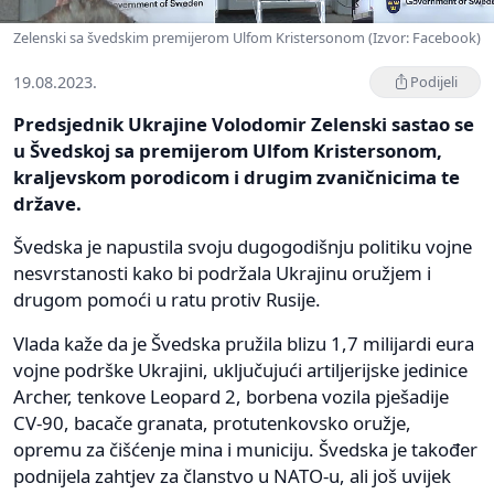
Zelenski sa švedskim premijerom Ulfom Kristersonom (Izvor: Facebook)
19.08.2023.
Podijeli
Predsjednik Ukrajine Volodomir Zelenski sastao se
u Švedskoj sa premijerom Ulfom Kristersonom,
kraljevskom porodicom i drugim zvaničnicima te
države.
Švedska je napustila svoju dugogodišnju politiku vojne
nesvrstanosti kako bi podržala Ukrajinu oružjem i
drugom pomoći u ratu protiv Rusije.
Vlada kaže da je Švedska pružila blizu 1,7 milijardi eura
vojne podrške Ukrajini, uključujući artiljerijske jedinice
Archer, tenkove Leopard 2, borbena vozila pješadije
CV-90, bacače granata, protutenkovsko oružje,
opremu za čišćenje mina i municiju. Švedska je također
podnijela zahtjev za članstvo u NATO-u, ali još uvijek