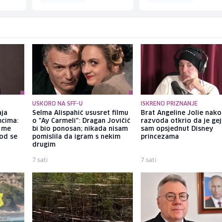
USKORO NA SFF-U
ISKRENO PRIZNANJE
aja
Selma Alispahić ususret filmu
Brat Angeline Jolie nak
mcima:
o "Ay Carmeli": Dragan Jovičić
razvoda otkrio da je gej
a me
bi bio ponosan; nikada nisam
sam opsjednut Disney
god se
pomislila da igram s nekim
princezama
drugim
7 sati
7 sati