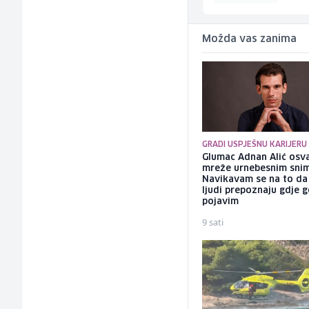
Možda vas zanima
GRADI USPJEŠNU KARIJERU
Glumac Adnan Alić osv
mreže urnebesnim sni
Navikavam se na to d
ljudi prepoznaju gdje 
pojavim
9 sati