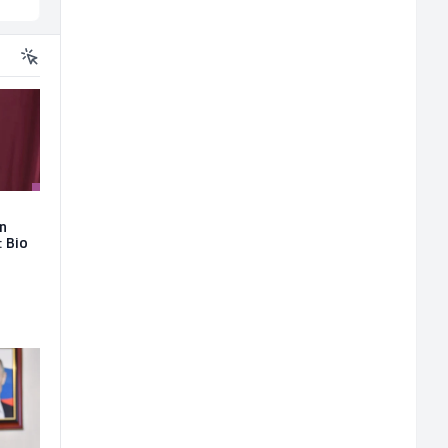
on
: Bio