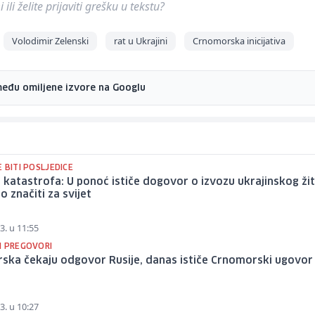
ili želite prijaviti grešku u tekstu?
Volodimir Zelenski
rat u Ukrajini
Crnomorska inicijativa
među omiljene izvore na Googlu
 BITI POSLJEDICE
 li katastrofa: U ponoć ističe dogovor o izvozu ukrajinskog žit
to značiti za svijet
3. u 11:55
I PREGOVORI
rska čekaju odgovor Rusije, danas ističe Crnomorski ugovor
3. u 10:27