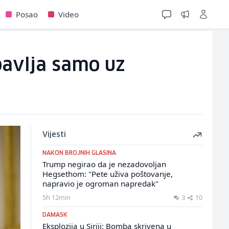
Posao
Video
obavlja samo uz
Vijesti
NAKON BROJNIH GLASINA
Trump negirao da je nezadovoljan
Hegsethom: "Pete uživa poštovanje,
napravio je ogroman napredak"
5h 12min
3
10
DAMASK
Eksplozija u Siriji: Bomba skrivena u