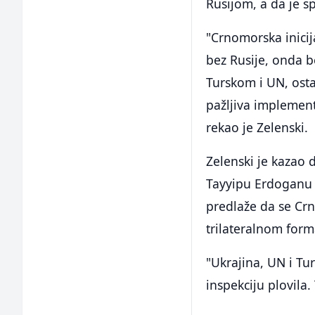
Rusijom, a da je s
"Crnomorska inicij
bez Rusije, onda b
Turskom i UN, osta
pažljiva implementa
rekao je Zelenski.
Zelenski je kazao
Tayyipu Erdoganu 
predlaže da se Crno
trilateralnom form
"Ukrajina, UN i Tu
inspekciju plovila