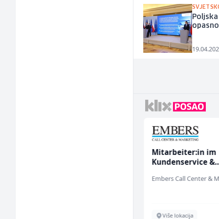
SVJETSK
Poljska
opasno
19.04.202
Konobar (m/ž)
Mitarbeiter:in im
Kundenservice &
Support (m/w/d)
Borbono
Sarajevo
Više lokacija