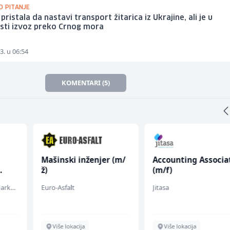
O PITANJE
 pristala da nastavi transport žitarica iz Ukrajine, ali je u
sti izvoz preko Crnog mora
3. u 06:54
KOMENTARI (5)
Mašinski inženjer (m/
Accounting Associa
ž)
(m/f)
Embers Call Center & Marketing
Euro-Asfalt
Jitasa
Više lokacija
Više lokacija