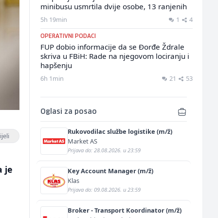
minibusu usmrtila dvije osobe, 13 ranjenih
5h 19min
1
4
OPERATIVNI PODACI
FUP dobio informacije da se Đorđe Ždrale
skriva u FBiH: Rade na njegovom lociranju i
hapšenju
6h 1min
21
53
Oglasi za posao
Rukovodilac službe logistike (m/ž)
jeli
Market AS
Prijava do: 28.08.2026. u 23:59
 je
Key Account Manager (m/ž)
Klas
Prijava do: 09.08.2026. u 23:59
Broker - Transport Koordinator (m/ž)