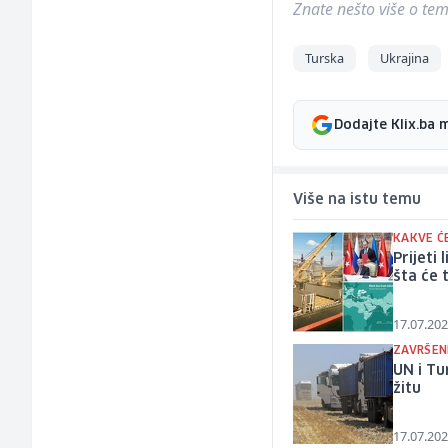
Znate nešto više o temi 
Turska
Ukrajina
Dodajte Klix.ba 
Više na istu temu
KAKVE ĆE
Prijeti
šta će 
17.07.202
ZAVRŠEN
UN i Tu
žitu
17.07.202