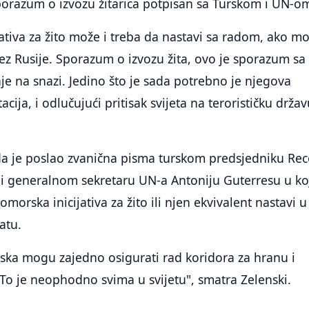
porazum o izvozu žitarica potpisan sa Turskom i UN-o
ativa za žito može i treba da nastavi sa radom, ako m
ez Rusije. Sporazum o izvozu žita, ovo je sporazum sa
je na snazi. Jedino što je sada potrebno je njegova
cija, i odlučujući pritisak svijeta na terorističku držav
 da je poslao zvanična pisma turskom predsjedniku Re
i generalnom sekretaru UN-a Antoniju Guterresu u k
morska inicijativa za žito ili njen ekvivalent nastavi u
atu.
rska mogu zajedno osigurati rad koridora za hranu i
. To je neophodno svima u svijetu", smatra Zelenski.