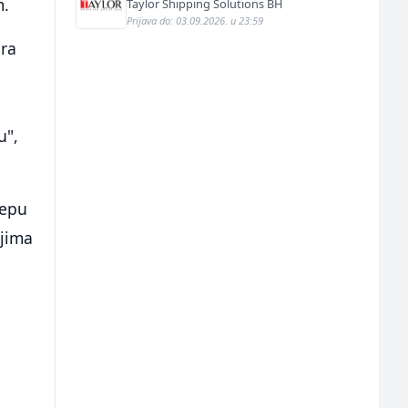
m.
Taylor Shipping Solutions BH
Prijava do: 03.09.2026. u 23:59
ora
u",
cepu
ojima