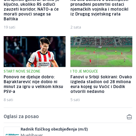
ključno, ukoliko RS odluči
pronađeni posmrtni ostaci
zauzeti koridor, NATO-a će
njemačkih vojnika i motocikl
morati povući snage sa
iz Drugog svjetskog rata
Baltika
19 sati
2 sata
START NOVE SEZONE
I TO JE MOGUĆE
Ponovo ne djeluje dobro:
Fanovi u Srbiji šokirani: Ovako
Bajraktarević nije dobio ni
izgleda stadion od 28 miliona
minut za igru u velikom kiksu
eura kojeg su Vučić i Dodik
PSV-a
otvorili nedavno
8 sati
5 sati
Oglasi za posao
Radnik fizičkog obezbjeđenja (m/ž)
Muehlbauer