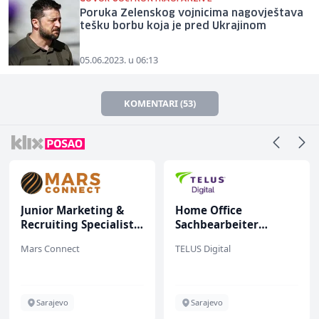
Poruka Zelenskog vojnicima nagovještava
tešku borbu koja je pred Ukrajinom
05.06.2023. u 06:13
KOMENTARI (53)
Junior Marketing &
Home Office
Recruiting Specialist
Sachbearbeiter
(m/ž)
(m/w/d) für einen
Mars Connect
TELUS Digital
bekannten deutschen
Energieversorger
Sarajevo
Sarajevo