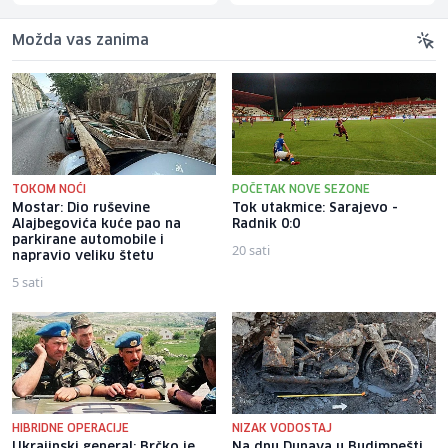
Možda vas zanima
TOKOM NOĆI
POČETAK NOVE SEZONE
Mostar: Dio ruševine
Tok utakmice: Sarajevo -
Alajbegovića kuće pao na
Radnik 0:0
parkirane automobile i
20 sati
napravio veliku štetu
5 sati
HIBRIDNE OPERACIJE
NIZAK VODOSTAJ
Ukrajinski general: Brčko je
Na dnu Dunava u Budimpešti