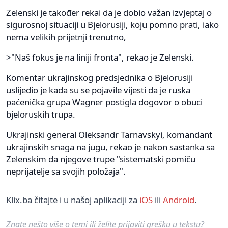
Zelenski je također rekai da je dobio važan izvjeptaj o
sigurosnoj situaciji u Bjelorusiji, koju pomno prati, iako
nema velikih prijetnji trenutno,
>"Naš fokus je na liniji fronta", rekao je Zelenski.
Komentar ukrajinskog predsjednika o Bjelorusiji
uslijedio je kada su se pojavile vijesti da je ruska
paćenička grupa Wagner postigla dogovor o obuci
bjeloruskih trupa.
Ukrajinski general Oleksandr Tarnavskyi, komandant
ukrajinskih snaga na jugu, rekao je nakon sastanka sa
Zelenskim da njegove trupe "sistematski pomiču
neprijatelje sa svojih položaja".
Klix.ba čitajte i u našoj aplikaciji za
iOS
ili
Android
.
Znate nešto više o temi ili želite prijaviti grešku u tekstu?