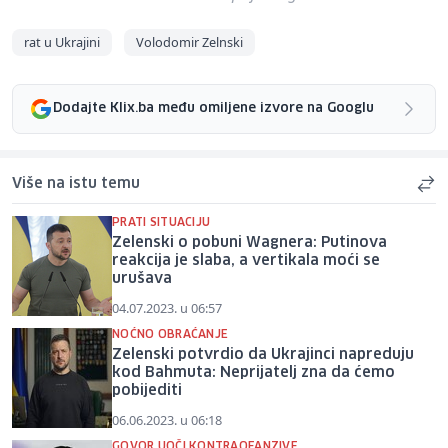
rat u Ukrajini
Volodomir Zelnski
Dodajte Klix.ba među omiljene izvore na Googlu
Više na istu temu
PRATI SITUACIJU
Zelenski o pobuni Wagnera: Putinova
reakcija je slaba, a vertikala moći se
urušava
04.07.2023. u 06:57
NOĆNO OBRAĆANJE
Zelenski potvrdio da Ukrajinci napreduju
kod Bahmuta: Neprijatelj zna da ćemo
pobijediti
06.06.2023. u 06:18
GOVOR UOČI KONTRAOFANZIVE