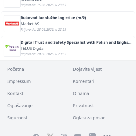
Prijava do: 15.08.2026. u 23:59
Rukovodilac službe logistike (m/ž)
Market AS
Prijava do: 28.08.2026. u 23:59
Digital Trust and Safety Specialist with Polish and English
(m/f)
TELUS Digital
Prijava do: 20.08.2026. u 23:59
Početna
Dojavite vijest
Impressum
Komentari
Kontakt
O nama
Oglašavanje
Privatnost
Sigurnost
Oglasi za posao