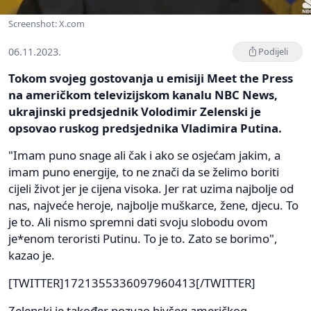
Screenshot: X.com
06.11.2023.
Podijeli
Tokom svojeg gostovanja u emisiji Meet the Press
na američkom televizijskom kanalu NBC News,
ukrajinski predsjednik Volodimir Zelenski je
opsovao ruskog predsjednika Vladimira Putina.
"Imam puno snage ali čak i ako se osjećam jakim, a
imam puno energije, to ne znači da se želimo boriti
cijeli život jer je cijena visoka. Jer rat uzima najbolje od
nas, najveće heroje, najbolje muškarce, žene, djecu. To
je to. Ali nismo spremni dati svoju slobodu ovom
je*enom teroristi Putinu. To je to. Zato se borimo",
kazao je.
[TWITTER]1721355336097960413[/TWITTER]
Zelenski je također pozvao bivšeg američkog