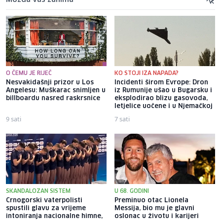
O ČEMU JE RIJEČ
KO STOJI IZA NAPADA?
Nesvakidašnji prizor u Los
Incidenti širom Evrope: Dron
Angelesu: Muškarac snimljen u
iz Rumunije ušao u Bugarsku i
billboardu nasred raskrsnice
eksplodirao blizu gasovoda,
letjelice uočene i u Njemačkoj
9 sati
7 sati
SKANDALOZAN SISTEM
U 68. GODINI
Crnogorski vaterpolisti
Preminuo otac Lionela
spustili glavu za vrijeme
Messija, bio mu je glavni
intoniranja nacionalne himne,
oslonac u životu i karijeri