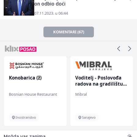
on odbio doći
07.11.2023. u 06:44
KOMENTARI (67)
Konobarica (ž)
Voditelj - Poslovođa
radova na gradilištu
(m/ž)
Bosnian House Restaurant
Mibral
Inostranstvo
Sarajevo
Možda vas zanima