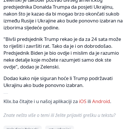
predsjednika Donalda Trumpa da posjeti Ukrajinu,
nakon što je kazao da bi mogao brzo okončati sukob
između Rusije i Ukrajine ako bude ponovno izabran na
izborima sljedeće godine.
"Bivši predsjednik Trump rekao je da za 24 sata može
to riješiti i završiti rat. Tako da je i on dobrodošao.
Predsjednik Biden je bio ovdje i mislim da je razumio
neke detalje koje možete razumjeti samo dok ste
ovdje", dodao je Zelenski.
Dodao kako nije siguran hoće li Trump podržavati
Ukrajinu ako bude ponovno izabran.
Klix.ba čitajte i u našoj aplikaciji za
iOS
ili
Android
.
Znate nešto više o temi ili želite prijaviti grešku u tekstu?