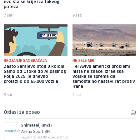
evo šta se krije iza takvog
poteza
7 sati
9 sati
BROJANJE SAOBRAĆAJA
NE ŽELE MIR
Zašto Sarajevo stoji u koloni:
Tel Avivu američki problemi
Samo od Otoke do Alipašinog
ništa ne znače: Izraelska
Polja 2025. je dnevno
vojska se sprema da
prolazilo do 65.000 vozila
samostalno nastavi rat protiv
Irana
5 sati
1 sat
Oglasi za posao
Snimatelj (m/ž)
Arena Sport BH
Prijava do: 03.09.2026. u 23:59