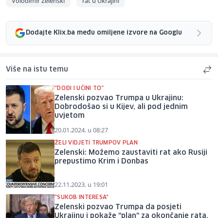
Volodimir Zelenski
rat u Ukrajini
Dodajte Klix.ba među omiljene izvore na Googlu
Više na istu temu
"DOĐI I UČINI TO"
Zelenski pozvao Trumpa u Ukrajinu:
Dobrodošao si u Kijev, ali pod jednim
uvjetom
20.01.2024. u 08:27
ŽELI VIDJETI TRUMPOV PLAN
Zelenski: Možemo zaustaviti rat ako Rusiji
prepustimo Krim i Donbas
22.11.2023. u 19:01
"SUKOB INTERESA"
Zelenski pozvao Trumpa da posjeti
Ukrajinu i pokaže "plan" za okončanje rata,