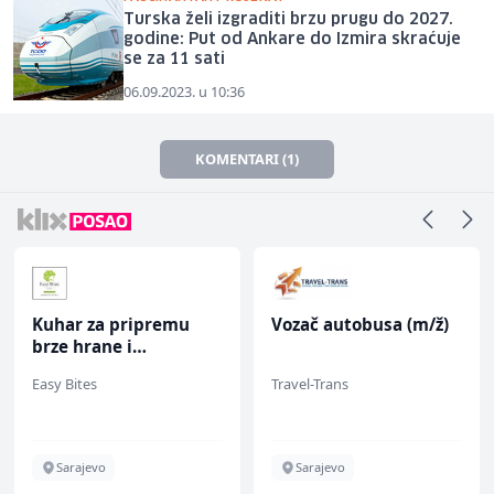
Turska želi izgraditi brzu prugu do 2027.
godine: Put od Ankare do Izmira skraćuje
se za 11 sati
06.09.2023. u 10:36
KOMENTARI (1)
Kuhar za pripremu
Vozač autobusa (m/ž)
brze hrane i
jednostavnih jela (m/
Easy Bites
Travel-Trans
ž)
Sarajevo
Sarajevo