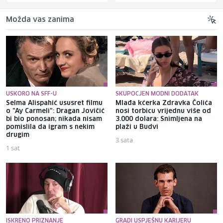
Možda vas zanima
USKORO NA SFF-U
SKUPOCJEN MODNI DODATAK
Selma Alispahić ususret filmu
Mlađa kćerka Zdravka Čolića
o "Ay Carmeli": Dragan Jovičić
nosi torbicu vrijednu više od
bi bio ponosan; nikada nisam
3.000 dolara: Snimljena na
pomislila da igram s nekim
plaži u Budvi
drugim
3 sata
1 sat
ISKRENO PRIZNANJE
GRADI USPJEŠNU KARIJERU