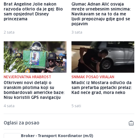
Brat Angeline Jolie nakon
Glumac Adnan Alić osvaja
razvoda otkrio da je gej: Bio
mreže urnebesnim snimcima:
sam opsjednut Disney
Navikavam se na to da me
princezama
ljudi prepoznaju gdje god se
pojavim
2 sata
3 sata
NEVJEROVATNA HRABROST
SNIMAK POSAO VIRALAN
Otkriveni novi detalji o
Mladić iz Mostara odlučio da
iranskim pilotima koji su
sam prefarba pješački prelaz:
bombardovali američke baze:
Kad neće grad, mora neko
Nisu koristili GPS navigaciju
4 sata
5 sati
Oglasi za posao
Broker - Transport Koordinator (m/ž)