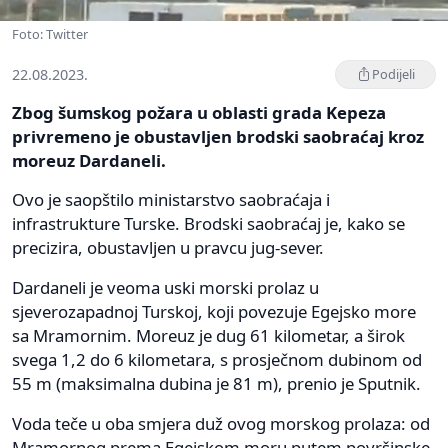
Foto: Twitter
22.08.2023.
Podijeli
Zbog šumskog požara u oblasti grada Kepeza
privremeno je obustavljen brodski saobraćaj kroz
moreuz Dardaneli.
Ovo je saopštilo ministarstvo saobraćaja i
infrastrukture Turske. Brodski saobraćaj je, kako se
precizira, obustavljen u pravcu jug-sever.
Dardaneli je veoma uski morski prolaz u
sjeverozapadnoj Turskoj, koji povezuje Egejsko more
sa Mramornim. Moreuz je dug 61 kilometar, a širok
svega 1,2 do 6 kilometara, s prosječnom dubinom od
55 m (maksimalna dubina je 81 m), prenio je Sputnik.
Voda teče u oba smjera duž ovog morskog prolaza: od
Mramornog prema Egejskom moru putem površinske