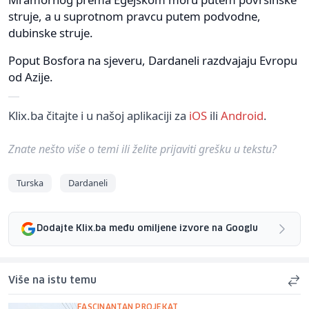
struje, a u suprotnom pravcu putem podvodne,
dubinske struje.
Poput Bosfora na sjeveru, Dardaneli razdvajaju Evropu
od Azije.
Klix.ba čitajte i u našoj aplikaciji za
iOS
ili
Android
.
Znate nešto više o temi ili želite prijaviti grešku u tekstu?
Turska
Dardaneli
Dodajte Klix.ba među omiljene izvore na Googlu
Više na istu temu
FASCINANTAN PROJEKAT