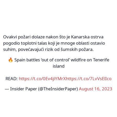
Ovakvi požari dolaze nakon što je Kanarska ostrva
pogodio toplotni talas koji je mnoge oblasti ostavio
suhim, povećavajući rizik od šumskih požara.
🔥 Spain battles ‘out of control’ wildfire on Tenerife
island
READ:
https://t.co/0Ev4jiYMrX
https://t.co/7LvVsElIco
— Insider Paper (@TheInsiderPaper)
August 16, 2023