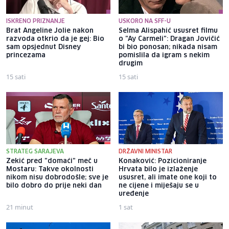
ISKRENO PRIZNANJE
USKORO NA SFF-U
Brat Angeline Jolie nakon
Selma Alispahić ususret filmu
razvoda otkrio da je gej: Bio
o "Ay Carmeli": Dragan Jovičić
sam opsjednut Disney
bi bio ponosan; nikada nisam
princezama
pomislila da igram s nekim
drugim
15 sati
15 sati
STRATEG SARAJEVA
DRŽAVNI MINISTAR
Zekić pred "domaći" meč u
Konaković: Pozicioniranje
Mostaru: Takve okolnosti
Hrvata bilo je izlaženje
nikom nisu dobrodošle; sve je
ususret, ali imate one koji to
bilo dobro do prije neki dan
ne cijene i miješaju se u
uređenje
21 minut
1 sat