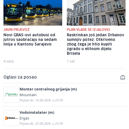
JAVNI PRIJEVOZ
PLAN VLADE SE IZJALOVIO
Novi GRAS-ovi autobusi od
Raskrinkan još jedan Orbanov
jutros saobraćaju na sedam
sumnjiv potez: Otkriveno
linija u Kantonu Sarajevo
zbog čega je htio kupiti
zgradu u elitnom dijelu
Brisela
4 sata
1 sat
Oglasi za posao
Monter centralnog grijanja (m)
Mountain
Prijava do: 16.08.2026. u 23:59
Vodoinstalater (m)
Ergas
Prijava do: 23.08.2026. u 23:59