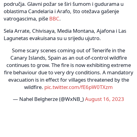
područja. Glavni požar se širi šumom i gudurama u
oblastima Candelaria i Arafo, što otežava gašenje
vatrogascima, piše
BBC
.
Sela Arrate, Chivisaya, Media Montana, Ajafona i Las
Lagunetas evakuisana su u srijedu ujutro.
Some scary scenes coming out of Tenerife in the
Canary Islands, Spain as an out-of-control wildfire
continues to grow. The fire is now exhibiting extreme
fire behaviour due to very dry conditions. A mandatory
evacuation is in effect for villages threatened by the
wildfire.
pic.twitter.com/fE6pW0TXzm
— Nahel Belgherze (@WxNB_)
August 16, 2023