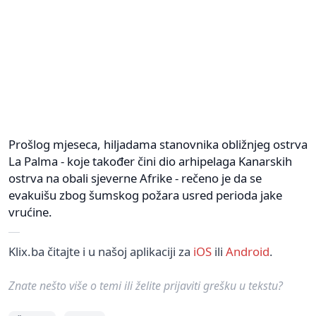
Prošlog mjeseca, hiljadama stanovnika obližnjeg ostrva
La Palma - koje također čini dio arhipelaga Kanarskih
ostrva na obali sjeverne Afrike - rečeno je da se
evakuišu zbog šumskog požara usred perioda jake
vrućine.
Klix.ba čitajte i u našoj aplikaciji za
iOS
ili
Android
.
Znate nešto više o temi ili želite prijaviti grešku u tekstu?