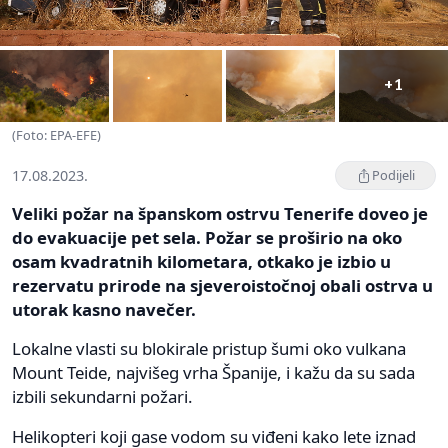
+1
(Foto: EPA-EFE)
17.08.2023.
Podijeli
Veliki požar na španskom ostrvu Tenerife doveo je
do evakuacije pet sela. Požar se proširio na oko
osam kvadratnih kilometara, otkako je izbio u
rezervatu prirode na sjeveroistočnoj obali ostrva u
utorak kasno navečer.
Lokalne vlasti su blokirale pristup šumi oko vulkana
Mount Teide, najvišeg vrha Španije, i kažu da su sada
izbili sekundarni požari.
Helikopteri koji gase vodom su viđeni kako lete iznad