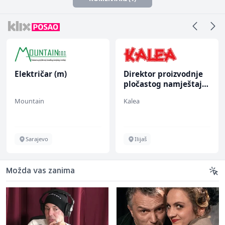
Električar (m)
Direktor proizvodnje
pločastog namještaja
(m/ž)
Mountain
Kalea
Sarajevo
Ilijaš
Možda vas zanima