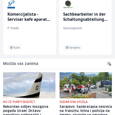
Komercijalista -
Sachbearbeiter in der
Serviser kafe aparata
Schaltungsabteilung
(m/ž)
(m/w)
P Trade
Servicepoint
Tuzla
Sarajevo
Možda vas zanima
KO ĆE PUNITI BUDŽET
SUDAR DVA VOZILA
Rekordan odljev mozgova
Sarajevo: Saobraćajna nesreća
pogađa Izrael: Državu
na tranzitu, hitna i policija na