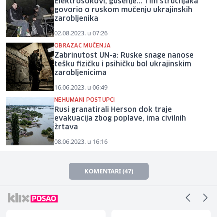
Elektrošokovi, gušenje... Tim stručnjaka
govorio o ruskom mučenju ukrajinskih
zarobljenika
02.08.2023. u 07:26
OBRAZAC MUČENJA
Zabrinutost UN-a: Ruske snage nanose
tešku fizičku i psihičku bol ukrajinskim
zarobljenicima
16.06.2023. u 06:49
NEHUMANI POSTUPCI
Rusi granatirali Herson dok traje
evakuacija zbog poplave, ima civilnih
žrtava
08.06.2023. u 16:16
KOMENTARI (47)