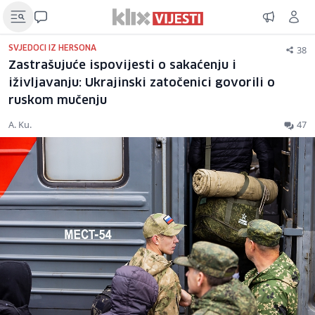
38
SVJEDOCI IZ HERSONA
Zastrašujuće ispovijesti o sakaćenju i
iživljavanju: Ukrajinski zatočenici govorili o
ruskom mučenju
A. Ku.
47