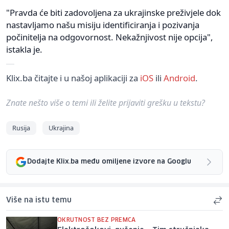
"Pravda će biti zadovoljena za ukrajinske preživjele dok
nastavljamo našu misiju identificiranja i pozivanja
počinitelja na odgovornost. Nekažnjivost nije opcija",
istakla je.
Klix.ba čitajte i u našoj aplikaciji za
iOS
ili
Android
.
Znate nešto više o temi ili želite prijaviti grešku u tekstu?
Rusija
Ukrajina
Dodajte Klix.ba među omiljene izvore na Googlu
Više na istu temu
OKRUTNOST BEZ PREMCA