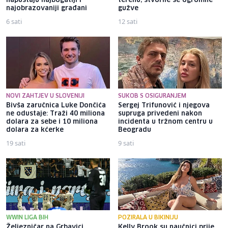
napuštaju najbogatiji i
terenu, stvorile se ogromne
najobrazovaniji građani
gužve
6 sati
12 sati
NOVI ZAHTJEV U SLOVENIJI
SUKOB S OSIGURANJEM
Bivša zaručnica Luke Dončića
Sergej Trifunović i njegova
ne odustaje: Traži 40 miliona
supruga privedeni nakon
dolara za sebe i 10 miliona
incidenta u tržnom centru u
dolara za kćerke
Beogradu
19 sati
9 sati
WWIN LIGA BIH
POZIRALA U BIKINIJU
Željezničar na Grbavici
Kelly Brook su naučnici prije