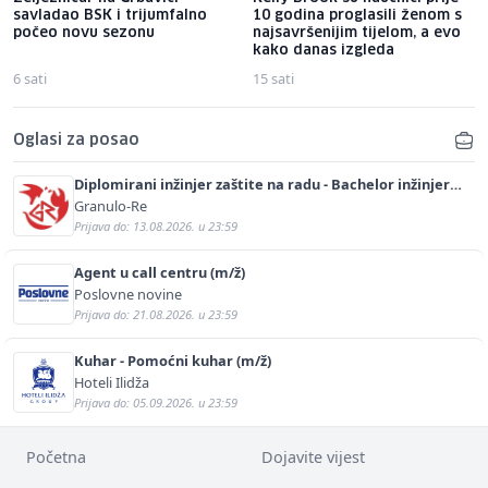
savladao BSK i trijumfalno
10 godina proglasili ženom s
počeo novu sezonu
najsavršenijim tijelom, a evo
kako danas izgleda
6 sati
15 sati
Oglasi za posao
Diplomirani inžinjer zaštite na radu - Bachelor inžinjer
sigurnosti i pomoći (m/ž)
Granulo-Re
Prijava do: 13.08.2026. u 23:59
Agent u call centru (m/ž)
Poslovne novine
Prijava do: 21.08.2026. u 23:59
Kuhar - Pomoćni kuhar (m/ž)
Hoteli Ilidža
Prijava do: 05.09.2026. u 23:59
Početna
Dojavite vijest