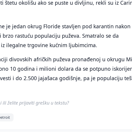
 štetu okolišu ako se puste u divljinu, rekli su iz Cari
ne je jedan okrug Floride stavljen pod karantin nakon
ili brzo rastuću populaciju puževa. Smatralo se da
 iz ilegalne trgovine kućnim ljubimcima.
ciji divovskih afričkih puževa pronađenoj u okrugu M
bno 10 godina i milioni dolara da se potpuno iskorije
esti i do 2.500 jajašaca godišnje, pa je populaciju te
ili želite prijaviti grešku u tekstu?
etroit