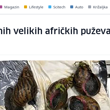
Magazin
Lifestyle
Scitech
Auto
Križaljka
nih velikih afričkih puže