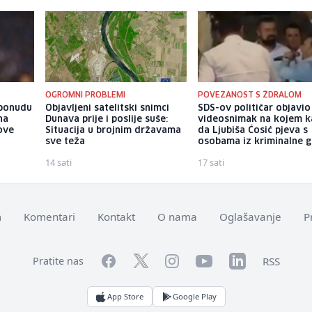
OGROMNI PROBLEMI
POVEZANOST S ŽDRALOM
 ponudu
Objavljeni satelitski snimci
SDS-ov političar objavio
na
Dunava prije i poslije suše:
videosnimak na kojem k
ove
Situacija u brojnim državama
da Ljubiša Ćosić pjeva s
sve teža
osobama iz kriminalne 
14 sati
17 sati
m
Komentari
Kontakt
O nama
Oglašavanje
P
Facebook
YouTube
LinkedIn
Twitter
Instagram
RSS
Pratite nas
App Store
Google Play