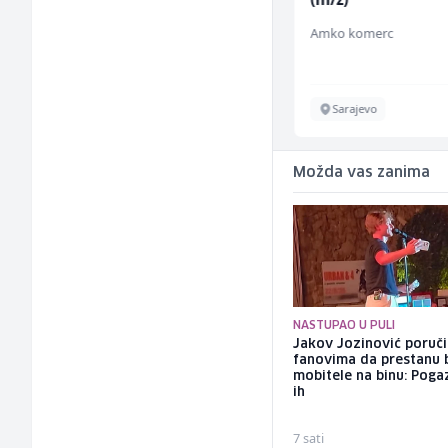
Mountain
Amko komerc
Sarajevo
Sarajevo
Možda vas zanima
NASTUPAO U PULI
Jakov Jozinović poruč
fanovima da prestanu 
mobitele na binu: Pogaz
ih
7 sati