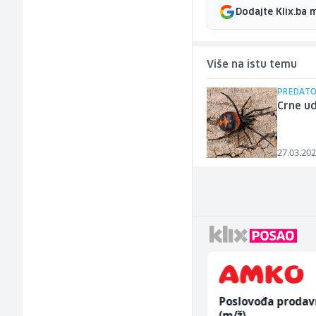
Dodajte Klix.ba 
Više na istu temu
PREDATO
Crne ud
27.03.202
Monter centralnog
Poslovođa prodav
grijanja (m)
(m/ž)