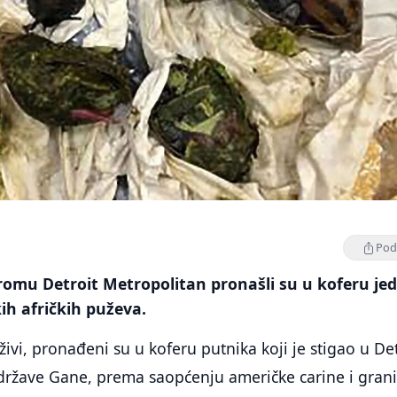
Podi
romu Detroit Metropolitan pronašli su u koferu je
kih afričkih puževa.
 živi, ​​pronađeni su u koferu putnika koji je stigao u De
 države Gane, prema saopćenju američke carine i gran