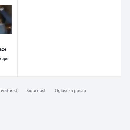
aže
grupe
rivatnost
Sigurnost
Oglasi za posao