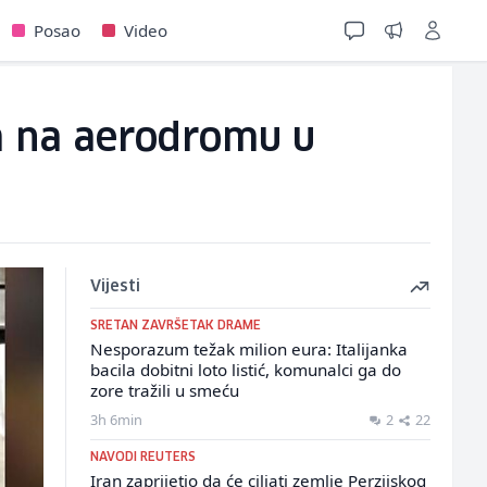
Posao
Video
va na aerodromu u
Vijesti
SRETAN ZAVRŠETAK DRAME
Nesporazum težak milion eura: Italijanka
bacila dobitni loto listić, komunalci ga do
zore tražili u smeću
3h 6min
2
22
NAVODI REUTERS
Iran zaprijetio da će ciljati zemlje Perzijskog