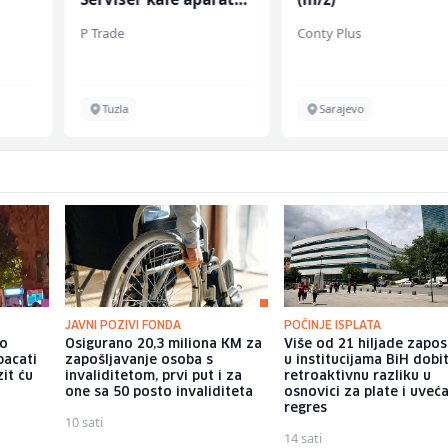
(m/ž)
P Trade
Conty Plus
Tuzla
Sarajevo
JAVNI POZIVI FONDA
POČINJE ISPLATA
io
Osigurano 20,3 miliona KM za
Više od 21 hiljade zapos
bacati
zapošljavanje osoba s
u institucijama BiH dobi
it ću
invaliditetom, prvi put i za
retroaktivnu razliku u
one sa 50 posto invaliditeta
osnovici za plate i uveć
regres
10 sati
14 sati