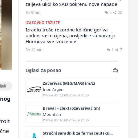
zaljeva ukoliko SAD pokrenu nove napade
3h 9min
5
20
IZAZOVNO TRŽIŠTE
Izraelci troše rekordne količine goriva
uprkos rastu cijena, posljedice zatvaranja
Hormuza sve izraženije
3h 12min
1
7
Oglasi za posao
Zavarivač (MIG/MAG) (m/ž)
jeli
Irion Argerr
Prijava do: 02.09.2026. u 23:59
dnog
Bravar - Elektrozavarivač (m)
Mountain
troit
Prijava do: 16.08.2026. u 23:59
ične
Stručni saradnik za farmaceutsku