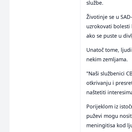
službe.
Životinje se u SA
uzrokovati bolesti 
ako se puste u div
Unatoč tome, ljudi
nekim zemljama.
"Naši službenici CB
otkrivanju i presre
naštetiti interesi
Porijeklom iz isto
puževi mogu nositi
meningitisa kod lju