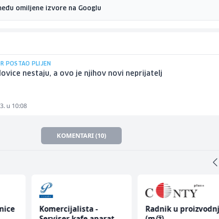
među omiljene izvore na Googlu
R POSTAO PLIJEN
ovice nestaju, a ovo je njihov novi neprijatelj
3. u 10:08
KOMENTARI (10)
nice
Komercijalista -
Radnik u proizvodnj
Serviser kafe aparata
(m/ž)