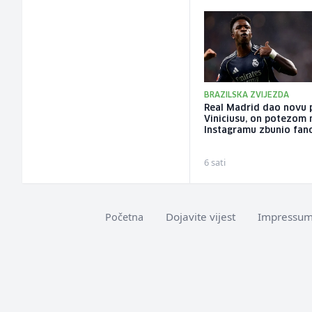
BRAZILSKA ZVIJEZDA
Real Madrid dao novu
Viniciusu, on potezom 
Instagramu zbunio fan
6 sati
Dojavite vijest
Impressu
Početna