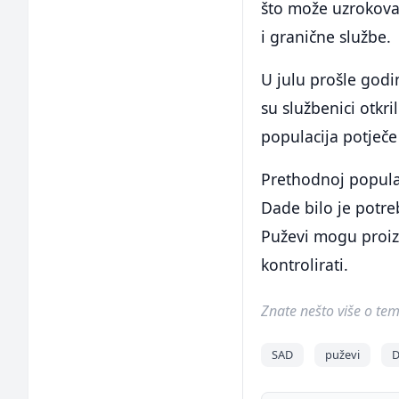
što može uzrokovati
i granične službe.
U julu prošle godi
su službenici otkr
populacija potječe
Prethodnoj popula
Dade bilo je potre
Puževi mogu proizv
kontrolirati.
Znate nešto više o temi 
SAD
puževi
D