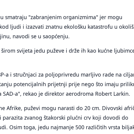
D-u smatraju "zabranjenim organizmima" jer mogu
kod ljudi i izazvati znatnu ekološku katastrofu u okoli
ljinu, navodi se u saopćenju.
 širom svijeta jedu puževe i drže ih kao kućne ljubimc
P-a i stručnjaci za poljoprivredu marljivo rade na cilja
tanju potencijalnih prijetnji prije nego što imaju prilik
ma SAD-a", rekao je direktor aerodroma Robert Larkin.
čne Afrike, puževi mogu narasti do 20 cm. Divovski afri
 parazita zvanog štakorski plućni crv koji dovodi do
di. Osim toga, jedu najmanje 500 različitih vrsta bilja