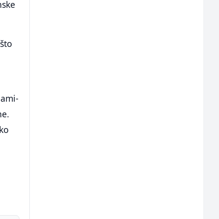
nske
 što
iami-
ne.
ško