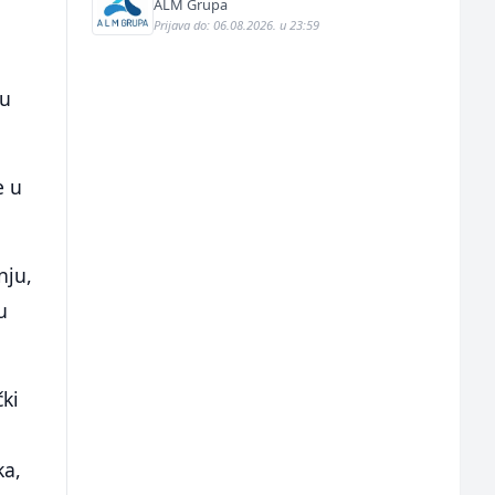
prodaju (m/ž)
ALM Grupa
Prijava do: 06.08.2026. u 23:59
šu
e u
nju,
u
čki
ka,