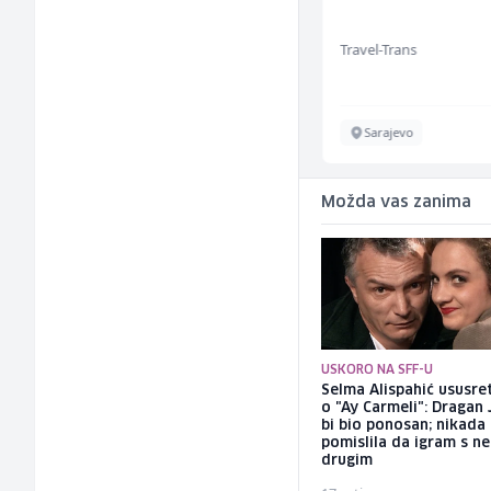
Mesna Industrija Gora
Travel-Trans
Sarajevo
Sarajevo
Možda vas zanima
USKORO NA SFF-U
Selma Alispahić ususret
o "Ay Carmeli": Dragan 
bi bio ponosan; nikada
pomislila da igram s n
drugim