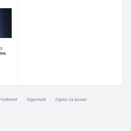
c!
ine,
rivatnost
Sigurnost
Oglasi za posao