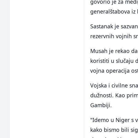
govorio je za med
generalštabova iz 
Sastanak je sazvan
rezervnih vojnih s
Musah je rekao da 
koristiti u slučaju
vojna operacija ost
Vojska i civilne s
dužnosti. Kao pri
Gambiji.
"Idemo u Niger s v
kako bismo bili si