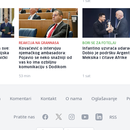
1 sat
REAKCIJA NA GRANNASA
BORI SE ZA FOTELJU
 sve:
Kovačević o intervjuu
Infantino uzvraća udara
ijska
njemačkog ambasadora:
Dobio je podršku Argent
nički
Pojavio se neko snažniji od
Meksika i čitave Afrike
vas ko ima ozbiljnu
komunikaciju s Dodikom
53 min
1 sat
m
Komentari
Kontakt
O nama
Oglašavanje
P
Facebook
YouTube
LinkedIn
Twitter
Instagram
RSS
Pratite nas