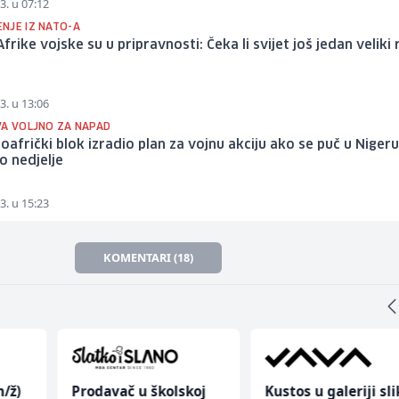
3. u 07:12
NJE IZ NATO-A
Afrike vojske su u pripravnosti: Čeka li svijet još jedan veliki 
3. u 13:06
VA VOLJNO ZA NAPAD
afrički blok izradio plan za vojnu akciju ako se puč u Niger
o nedjelje
3. u 15:23
KOMENTARI (18)
/ž)
Prodavač u školskoj
Kustos u galeriji sl