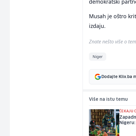
demokratski partne
Musah je oštro kr
izdaju.
Znate nešto više o temi 
Niger
Dodajte Klix.ba 
Više na istu temu
ČEKAJU 
Zapadno
Nigeru: