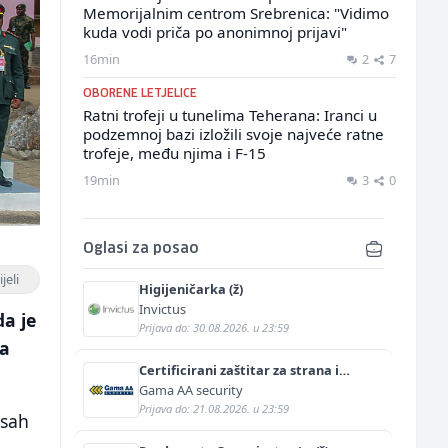
Memorijalnim centrom Srebrenica: "Vidimo
kuda vodi priča po anonimnoj prijavi"
16min
2
7
OBORENE LETJELICE
Ratni trofeji u tunelima Teherana: Iranci u
podzemnoj bazi izložili svoje najveće ratne
trofeje, među njima i F-15
19min
3
0
Oglasi za posao
jeli
Higijeničarka (ž)
Invictus
da je
Prijava do: 30.08.2026. u 23:59
ca
Certificirani zaštitar za strana i
diplomatska predstavništva (m/ž)
Gama AA security
Prijava do: 21.08.2026. u 23:59
usah