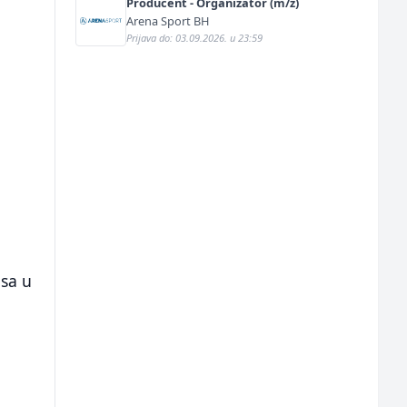
Producent - Organizator (m/ž)
Arena Sport BH
Prijava do: 03.09.2026. u 23:59
asa u