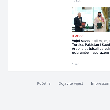
17 sati
U MEKKI
Vojni savez koji mijenja
Turska, Pakistan i Saud
Arabija potpisali zajed
odbrambeni sporazum
1 sat
Dojavite vijest
Impressu
Početna