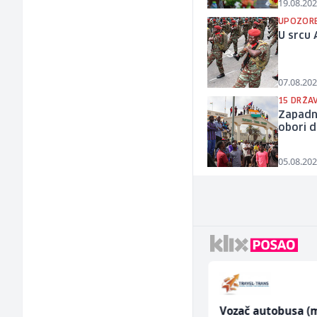
19.08.202
UPOZORE
U srcu 
07.08.202
15 DRŽA
Zapadno
obori d
05.08.202
Konobar (m/ž)
Vozač autobusa (m