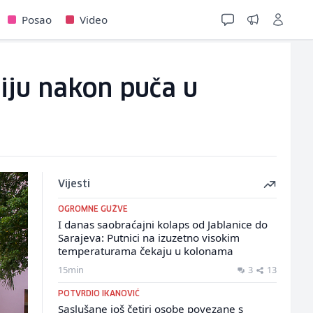
Posao
Video
iju nakon puča u
Vijesti
OGROMNE GUŽVE
I danas saobraćajni kolaps od Jablanice do
Sarajeva: Putnici na izuzetno visokim
temperaturama čekaju u kolonama
15min
3
13
POTVRDIO IKANOVIĆ
Saslušane još četiri osobe povezane s