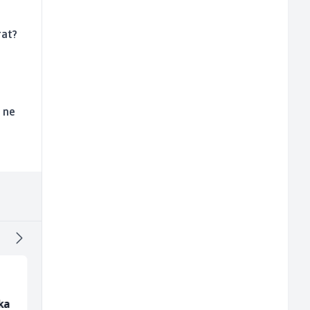
rat?
u ne
ika
Komercijalista -
Konobar (m/ž)