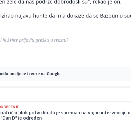
ri žele da nas podrže dobrodošli su", rekao je on.
itizirao najavu hunte da ima dokaze da se Bazoumu su
ili želite prijaviti grešku u tekstu?
među omiljene izvore na Googlu
ODOBRENJE
afrički blok potvrdio da je spreman na vojnu intervenciju u
 "Dan D" je određen