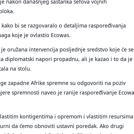
ije nakon današnjeg sastanka šefova vojnih
bloka.
 kako bi se razgovaralo o detaljima raspoređivanja
naga koje je ovlastio Ecowas.
je oružana intervencija posljednje sredstvo koje će se
 da diplomatski napori propadnu, ali je kazao i to da je
ala na stolu.
nage zapadne Afrike spremne su odgovoriti na poziv
mjere spremnosti naveo je ranije raspoređivanje Ecow
lastitim kontigentima i opremom i vlastitim resursima
gurni da ćemo obnoviti ustavni poredak. Ako drugi