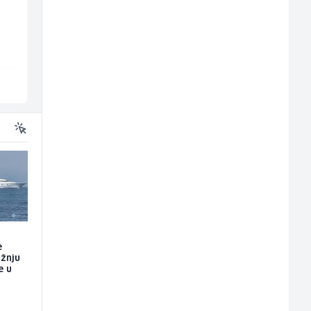
Serviser kafe aparata
(m/ž)
P Trade
Borbono
Tuzla
Sarajevo
e
ažnju
e u