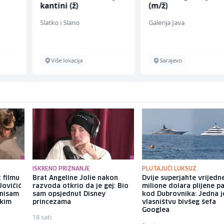
kantini (ž)
(m/ž)
Slatko i Slano
Galerija Java
Više lokacija
Sarajevo
ISKRENO PRIZNANJE
PLUTAJUĆI LUKSUZ
 filmu
Brat Angeline Jolie nakon
Dvije superjahte vrijedn
Jovičić
razvoda otkrio da je gej: Bio
milione dolara plijene p
 nisam
sam opsjednut Disney
kod Dubrovnika: Jedna j
ekim
princezama
vlasništvu bivšeg šefa
Googlea
18 sati