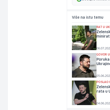
Više na istu temu
RAT U UK
Zelensk
minirat
06.07.202
GOVOR U
Poruka 
Ukraji
05.06.202
POSLAO 
Zelensk
rata u 
04.06.202