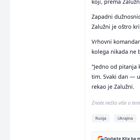
koji, prema Zalužn
Zapadni dužnosnic
Zalužni je oštro kr
Vrhovni komandant
kolega nikada ne b
"Jedno od pitanja k
tim. Svaki dan — u
rekao je Zalužni.
Znate nešto više o temi 
Rusija
Ukrajina
Dodajte Klix.ba 