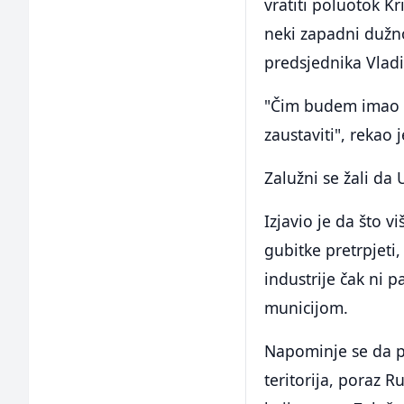
vratiti poluotok Kr
neki zapadni dužno
predsjednika Vladim
"Čim budem imao m
zaustaviti", rekao 
Zalužni se žali da
Izjavio je da što v
gubitke pretrpjeti
industrije čak ni 
municijom.
Napominje se da p
teritorija, poraz R