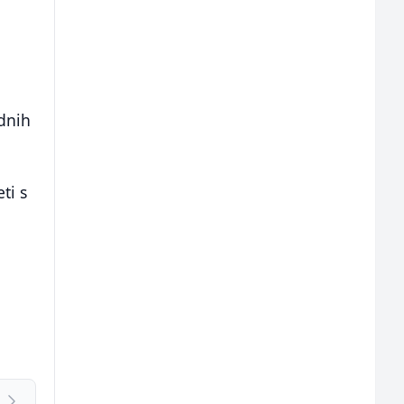
o
dnih
ti s
,