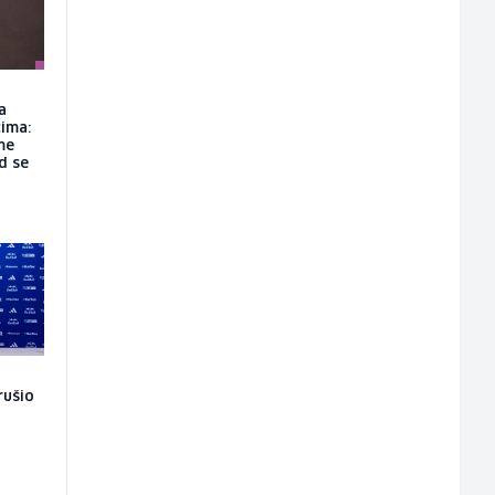
a
ima:
me
d se
rušio
o