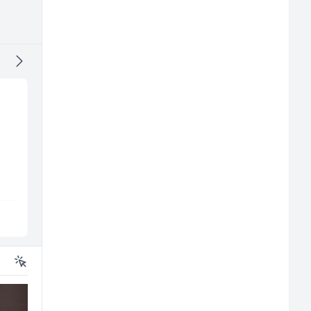
Monter centralnog
Radnik u proizvodnji
grijanja (m)
(m/ž)
Mountain
Fine Food
Sarajevo
Sarajevo