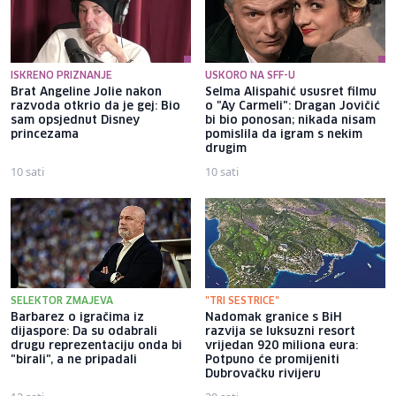
ISKRENO PRIZNANJE
USKORO NA SFF-U
Brat Angeline Jolie nakon
Selma Alispahić ususret filmu
razvoda otkrio da je gej: Bio
o "Ay Carmeli": Dragan Jovičić
sam opsjednut Disney
bi bio ponosan; nikada nisam
princezama
pomislila da igram s nekim
drugim
10 sati
10 sati
SELEKTOR ZMAJEVA
"TRI SESTRICE"
Barbarez o igračima iz
Nadomak granice s BiH
dijaspore: Da su odabrali
razvija se luksuzni resort
drugu reprezentaciju onda bi
vrijedan 920 miliona eura:
"birali", a ne pripadali
Potpuno će promijeniti
Dubrovačku rivijeru