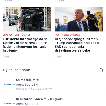
12 sati
20 sati
OPERATIVNI PODACI
POTPISAO UREDBE
FUP dobio informacije da se
Kraj "porođajnog turizma"?
Đorđe Ždrale skriva u FBiH:
Trump zabranjuje dolazak u
Rade na njegovom lociranju i
SAD radi dobijanja
hapšenju
državljanstva za bebe
9 sati
1 sat
Oglasi za posao
Snimatelj (m/ž)
Arena Sport BH
Prijava do: 03.09.2026. u 23:59
Realizator – video mikser (m/ž)
Arena Sport BH