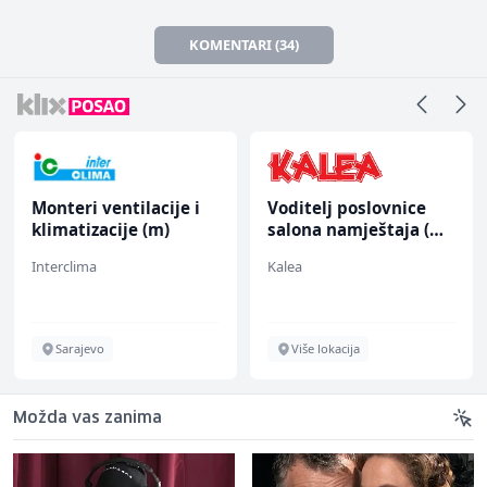
KOMENTARI (34)
Monteri ventilacije i
Voditelj poslovnice
klimatizacije (m)
salona namještaja (m/
ž)
Interclima
Kalea
Sarajevo
Više lokacija
Možda vas zanima