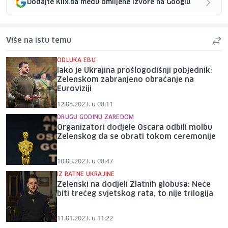
Dodajte Klix.ba među omiljene izvore na Googlu
Više na istu temu
ODLUKA EBU
Iako je Ukrajina prošlogodišnji pobjednik:
Zelenskom zabranjeno obraćanje na
Euroviziji
12.05.2023. u 08:11
DRUGU GODINU ZAREDOM
Organizatori dodjele Oscara odbili molbu
Zelenskog da se obrati tokom ceremonije
10.03.2023. u 08:47
IZ RATNE UKRAJINE
Zelenski na dodjeli Zlatnih globusa: Neće
biti trećeg svjetskog rata, to nije trilogija
11.01.2023. u 11:22