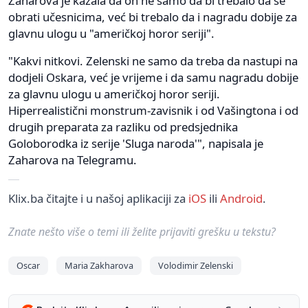
Zaharova je kazala da on ne samo da bi trebalo da se
obrati učesnicima, već bi trebalo da i nagradu dobije za
glavnu ulogu u "američkoj horor seriji".
"Kakvi nitkovi. Zelenski ne samo da treba da nastupi na
dodjeli Oskara, već je vrijeme i da samu nagradu dobije
za glavnu ulogu u američkoj horor seriji.
Hiperrealistični monstrum-zavisnik i od Vašingtona i od
drugih preparata za razliku od predsjednika
Goloborodka iz serije 'Sluga naroda'", napisala je
Zaharova na Telegramu.
Klix.ba čitajte i u našoj aplikaciji za
iOS
ili
Android
.
Znate nešto više o temi ili želite prijaviti grešku u tekstu?
Oscar
Maria Zakharova
Volodimir Zelenski