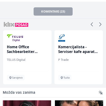
KOMENTARI (23)
Home Office
Komercijalista -
Sachbearbeiter
Serviser kafe aparata
(m/w/d) für einen
(m/ž)
TELUS Digital
P Trade
bekannten deutschen
Energieversorger
Sarajevo
Tuzla
Možda vas zanima