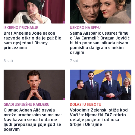
ISKRENO PRIZNANJE
USKORO NA SFF-U
Brat Angeline Jolie nakon
Selma Alispahić ususret filmu
razvoda otkrio da je gej: Bio
o "Ay Carmeli": Dragan Jovičić
sam opsjednut Disney
bi bio ponosan; nikada nisam
princezama
pomislila da igram s nekim
drugim
8 sati
7 sati
GRADI USPJEŠNU KARIJERU
DOLAZI U SUBOTU
Glumac Adnan Alić osvaja
Volodimir Zelenski stiže kod
mreže urnebesnim snimcima:
Vučića: Njemački FAZ otkrio
Navikavam se na to da me
detalje posjete i odnosa
ljudi prepoznaju gdje god se
Srbije i Ukrajine
pojavim