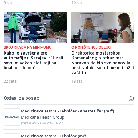
9 sati
10 sati
BROJ KRAĐA NA MINIMUMU
O PONIŠTENOJ ODLUCI
Kako je završena ere
Direktorica mostarskog
automafije u Sarajevu: "Uzeli
Komunalnog o otkazima:
smo im važan alat koji su
Naravno da bih sve ponovila,
imali u rukama"
neki radnici su od mene tražili
zaštitu
22 sata
19 sati
Oglasi za posao
Medicinska sestra - Tehničar - Anestetičar (m/ž)
Medicana Health Group
Prijava do: 21.08.2026. u 23:59
Medicinska sestra - Tehničar (m/ž)