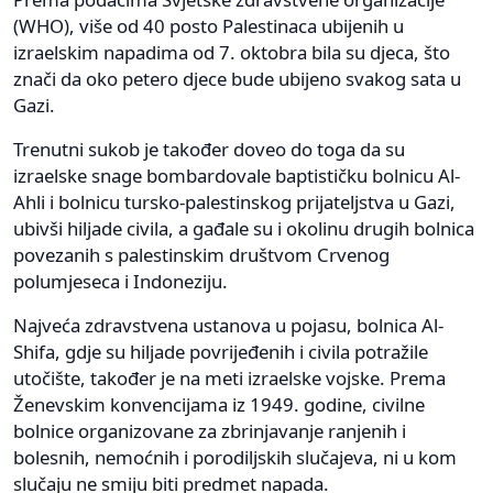
(WHO), više od 40 posto Palestinaca ubijenih u
izraelskim napadima od 7. oktobra bila su djeca, što
znači da oko petero djece bude ubijeno svakog sata u
Gazi.
Trenutni sukob je također doveo do toga da su
izraelske snage bombardovale baptističku bolnicu Al-
Ahli i bolnicu tursko-palestinskog prijateljstva u Gazi,
ubivši hiljade civila, a gađale su i okolinu drugih bolnica
povezanih s palestinskim društvom Crvenog
polumjeseca i Indoneziju.
Najveća zdravstvena ustanova u pojasu, bolnica Al-
Shifa, gdje su hiljade povrijeđenih i civila potražile
utočište, također je na meti izraelske vojske. Prema
Ženevskim konvencijama iz 1949. godine, civilne
bolnice organizovane za zbrinjavanje ranjenih i
bolesnih, nemoćnih i porodiljskih slučajeva, ni u kom
slučaju ne smiju biti predmet napada.