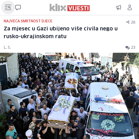
26
NAJVEĆA SMRTNOST DJECE
Za mjesec u Gazi ubijeno više civila nego u
rusko-ukrajinskom ratu
L. S.
23