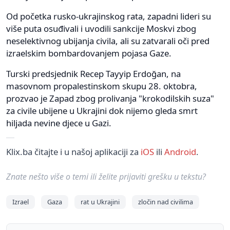
Od početka rusko-ukrajinskog rata, zapadni lideri su
više puta osuđivali i uvodili sankcije Moskvi zbog
neselektivnog ubijanja civila, ali su zatvarali oči pred
izraelskim bombardovanjem pojasa Gaze.
Turski predsjednik Recep Tayyip Erdoğan, na
masovnom propalestinskom skupu 28. oktobra,
prozvao je Zapad zbog prolivanja "krokodilskih suza"
za civile ubijene u Ukrajini dok nijemo gleda smrt
hiljada nevine djece u Gazi.
Klix.ba čitajte i u našoj aplikaciji za
iOS
ili
Android
.
Znate nešto više o temi ili želite prijaviti grešku u tekstu?
Izrael
Gaza
rat u Ukrajini
zločin nad civilima