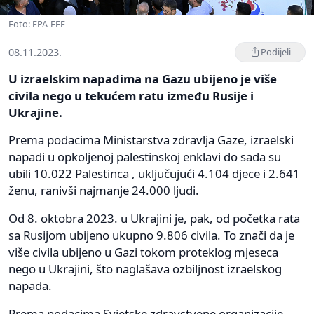
Foto: EPA-EFE
08.11.2023.
Podijeli
U izraelskim napadima na Gazu ubijeno je više
civila nego u tekućem ratu između Rusije i
Ukrajine.
Prema podacima Ministarstva zdravlja Gaze, izraelski
napadi u opkoljenoj palestinskoj enklavi do sada su
ubili 10.022 Palestinca , uključujući 4.104 djece i 2.641
ženu, ranivši najmanje 24.000 ljudi.
Od 8. oktobra 2023. u Ukrajini je, pak, od početka rata
sa Rusijom ubijeno ukupno 9.806 civila. To znači da je
više civila ubijeno u Gazi tokom proteklog mjeseca
nego u Ukrajini, što naglašava ozbiljnost izraelskog
napada.
Prema podacima Svjetske zdravstvene organizacije