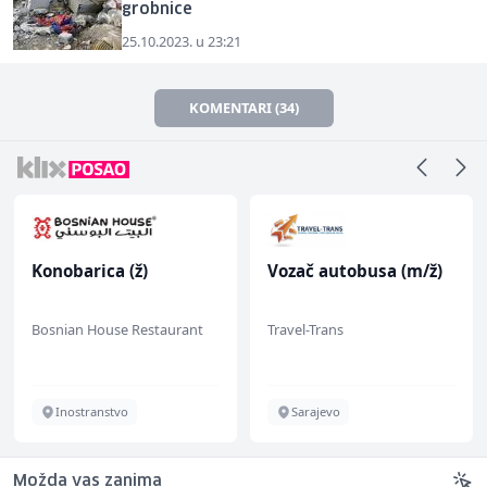
grobnice
25.10.2023. u 23:21
KOMENTARI (34)
Konobarica (ž)
Vozač autobusa (m/ž)
Bosnian House Restaurant
Travel-Trans
Inostranstvo
Sarajevo
Možda vas zanima