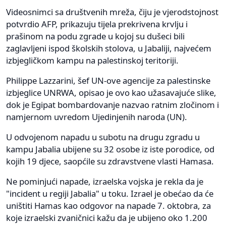
Videosnimci sa društvenih mreža, čiju je vjerodstojnost
potvrdio AFP, prikazuju tijela prekrivena krvlju i
prašinom na podu zgrade u kojoj su dušeci bili
zaglavljeni ispod školskih stolova, u Jabaliji, najvećem
izbjegličkom kampu na palestinskoj teritoriji.
Philippe Lazzarini, šef UN-ove agencije za palestinske
izbjeglice UNRWA, opisao je ovo kao užasavajuće slike,
dok je Egipat bombardovanje nazvao ratnim zločinom i
namjernom uvredom Ujedinjenih naroda (UN).
U odvojenom napadu u subotu na drugu zgradu u
kampu Jabalia ubijene su 32 osobe iz iste porodice, od
kojih 19 djece, saopćile su zdravstvene vlasti Hamasa.
Ne pominjući napade, izraelska vojska je rekla da je
"incident u regiji Jabalia" u toku. Izrael je obećao da će
uništiti Hamas kao odgovor na napade 7. oktobra, za
koje izraelski zvaničnici kažu da je ubijeno oko 1.200