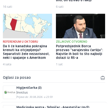
uho, on uživao u rakiji
16 sati
6 sati
REFERENDUM U OKTOBRU
ZELJKOVIĆ OTVORENO
Da li će kanadska pokrajina
Potpredsjednik Borca
krenuti ka otcjepljenju?
prozvao "sarajevsku čaršiju":
Separatisti žele nezavisnost,
Najviše ih boli to što najbolji
neki i spajanje s Amerikom
dolazi iz RS-a
4 sata
1 sat
Oglasi za posao
Higijeničarka (ž)
Invictus
Prijava do: 30.08.2026. u 23:59
Medicinska sestra - Tehničar - Anestetičar (m/ž)