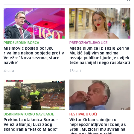
PREDSJEDNIK BORCA
PREPOZNATLJIVO LICE
Misimović poslao poruku
Mlada glumica iz Tuzle Zerina
rivalima nakon pobjede protiv
Mujkić šaljivim snimcima
Veleža: "Nova sezona, stare
osvaja publiku: Ljude je uvijek
navike"
teže nasmijati nego rasplakati
4 sata
15 sati
DISKRIMINATORNO NAVIJANJE
FESTIVAL U GUČI
Prekinuta utakmica Borac -
Viktor Orban snimljen u
Velež u Banjoj Luci zbog
neprepoznatljivom izdanju u
skandiranja "Ratko Mladić"
Srbiji: Muzičari mu svirali na