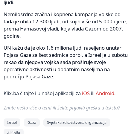
ljudi.
Nemilosrdna zračna i kopnena kampanja vojske od
tada je ubila 12.300 ljudi, od kojih više od 5.000 djece,
prema Hamasovoj vladi, koja vlada Gazom od 2007.
godine.
UN kažu da je oko 1,6 miliona ljudi raseljeno unutar
Pojasa Gaze za šest sedmica borbi, a Izrael je u subotu
rekao da njegova vojska sada proširuje svoje
operativne aktivnosti u dodatnim naseljima na
području Pojasa Gaze.
Klix.ba čitajte i u našoj aplikaciji za
iOS
ili
Android
.
Znate nešto više o temi ili želite prijaviti grešku u tekstu?
Izrael
Gaza
Svjetska zdravstvena organizacija
Al Shifa