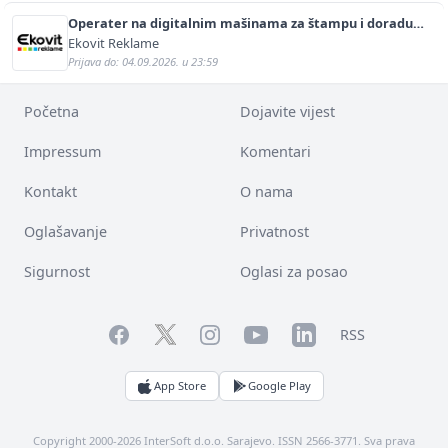
Operater na digitalnim mašinama za štampu i doradu
(m/ž)
Ekovit Reklame
Prijava do: 04.09.2026. u 23:59
Početna
Dojavite vijest
Impressum
Komentari
Kontakt
O nama
Oglašavanje
Privatnost
Sigurnost
Oglasi za posao
Facebook
YouTube
LinkedIn
Twitter
Instagram
RSS
App Store
Google Play
Copyright 2000-2026 InterSoft d.o.o. Sarajevo. ISSN 2566-3771. Sva prava