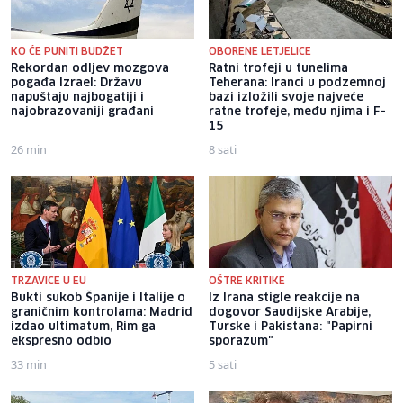
KO ĆE PUNITI BUDŽET
OBORENE LETJELICE
Rekordan odljev mozgova
Ratni trofeji u tunelima
pogađa Izrael: Državu
Teherana: Iranci u podzemnoj
napuštaju najbogatiji i
bazi izložili svoje najveće
najobrazovaniji građani
ratne trofeje, među njima i F-
15
26 min
8 sati
TRZAVICE U EU
OŠTRE KRITIKE
Bukti sukob Španije i Italije o
Iz Irana stigle reakcije na
graničnim kontrolama: Madrid
dogovor Saudijske Arabije,
izdao ultimatum, Rim ga
Turske i Pakistana: "Papirni
ekspresno odbio
sporazum"
33 min
5 sati