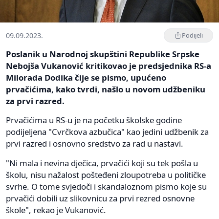
09.09.2023.
Podijeli
Poslanik u Narodnoj skupštini Republike Srpske
Nebojša Vukanović kritikovao je predsjednika RS-a
Milorada Dodika čije se pismo, upućeno
prvačićima, kako tvrdi, našlo u novom udžbeniku
za prvi razred.
Prvačićima u RS-u je na početku školske godine
podijeljena "Cvrčkova azbučica" kao jedini udžbenik za
prvi razred i osnovno sredstvo za rad u nastavi.
"Ni mala i nevina dječica, prvačići koji su tek pošla u
školu, nisu nažalost pošteđeni zloupotreba u političke
svrhe. O tome svjedoči i skandaloznom pismo koje su
prvačići dobili uz slikovnicu za prvi rezred osnovne
škole", rekao je Vukanović.