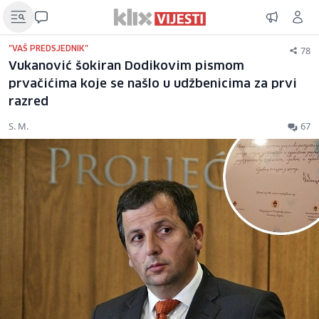
78
"VAŠ PREDSJEDNIK"
Vukanović šokiran Dodikovim pismom
prvačićima koje se našlo u udžbenicima za prvi
razred
S. M.
67