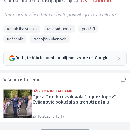
Klix.ba čitajte i u našoj aplikaciji za
iOS
ili
Android
.
Znate nešto više o temi ili želite prijaviti grešku u tekstu?
Republika Srpska
Milorad Dodik
prvačići
udžbenik
Nebojša Vukanović
Dodajte Klix.ba među omiljene izvore na Googlu
Više na istu temu
UŽIVO NA INSTAGRAMU
Djeca Dodiku uzvikivala "Lopov, lopov",
Cvijanović pokušala skrenuti pažnju
27.10.2023. u 15:17