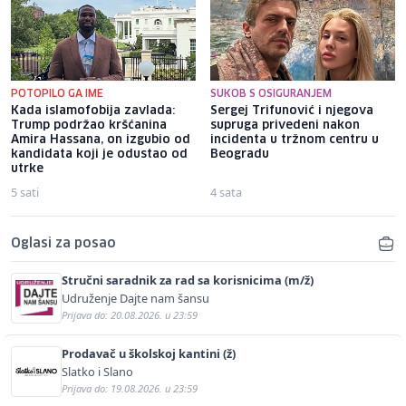
POTOPILO GA IME
SUKOB S OSIGURANJEM
Kada islamofobija zavlada:
Sergej Trifunović i njegova
Trump podržao kršćanina
supruga privedeni nakon
Amira Hassana, on izgubio od
incidenta u tržnom centru u
kandidata koji je odustao od
Beogradu
utrke
5 sati
4 sata
Oglasi za posao
Stručni saradnik za rad sa korisnicima (m/ž)
Udruženje Dajte nam šansu
Prijava do: 20.08.2026. u 23:59
Prodavač u školskoj kantini (ž)
Slatko i Slano
Prijava do: 19.08.2026. u 23:59