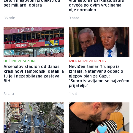
zetu i njegovom projektu od
vidi auto na parkingu; saditi
pet milijardi dolara
drveće po ovim vrućinama
nije normalno
36 min
3 sata
UOČI NOVE SEZONE
IZIGRALI POVJERENJE?
Arsenalov stadion od danas
Neviđen šamar Trumpu iz
krasi novi šampionski detalj, a
Izraela, Netanyahu odbacio
tu je i nezaobilazna zastava
njegov plan za Gazu:
BiH
"Suprotstavljamo se najvećem
prijatelju"
3 sata
1 sat