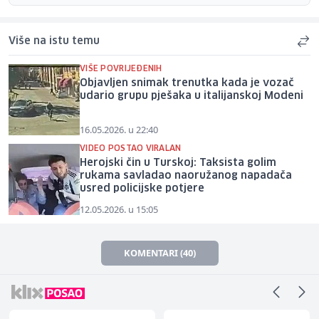
Više na istu temu
VIŠE POVRIJEĐENIH
Objavljen snimak trenutka kada je vozač
udario grupu pješaka u italijanskoj Modeni
16.05.2026. u 22:40
VIDEO POSTAO VIRALAN
Herojski čin u Turskoj: Taksista golim
rukama savladao naoružanog napadača
usred policijske potjere
12.05.2026. u 15:05
KOMENTARI (40)