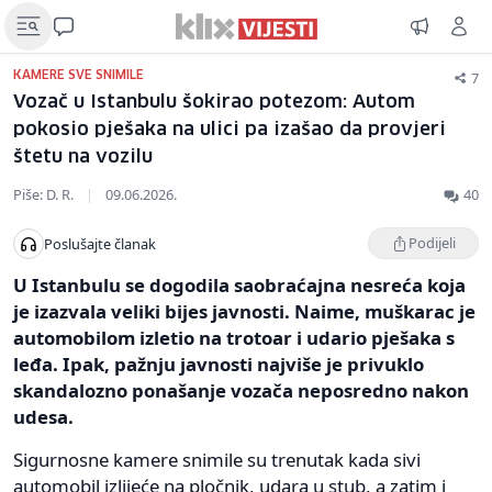
7
KAMERE SVE SNIMILE
Vozač u Istanbulu šokirao potezom: Autom
pokosio pješaka na ulici pa izašao da provjeri
štetu na vozilu
Piše: D. R.
|
09.06.2026.
40
Podijeli
Poslušajte članak
U Istanbulu se dogodila saobraćajna nesreća koja
je izazvala veliki bijes javnosti. Naime, muškarac je
automobilom izletio na trotoar i udario pješaka s
leđa. Ipak, pažnju javnosti najviše je privuklo
skandalozno ponašanje vozača neposredno nakon
udesa.
Sigurnosne kamere snimile su trenutak kada sivi
automobil izlijeće na pločnik, udara u stub, a zatim i