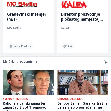
Građevinski inženjer
Direktor proizvodnje
(m/ž)
pločastog namještaja
(m/ž)
MC-Stella
Kalea
Velika Kladuša
Ilijaš
Možda vas zanima
SJENA KRIMINALA
URBANO ZELENILO
Kako je albanski gangster
Dalibor Ballian: Sarajka tražila
zagorčao život Trumpovom
da se stablo posječe jer ne