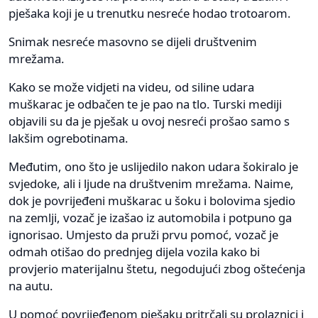
pješaka koji je u trenutku nesreće hodao trotoarom.
Snimak nesreće masovno se dijeli društvenim
mrežama.
Kako se može vidjeti na videu, od siline udara
muškarac je odbačen te je pao na tlo. Turski mediji
objavili su da je pješak u ovoj nesreći prošao samo s
lakšim ogrebotinama.
Međutim, ono što je uslijedilo nakon udara šokiralo je
svjedoke, ali i ljude na društvenim mrežama. Naime,
dok je povrijeđeni muškarac u šoku i bolovima sjedio
na zemlji, vozač je izašao iz automobila i potpuno ga
ignorisao. Umjesto da pruži prvu pomoć, vozač je
odmah otišao do prednjeg dijela vozila kako bi
provjerio materijalnu štetu, negodujući zbog oštećenja
na autu.
U pomoć povrijeđenom pješaku pritrčali su prolaznici i