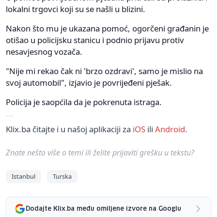
lokalni trgovci koji su se našli u blizini.
Nakon što mu je ukazana pomoć, ogorčeni građanin je
otišao u policijsku stanicu i podnio prijavu protiv
nesavjesnog vozača.
"Nije mi rekao čak ni 'brzo ozdravi', samo je mislio na
svoj automobil", izjavio je povrijeđeni pješak.
Policija je saopćila da je pokrenuta istraga.
Klix.ba čitajte i u našoj aplikaciji za
iOS
ili
Android
.
Znate nešto više o temi ili želite prijaviti grešku u tekstu?
Istanbul
Turska
Dodajte Klix.ba među omiljene izvore na Googlu