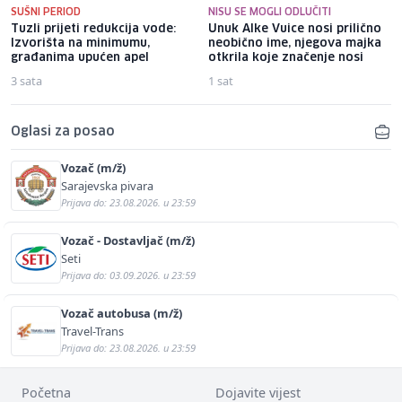
SUŠNI PERIOD
NISU SE MOGLI ODLUČITI
Tuzli prijeti redukcija vode:
Unuk Alke Vuice nosi prilično
Izvorišta na minimumu,
neobično ime, njegova majka
građanima upućen apel
otkrila koje značenje nosi
3 sata
1 sat
Oglasi za posao
Vozač (m/ž)
Sarajevska pivara
Prijava do: 23.08.2026. u 23:59
Vozač - Dostavljač (m/ž)
Seti
Prijava do: 03.09.2026. u 23:59
Vozač autobusa (m/ž)
Travel-Trans
Prijava do: 23.08.2026. u 23:59
Početna
Dojavite vijest