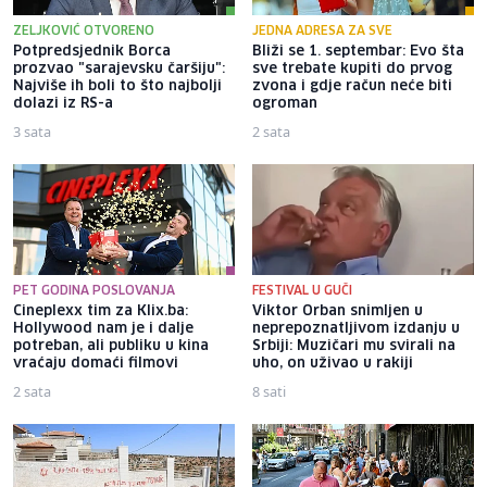
ZELJKOVIĆ OTVORENO
JEDNA ADRESA ZA SVE
Potpredsjednik Borca
Bliži se 1. septembar: Evo šta
prozvao "sarajevsku čaršiju":
sve trebate kupiti do prvog
Najviše ih boli to što najbolji
zvona i gdje račun neće biti
dolazi iz RS-a
ogroman
3 sata
2 sata
PET GODINA POSLOVANJA
FESTIVAL U GUČI
Cineplexx tim za Klix.ba:
Viktor Orban snimljen u
Hollywood nam je i dalje
neprepoznatljivom izdanju u
potreban, ali publiku u kina
Srbiji: Muzičari mu svirali na
vraćaju domaći filmovi
uho, on uživao u rakiji
2 sata
8 sati