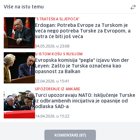
Više na istu temu
"STRATEŠKA SLJEPOĆA"
Erdogan: Potreba Evrope za Turskom je
veća nego potreba Turske za Evropom, a
sutra će biti još veća
04.05.2026. u 23:08
U ISTOM KOŠU S RUSIJOM
Evropska komisija "pegla" izjavu Von der
Leyen: Zašto je Turska označena kao
opasnost za Balkan
22.04.2026. u 15:41
UPOZORENJE IZ ANKARE
Turci upozoravaju NATO: Isključenje Turske
iz odbrambenih inicijativa je opasnije od
odlaska SAD-a
14.04.2026. u 15:22
KOMENTARI (87)