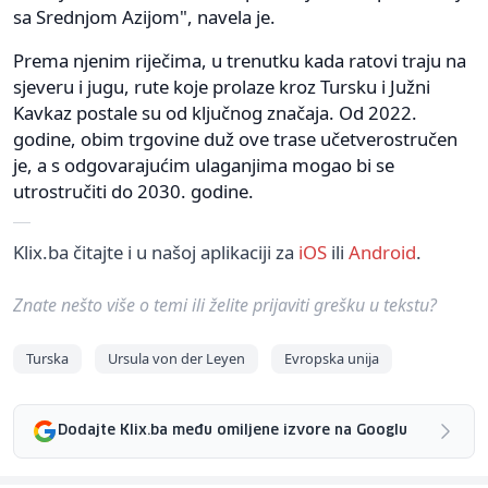
sa Srednjom Azijom", navela je.
Prema njenim riječima, u trenutku kada ratovi traju na
sjeveru i jugu, rute koje prolaze kroz Tursku i Južni
Kavkaz postale su od ključnog značaja. Od 2022.
godine, obim trgovine duž ove trase učetverostručen
je, a s odgovarajućim ulaganjima mogao bi se
utrostručiti do 2030. godine.
Klix.ba čitajte i u našoj aplikaciji za
iOS
ili
Android
.
Znate nešto više o temi ili želite prijaviti grešku u tekstu?
Turska
Ursula von der Leyen
Evropska unija
Dodajte Klix.ba među omiljene izvore na Googlu