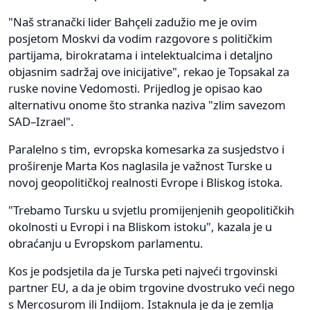
"Naš stranački lider Bahçeli zadužio me je ovim
posjetom Moskvi da vodim razgovore s političkim
partijama, birokratama i intelektualcima i detaljno
objasnim sadržaj ove inicijative", rekao je Topsakal za
ruske novine Vedomosti. Prijedlog je opisao kao
alternativu onome što stranka naziva "zlim savezom
SAD–Izrael".
Paralelno s tim, evropska komesarka za susjedstvo i
proširenje Marta Kos naglasila je važnost Turske u
novoj geopolitičkoj realnosti Evrope i Bliskog istoka.
"Trebamo Tursku u svjetlu promijenjenih geopolitičkih
okolnosti u Evropi i na Bliskom istoku", kazala je u
obraćanju u Evropskom parlamentu.
Kos je podsjetila da je Turska peti najveći trgovinski
partner EU, a da je obim trgovine dvostruko veći nego
s Mercosurom ili Indijom. Istaknula je da je zemlja