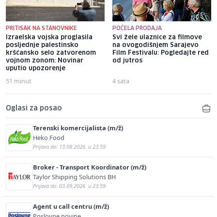
PRITISAK NA STANOVNIKE
POČELA PRODAJA
Izraelska vojska proglasila
Svi žele ulaznice za filmove
posljednje palestinsko
na ovogodišnjem Sarajevo
kršćansko selo zatvorenom
Film Festivalu: Pogledajte red
vojnom zonom: Novinar
od jutros
uputio upozorenje
51 minut
4 sata
Oglasi za posao
Terenski komercijalista (m/ž)
Heko Food
Prijava do: 13.08.2026. u 23:59
Broker - Transport Koordinator (m/ž)
Taylor Shipping Solutions BH
Prijava do: 03.09.2026. u 23:59
Agent u call centru (m/ž)
Poslovne novine