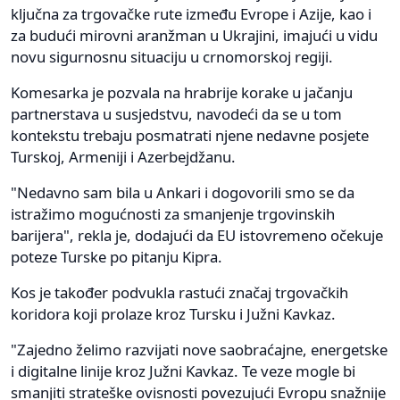
ključna za trgovačke rute između Evrope i Azije, kao i
za budući mirovni aranžman u Ukrajini, imajući u vidu
novu sigurnosnu situaciju u crnomorskoj regiji.
Komesarka je pozvala na hrabrije korake u jačanju
partnerstava u susjedstvu, navodeći da se u tom
kontekstu trebaju posmatrati njene nedavne posjete
Turskoj, Armeniji i Azerbejdžanu.
"Nedavno sam bila u Ankari i dogovorili smo se da
istražimo mogućnosti za smanjenje trgovinskih
barijera", rekla je, dodajući da EU istovremeno očekuje
poteze Turske po pitanju Kipra.
Kos je također podvukla rastući značaj trgovačkih
koridora koji prolaze kroz Tursku i Južni Kavkaz.
"Zajedno želimo razvijati nove saobraćajne, energetske
i digitalne linije kroz Južni Kavkaz. Te veze mogle bi
smanjiti strateške ovisnosti povezujući Evropu snažnije