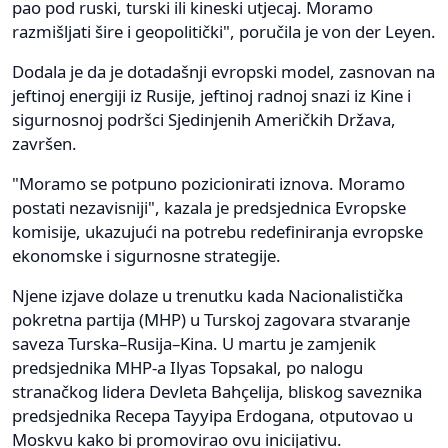
pao pod ruski, turski ili kineski utjecaj. Moramo
razmišljati šire i geopolitički", poručila je von der Leyen.
Dodala je da je dotadašnji evropski model, zasnovan na
jeftinoj energiji iz Rusije, jeftinoj radnoj snazi iz Kine i
sigurnosnoj podršci Sjedinjenih Američkih Država,
završen.
"Moramo se potpuno pozicionirati iznova. Moramo
postati nezavisniji", kazala je predsjednica Evropske
komisije, ukazujući na potrebu redefiniranja evropske
ekonomske i sigurnosne strategije.
Njene izjave dolaze u trenutku kada Nacionalistička
pokretna partija (MHP) u Turskoj zagovara stvaranje
saveza Turska–Rusija–Kina. U martu je zamjenik
predsjednika MHP-a Ilyas Topsakal, po nalogu
stranačkog lidera Devleta Bahçelija, bliskog saveznika
predsjednika Recepa Tayyipa Erdogana, otputovao u
Moskvu kako bi promovirao ovu inicijativu.