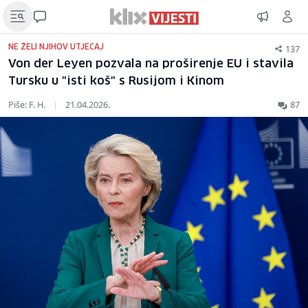
137
NE ŽELI NJIHOV UTJECAJ
Von der Leyen pozvala na proširenje EU i stavila
Tursku u "isti koš" s Rusijom i Kinom
Piše: F. H.
|
21.04.2026.
87