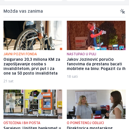
Možda vas zanima
JAVNI POZIVI FONDA
NASTUPAO U PULI
Osigurano 20,3 miliona KM za
Jakov Jozinović poručio
zapošljavanje osoba s
fanovima da prestanu bacati
invaliditetom, prvi put i za
mobitele na binu: Pogazit ću ih
one sa 50 posto invaliditeta
18 sati
21 sat
OŠTEĆENA I BH POŠTA
O PONIŠTENOJ ODLUCI
Sarajevo: Uništen bankomat u
Direktorica mostarskog