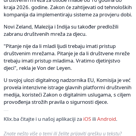
kraja 2026. godine. Zakon će zahtijevati od tehnoloških
kompanija da implementiraju sisteme za provjeru dobi.
Novi Zeland, Malezija i Indija su također predložili
zabranu društvenih mreža za djecu.
"Pitanje nije da li mladi ljudi trebaju imati pristup
društvenim mrežama. Pitanje je da li društvene mreže
trebaju imati pristup mladima. Vratimo djetinjstvo
djeci", rekla je Von der Leyen.
U svojoj ulozi digitalnog nadzornika EU, Komisija je već
provela intenzivne istrage glavnih platformi društvenih
medija, koristeći Zakon o digitalnim uslugama, s ciljem
provođenja strožih pravila o sigurnosti djece.
Klix.ba čitajte i u našoj aplikaciji za
iOS
ili
Android
.
Znate nešto više o temi ili želite prijaviti grešku u tekstu?