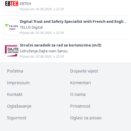
EBTEH
Prijava do: 06.08.2026. u 23:59
Digital Trust and Safety Specialist with French and English
(m/f)
TELUS Digital
Prijava do: 05.09.2026. u 23:59
Stručni saradnik za rad sa korisnicima (m/ž)
Udruženje Dajte nam šansu
Prijava do: 20.08.2026. u 23:59
Početna
Dojavite vijest
Impressum
Komentari
Kontakt
O nama
Oglašavanje
Privatnost
Sigurnost
Oglasi za posao