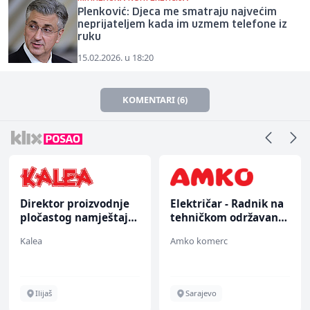
Plenković: Djeca me smatraju najvećim
neprijateljem kada im uzmem telefone iz
ruku
15.02.2026. u 18:20
KOMENTARI (6)
Direktor proizvodnje
Električar - Radnik na
pločastog namještaja
tehničkom održavanju
(m/ž)
(m/ž)
Kalea
Amko komerc
Ilijaš
Sarajevo