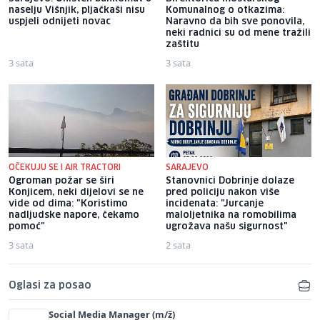
naselju Višnjik, pljačkaši nisu
Komunalnog o otkazima:
uspjeli odnijeti novac
Naravno da bih sve ponovila,
neki radnici su od mene tražili
zaštitu
3 sata
3 sata
OČEKUJU SE I AIR TRACTORI
SARAJEVO
Ogroman požar se širi
Stanovnici Dobrinje dolaze
Konjicem, neki dijelovi se ne
pred policiju nakon više
vide od dima: "Koristimo
incidenata: "Jurcanje
nadljudske napore, čekamo
maloljetnika na romobilima
pomoć"
ugrožava našu sigurnost"
3 sata
2 sata
Oglasi za posao
Social Media Manager (m/ž)