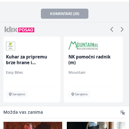
KOMENTARI (29)
NK pomoćni radnik
Multimedijalni
(m)
marketing kreator (m/
ž)
Mountain
Kalea
Sarajevo
Ilijaš
Možda vas zanima