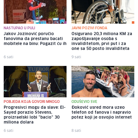
NASTUPAO U PULI
JAVNI POZIVI FONDA
Jakov Jozinović poručio
Osigurano 20,3 miliona KM za
fanovima da prestanu bacati
zapošljavanje osoba s
mobitele na binu: Pogazit ću ih
invaliditetom, prvi put i za
one sa 50 posto invaliditeta
6 sati
9 sati
POBJEDA KOJA GOVORI MNOGO
ODUŠEVIO SVE
Progresivci mogu da slave: El-
Đoković usred mora uzeo
Sayed porazio Stevens,
telefon od fanova i napravio
proizraelski lobi "bacio" 30
potez koji je osvojio internet
miliona dolara
6 sati
8 sati