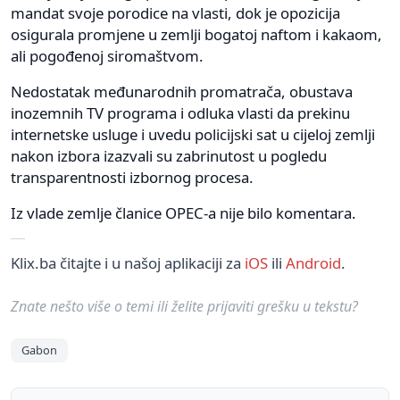
mandat svoje porodice na vlasti, dok je opozicija
osigurala promjene u zemlji bogatoj naftom i kakaom,
ali pogođenoj siromaštvom.
Nedostatak međunarodnih promatrača, obustava
inozemnih TV programa i odluka vlasti da prekinu
internetske usluge i uvedu policijski sat u cijeloj zemlji
nakon izbora izazvali su zabrinutost u pogledu
transparentnosti izbornog procesa.
Iz vlade zemlje članice OPEC-a nije bilo komentara.
Klix.ba čitajte i u našoj aplikaciji za
iOS
ili
Android
.
Znate nešto više o temi ili želite prijaviti grešku u tekstu?
Gabon