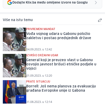
Dodajte Klix.ba među omiljene izvore na Googlu
Više na istu temu
PRIVREMENI MANDAT
Vođa vojnog udara u Gabonu položio
zakletvu i postao predsjednik države
04.09.2023. u 12:42
IZVRŠIO DRŽAVNI UDAR
General koji je preuzeo vlast u Gabonu
osvojio javnost brišući etničke podjele u
vojsci
01.09.2023. u 12:20
PRATE SITUACIJU
Borrell: Još nema planova za evakuaciju
građana Evropske unije iz Gabona
31.08.2023. u 12:14