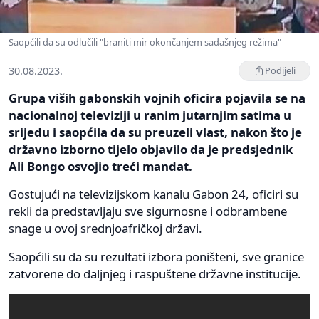
Saopćili da su odlučili "braniti mir okončanjem sadašnjeg režima"
30.08.2023.
Podijeli
Grupa viših gabonskih vojnih oficira pojavila se na
nacionalnoj televiziji u ranim jutarnjim satima u
srijedu i saopćila da su preuzeli vlast, nakon što je
državno izborno tijelo objavilo da je predsjednik
Ali Bongo osvojio treći mandat.
Gostujući na televizijskom kanalu Gabon 24, oficiri su
rekli da predstavljaju sve sigurnosne i odbrambene
snage u ovoj srednjoafričkoj državi.
Saopćili su da su rezultati izbora poništeni, sve granice
zatvorene do daljnjeg i raspuštene državne institucije.