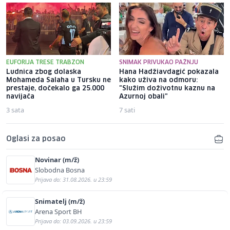
EUFORIJA TRESE TRABZON
SNIMAK PRIVUKAO PAŽNJU
Ludnica zbog dolaska
Hana Hadžiavdagić pokazala
Mohameda Salaha u Tursku ne
kako uživa na odmoru:
prestaje, dočekalo ga 25.000
"Služim doživotnu kaznu na
navijača
Azurnoj obali"
3 sata
7 sati
Oglasi za posao
Novinar (m/ž)
Slobodna Bosna
Prijava do: 31.08.2026. u 23:59
Snimatelj (m/ž)
Arena Sport BH
Prijava do: 03.09.2026. u 23:59