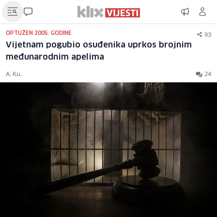
93
OPTUŽEN 2005. GODINE
Vijetnam pogubio osuđenika uprkos brojnim
međunarodnim apelima
A. Ku.
24