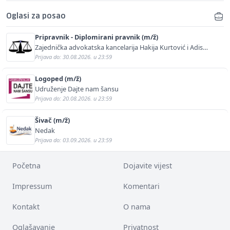
Oglasi za posao
Pripravnik - Diplomirani pravnik (m/ž)
Zajednička advokatska kancelarija Hakija Kurtović i Adis
Kurtović
Prijava do: 30.08.2026. u 23:59
Logoped (m/ž)
Udruženje Dajte nam šansu
Prijava do: 20.08.2026. u 23:59
Šivač (m/ž)
Nedak
Prijava do: 03.09.2026. u 23:59
Početna
Dojavite vijest
Impressum
Komentari
Kontakt
O nama
Oglašavanje
Privatnost