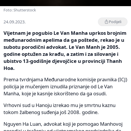
Foto: Shutterstock
24.09.2023.
Podijeli
Vijetnam je pogubio Le Van Manha uprkos brojnim
međunarodnim apelima da ga poštede, rekao je u
subotu porodični advokat. Le Van Manh je 2005.
godine optužen za krađu, a zatim i za silovanje i
ubistvo 13-godišnje djevojčice u provinciji Thanh
Hoa.
Prema tvrdnjama Međunarodne komisije pravnika (ICJ)
policija je mučenjem iznudila priznanje od Le Van
Manha, koje je kasnije iskorišteno da ga osudi.
Vrhovni sud u Hanoju izrekao mu je smrtnu kaznu
tokom žalbenog suđenja još 2008. godine.
Nguyen Ha Luan, advokat koji je pomogao Manhovoj
porodici u traženju od vijetnamskog predsjednika da