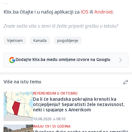
Klix.ba čitajte i u našoj aplikaciji za
iOS
ili
Android
.
Znate nešto više o temi ili želite prijaviti grešku u tekstu?
Vijetnam
Kanada
pogubljenje
Dodajte Klix.ba među omiljene izvore na Googlu
Više na istu temu
REFERENDUM U OKTOBRU
Da li će kanadska pokrajina krenuti ka
otcjepljenju? Separatisti žele nezavisnost,
neki i spajanje s Amerikom
10.08.2026. u 08:10
IMAJU 19 I 15 GODINA