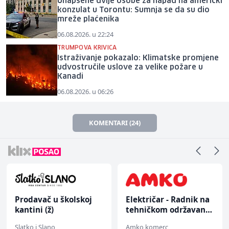
Uhapšene dvije osobe za napad na američki
konzulat u Torontu: Sumnja se da su dio
mreže plaćenika
06.08.2026. u 22:24
TRUMPOVA KRIVICA
Istraživanje pokazalo: Klimatske promjene
udvostručile uslove za velike požare u
Kanadi
06.08.2026. u 06:26
KOMENTARI (24)
Prodavač u školskoj
Električar - Radnik na
kantini (ž)
tehničkom održavanju
(m/ž)
Slatko i Slano
Amko komerc