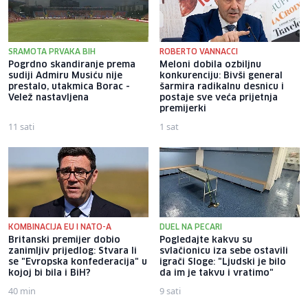
SRAMOTA PRVAKA BIH
ROBERTO VANNACCI
Pogrdno skandiranje prema
Meloni dobila ozbiljnu
sudiji Admiru Musiću nije
konkurenciju: Bivši general
prestalo, utakmica Borac -
šarmira radikalnu desnicu i
Velež nastavljena
postaje sve veća prijetnja
premijerki
11 sati
1 sat
KOMBINACIJA EU I NATO-A
DUEL NA PECARI
Britanski premijer dobio
Pogledajte kakvu su
zanimljiv prijedlog: Stvara li
svlačionicu iza sebe ostavili
se "Evropska konfederacija" u
igrači Sloge: "Ljudski je bilo
kojoj bi bila i BiH?
da im je takvu i vratimo"
40 min
9 sati