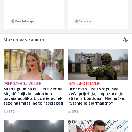
Više lokacija
Sarajevo
Možda vas zanima
PREPOZNATLJIVO LICE
OZBILJNO PITANJE
Mlada glumica iz Tuzle Zerina
Dronovi su za Evropu sve
Mujkić šaljivim snimcima
veća prijetnja, a upozorenje
osvaja publiku: Ljude je uvijek
stiže iz Londona i Njemačke:
teže nasmijati nego rasplakati
"Stanje je alarmantno"
10 sati
2 sata