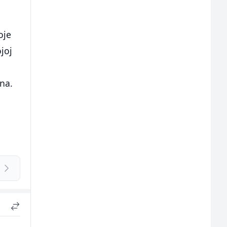
oje
joj
ana.