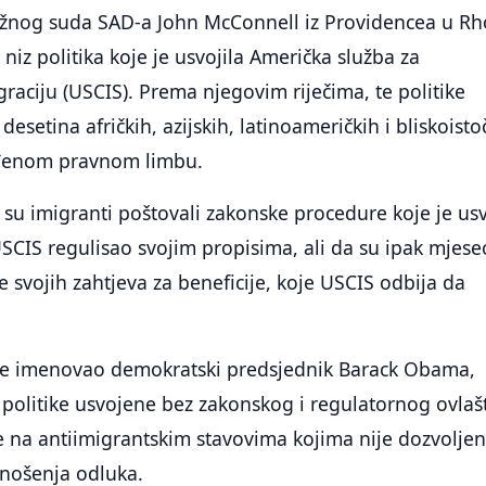
užnog suda SAD-a John McConnell iz Providencea u R
 niz politika koje je usvojila Američka služba za
graciju (USCIS). Prema njegovim riječima, te politike
 desetina afričkih, azijskih, latinoameričkih i bliskoist
đenom pravnom limbu.
 su imigranti poštovali zakonske procedure koje je us
USCIS regulisao svojim propisima, ali da su ipak mjes
e svojih zahtjeva za beneficije, koje USCIS odbija da
je imenovao demokratski predsjednik Barack Obama,
 politike usvojene bez zakonskog i regulatornog ovlaš
e na antiimigrantskim stavovima kojima nije dozvolje
onošenja odluka.