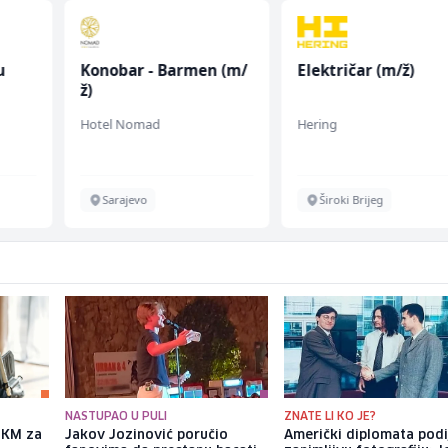
u
Konobar - Barmen (m/
Električar (m/ž)
ž)
 (m/
Hotel Nomad
Hering
Sarajevo
Široki Brijeg
NASTUPAO U PULI
ZNATE LI KO JE?
a KM za
Jakov Jozinović poručio
Američki diplomata podi