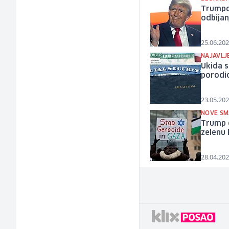
Trumpo
odbijan
25.06.202
NAJAVLJ
Ukida s
porodic
23.05.202
NOVE SM
Trump d
zelenu 
28.04.202