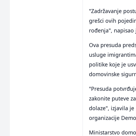
"Zadržavanje postu
grešci ovih pojedin
rođenja", napisao j
Ova presuda predst
usluge imigrantima
politike koje je us
domovinske sigurn
"Presuda potvrđuje
zakonite puteve za
dolaze", izjavila 
organizacije Democ
Ministarstvo domo