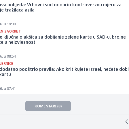
va pobjeda: Vrhovni sud odobrio kontroverznu mjeru za
je tražilaca azila
6. u 19:30
EN ZAOKRET
e ključna olakšica za dobijanje zelene karte u SAD-u, brojne
e u neizvjesnosti
6. u 08:54
JERNICE
odatno pooštrio pravila: Ako kritikujete Izrael, nećete dobi
kartu
6. u 07:41
KOMENTARI (8)