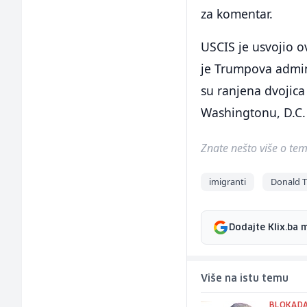
za komentar.
USCIS je usvojio o
je Trumpova admin
su ranjena dvojica
Washingtonu, D.C. 
Znate nešto više o temi 
imigranti
Donald 
Dodajte Klix.ba 
Više na istu temu
BLOKADA