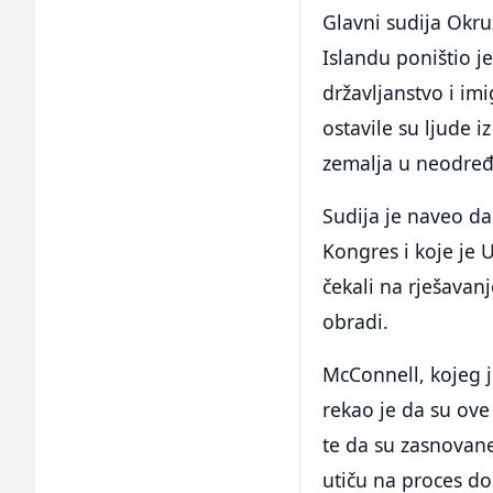
Glavni sudija Okr
Islandu poništio je
državljanstvo i imi
ostavile su ljude iz
zemalja u neodre
Sudija je naveo da
Kongres i koje je 
čekali na rješavanj
obradi.
McConnell, kojeg 
rekao je da su ove
te da su zasnovan
utiču na proces d