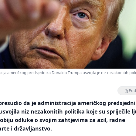
cija američkog predsjednika Donalda Trumpa usvojila je niz nezakonitih poli
Podi
 presudio da je administracija američkog predsjedn
vojila niz nezakonitih politika koje su spriječile l
dobiju odluke o svojim zahtjevima za azil, radne
rte i državljanstvo.