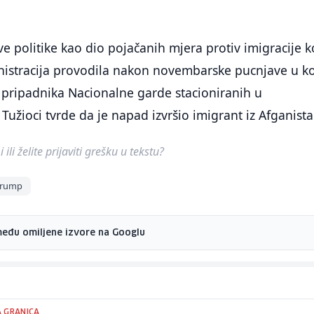
ve politike kao dio pojačanih mjera protiv imigracije k
istracija provodila nakon novembarske pucnjave u ko
 pripadnika Nacionalne garde stacioniranih u
Tužioci tvrde da je napad izvršio imigrant iz Afganist
ili želite prijaviti grešku u tekstu?
Trump
među omiljene izvore na Googlu
 GRANICA