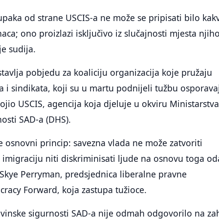
paka od strane USCIS-a ne može se pripisati bilo kak
aca; ono proizlazi isključivo iz slučajnosti mjesta nji
e sudija.
avlja pobjedu za koaliciju organizacija koje pružaju
 i sindikata, koji su u martu podnijeli tužbu osporava
vojio USCIS, agencija koja djeluje u okviru Ministarstv
osti SAD-a (DHS).
 osnovni princip: savezna vlada ne može zatvoriti
 imigraciju niti diskriminisati ljude na osnovu toga od
je Skye Perryman, predsjednica liberalne pravne
racy Forward, koja zastupa tužioce.
vinske sigurnosti SAD-a nije odmah odgovorilo na za