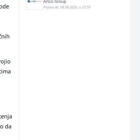
Artco Group
hode
Prijava do: 09.08.2026. u 23:59
očnih
vojio
ecima
tenja
no da