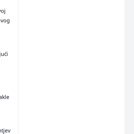
voj
hovog
jući
a
akle
htjev