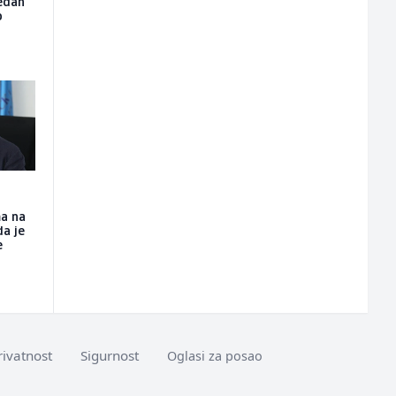
Jedan
o
U
ma na
a je
e
rivatnost
Sigurnost
Oglasi za posao