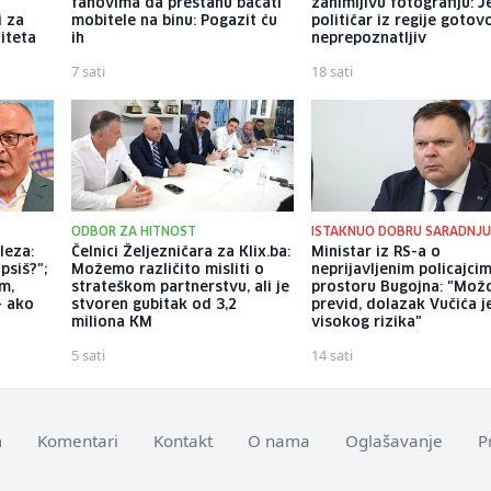
fanovima da prestanu bacati
zanimljivu fotografiju: 
i za
mobitele na binu: Pogazit ću
političar iz regije gotov
iteta
ih
neprepoznatljiv
7 sati
18 sati
U
ODBOR ZA HITNOST
ISTAKNUO DOBRU SARADNJ
leza:
Čelnici Željezničara za Klix.ba:
Ministar iz RS-a o
psiš?";
Možemo različito misliti o
neprijavljenim policajci
m,
strateškom partnerstvu, ali je
prostoru Bugojna: "Možd
- ako
stvoren gubitak od 3,2
previd, dolazak Vučića j
miliona KM
visokog rizika"
5 sati
14 sati
m
Komentari
Kontakt
O nama
Oglašavanje
P