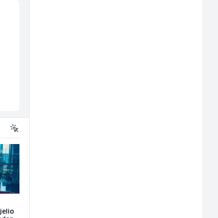
Električar (m)
Hostesa (ž)
Mountain
Bosnian House Restaurant
Sarajevo
Inostranstvo
jelio