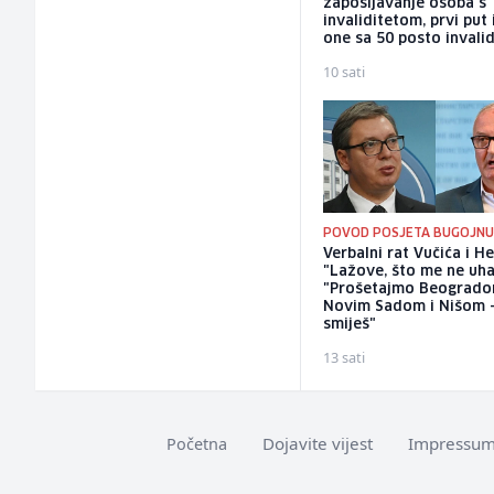
zapošljavanje osoba s
invaliditetom, prvi put 
one sa 50 posto invalid
10 sati
POVOD POSJETA BUGOJN
Verbalni rat Vučića i He
"Lažove, što me ne uha
"Prošetajmo Beogrado
Novim Sadom i Nišom 
smiješ"
13 sati
Dojavite vijest
Impressu
Početna