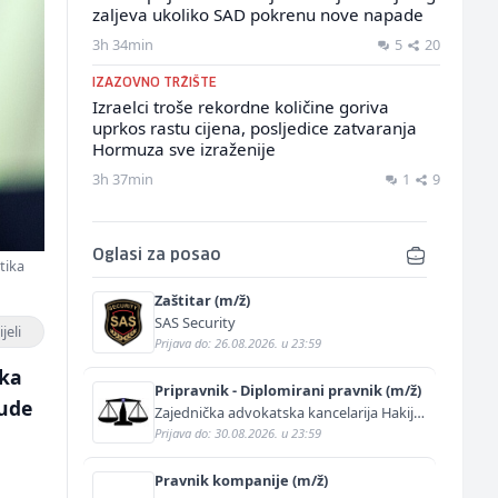
zaljeva ukoliko SAD pokrenu nove napade
3h 34min
5
20
IZAZOVNO TRŽIŠTE
Izraelci troše rekordne količine goriva
uprkos rastu cijena, posljedice zatvaranja
Hormuza sve izraženije
3h 37min
1
9
Oglasi za posao
tika
Zaštitar (m/ž)
SAS Security
jeli
Prijava do: 26.08.2026. u 23:59
ika
Pripravnik - Diplomirani pravnik (m/ž)
jude
Zajednička advokatska kancelarija Hakija
Kurtović i Adis Kurtović
Prijava do: 30.08.2026. u 23:59
Pravnik kompanije (m/ž)