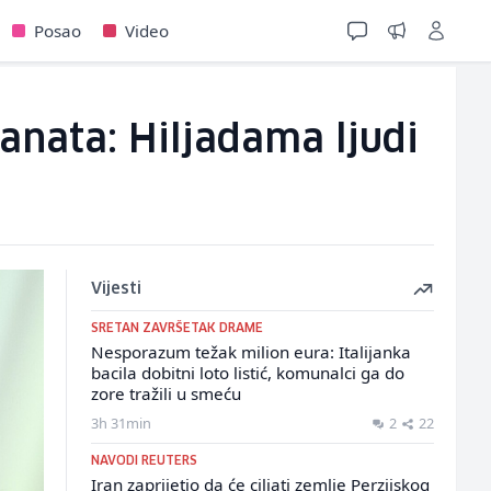
Posao
Video
anata: Hiljadama ljudi
Vijesti
SRETAN ZAVRŠETAK DRAME
Nesporazum težak milion eura: Italijanka
bacila dobitni loto listić, komunalci ga do
zore tražili u smeću
3h 31min
2
22
NAVODI REUTERS
Iran zaprijetio da će ciljati zemlje Perzijskog