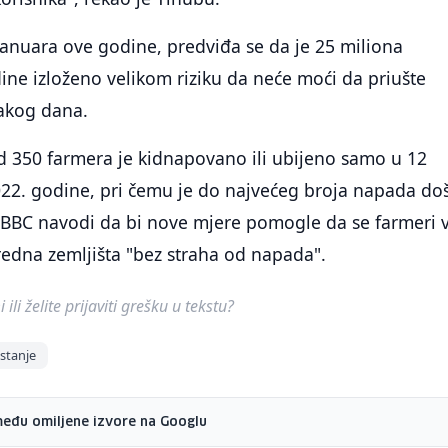
 januara ove godine, predviđa se da je 25 miliona
ine izloženo velikom riziku da neće moći da priušte
akog dana.
d 350 farmera je kidnapovano ili ubijeno samo u 12
022. godine, pri čemu je do najvećeg broja napada do
. BBC navodi da bi nove mjere pomogle da se farmeri 
redna zemljišta "bez straha od napada".
ili želite prijaviti grešku u tekstu?
stanje
među omiljene izvore na Googlu