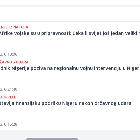
NJE IZ NATO-A
Afrike vojske su u pripravnosti: Čeka li svijet još jedan veliki 
3. u 13:06
ŽAVNOG UDARA
dnik Nigerije poziva na regionalnu vojnu intervenciju u Niger
3. u 21:40
 BORRELL
tavlja finansijsku podršku Nigeru nakon državnog udara
3. u 15:28