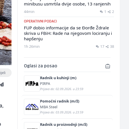
minibusu usmrtila dvije osobe, 13 ranjenih
44min
1
2
OPERATIVNI PODACI
FUP dobio informacije da se Đorđe Ždrale
skriva u FBiH: Rade na njegovom lociranju i
hapšenju
1h 26min
17
38
Oglasi za posao
jeli
Radnik u kuhinji (m)
PIRPA
ed
Prijava do: 02.09.2026. u 23:59
Pomoćni radnik (m/ž)
a,
MBA Steel
Prijava do: 03.09.2026. u 23:59
o
Radnik u proizvodnji (m/ž)