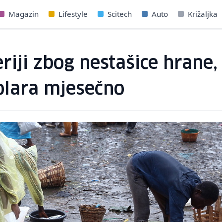
Magazin
Lifestyle
Scitech
Auto
Križaljka
riji zbog nestašice hran
olara mjesečno