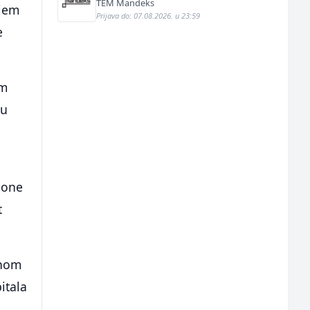
TEM Mandeks
njem
Prijava do: 07.08.2026. u 23:59
e
im
 u
 one
t
lnom
itala