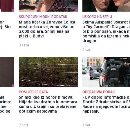
SKUPOCJEN MODNI DODATAK
USKORO NA SFF-U
kon
Mlađa kćerka Zdravka Čolića
Selma Alispahić ususret 
j: Bio
nosi torbicu vrijednu više od
o "Ay Carmeli": Dragan J
3.000 dolara: Snimljena na
bi bio ponosan; nikada 
plaži u Budvi
pomislila da igram s ne
drugim
3 sata
2 sata
POSLJEDICE RATA
OPERATIVNI PODACI
aja
Snimci kao iz horor filmova:
FUP dobio informacije d
mcima:
Hiljade kvadratnih kilometara
Đorđe Ždrale skriva u F
a me
šuma u Ukrajini su prekrivene
Rade na njegovom locira
god se
optičkim kablovima
hapšenju
7 sati
1 sat