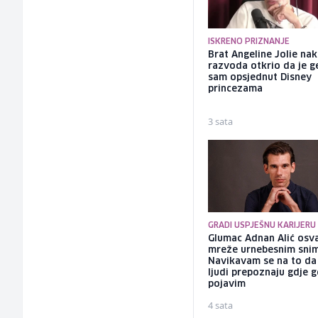
ISKRENO PRIZNANJE
Brat Angeline Jolie na
razvoda otkrio da je ge
sam opsjednut Disney
princezama
3 sata
GRADI USPJEŠNU KARIJERU
Glumac Adnan Alić osv
mreže urnebesnim sni
Navikavam se na to d
ljudi prepoznaju gdje 
pojavim
4 sata