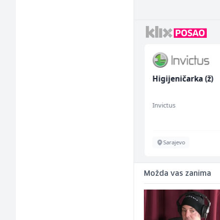
ije i
Električar (m/ž)
Higijeničarka (ž)
)
Hering
Invictus
Široki Brijeg
Sarajevo
Možda vas zanima