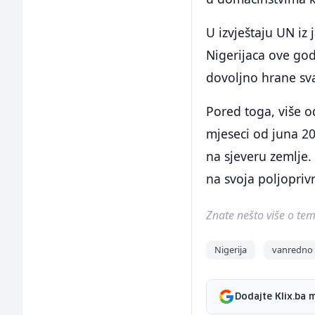
U izvještaju UN iz
Nigerijaca ove god
dovoljno hrane sv
Pored toga, više o
mjeseci od juna 2
na sjeveru zemlje
na svoja poljopriv
Znate nešto više o temi 
Nigerija
vanredno 
Dodajte Klix.ba 