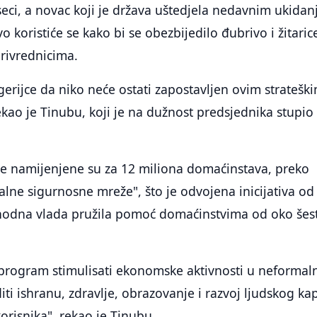
eci, a novac koji je država uštedjela nedavnim ukida
o koristiće se kako bi se obezbijedilo đubrivo i žitaric
rivrednicima.
erijce da niko neće ostati zapostavljen ovim stratešk
ekao je Tinubu, koji je na dužnost predsjednika stupio
je namijenjene su za 12 miliona domaćinstava, preko
ne sigurnosne mreže", što je odvojena inicijativa od
thodna vlada pružila pomoć domaćinstvima od oko šes
 program stimulisati ekonomske aktivnosti u neforma
iti ishranu, zdravlje, obrazovanje i razvoj ljudskog kap
risnika", rekao je Tinubu.