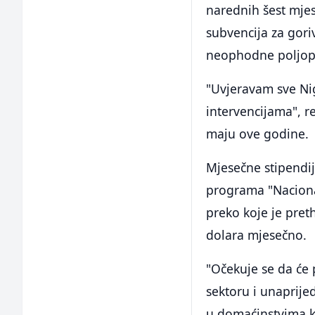
narednih šest mjes
subvencija za goriv
neophodne poljop
"Uvjeravam sve Nig
intervencijama", r
maju ove godine.
Mjesečne stipendi
programa "Nacional
preko koje je pre
dolara mjesečno.
"Očekuje se da će
sektoru i unaprijed
u domaćinstvima ko