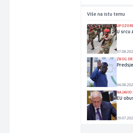
Više na istu temu
UPOZORE
U srcu 
07.08.202
ZBOG DR
Predsje
04.08.202
NAJAVIO
EU obus
29.07.202