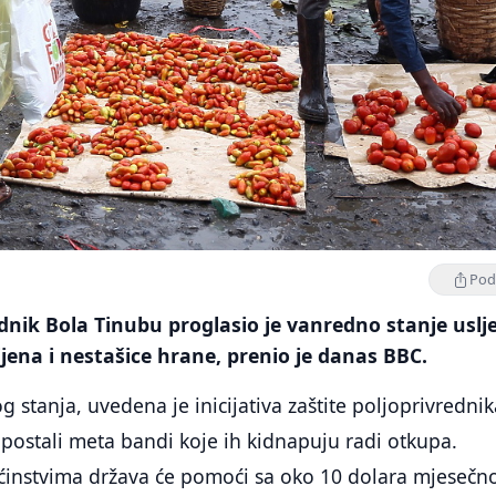
Podi
ednik Bola Tinubu proglasio je vanredno stanje uslj
ijena i nestašice hrane, prenio je danas BBC.
 stanja, uvedena je inicijativa zaštite poljoprivrednik
postali meta bandi koje ih kidnapuju radi otkupa.
nstvima država će pomoći sa oko 10 dolara mjesečn