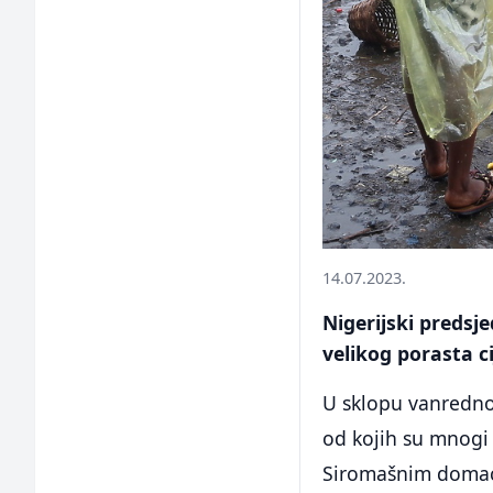
14.07.2023.
Nigerijski predsj
velikog porasta c
U sklopu vanrednog
od kojih su mnogi 
Siromašnim domaći