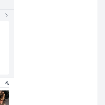
Direktor proizvodnje
Monter centralnog
pločastog namještaja
grijanja (m)
m/
(m/ž)
Kalea
Mountain
Ilijaš
Sarajevo