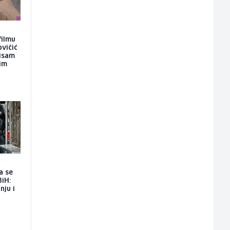
filmu
ovičić
nisam
kim
a se
BiH:
nju i