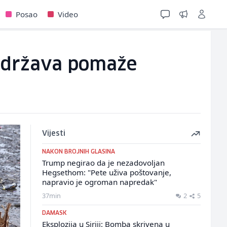
Posao
Video
e, država pomaže
Vijesti
NAKON BROJNIH GLASINA
Trump negirao da je nezadovoljan
Hegsethom: "Pete uživa poštovanje,
napravio je ogroman napredak"
37min
2
5
DAMASK
Eksplozija u Siriji: Bomba skrivena u