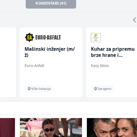
KOMENTARI (41)
Mašinski inženjer (m/
Kuhar za pripremu
ž)
brze hrane i
jednostavnih jela (
Euro-Asfalt
Easy Bites
ž)
Više lokacija
Sarajevo