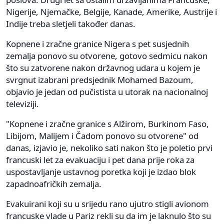
Nigerije, Njemačke, Belgije, Kanade, Amerike, Austrije i
Indije treba sletjeli također danas.
Kopnene i zračne granice Nigera s pet susjednih
zemalja ponovo su otvorene, gotovo sedmicu nakon
što su zatvorene nakon državnog udara u kojem je
svrgnut izabrani predsjednik Mohamed Bazoum,
objavio je jedan od pučistista u utorak na nacionalnoj
televiziji.
"Kopnene i zračne granice s Alžirom, Burkinom Faso,
Libijom, Malijem i Čadom ponovo su otvorene" od
danas, izjavio je, nekoliko sati nakon što je poletio prvi
francuski let za evakuaciju i pet dana prije roka za
uspostavljanje ustavnog poretka koji je izdao blok
zapadnoafričkih zemalja.
Evakuirani koji su u srijedu rano ujutro stigli avionom
francuske vlade u Pariz rekli su da im je laknulo što su