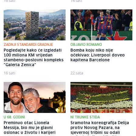
16 sati
14 sati
ZADNJI STANDARDI GRADNJE
OBJAVIO ROMANO
Pogledajte kako će izgledati
Bomba koju niko nije
100 miliona KM vrijedan
očekivao: Liverpool doveo
stambeno-poslovni kompleks
kapitena Barcelone
"Galeria Zenica"
16 sati
22 sata
U 68. GODINI
NI TRUNKE STIDA
Preminuo otac Lionela
Sramotna koreografija Delija
Messija, bio mu je glavni
protiv Novog Pazara, na
oslonac u životu i karijeri
sjevernoj tribini su odali