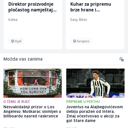
Direktor proizvodnje
Kuhar za pripremu
pločastog namještaja
brze hrane i
(m/ž)
jednostavnih jela (m/
Kalea
Easy Bites
ž)
Ilijaš
Sarajevo
Možda vas zanima
O ČEMU JE RIJEČ
PRIPREME U PERTHU
Nesvakidašnji prizor u Los
Juventus na Alajbegovićevom
Angelesu: Muškarac snimljen u
debiju poražen od Intera,
billboardu nasred raskrsnice
Zmaj učestvovao u akciji za
gol Stare dame