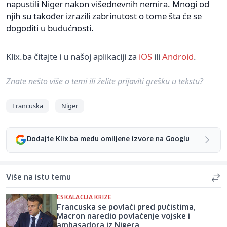
napustili Niger nakon višednevnih nemira. Mnogi od
njih su također izrazili zabrinutost o tome šta će se
dogoditi u budućnosti.
Klix.ba čitajte i u našoj aplikaciji za
iOS
ili
Android
.
Znate nešto više o temi ili želite prijaviti grešku u tekstu?
Francuska
Niger
Dodajte Klix.ba među omiljene izvore na Googlu
Više na istu temu
ESKALACIJA KRIZE
Francuska se povlači pred pučistima,
Macron naredio povlačenje vojske i
ambasadora iz Nigera