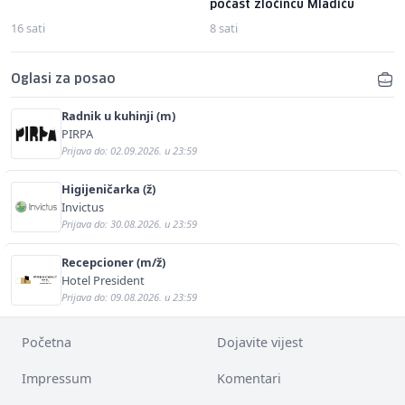
počast zločincu Mladiću
16 sati
8 sati
Oglasi za posao
Radnik u kuhinji (m)
PIRPA
Prijava do: 02.09.2026. u 23:59
Higijeničarka (ž)
Invictus
Prijava do: 30.08.2026. u 23:59
Recepcioner (m/ž)
Hotel President
Prijava do: 09.08.2026. u 23:59
Početna
Dojavite vijest
Impressum
Komentari