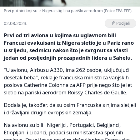
Prvi putnici koji su iz Nigera stigli na pariški aerodrom (Foto: EPA-EFE)
02.08.2023.
Podijeli
Prvi od tri aviona u kojima su uglavnom bili
Francuzi evakuisani iz Nigera sletio je u Pariz rano
u srijedu, sedmicu nakon što je svrgnut sa vlasti
jedan od posljednjih prozapadnih lidera u Sahelu.
"U avionu, Airbusu A330, ima 262 osobe, uključujući
desetak beba", rekla je francuska ministrica vanjskih
poslova Catherine Colonna za AFP prije nego što je let
sletio na pariski aerodrom Roissy Charles de Gaulle.
Dodala je, također, da su osim Francuska s njima sletjeli
i državljani drugih evropskih zemalja.
Na avionu su bili i Nigerijci, Portugalci, Belgijanci,
Etiopljani i Libanci, podaci su ministarstva spoljnih
poslova. Drugi let sa ostalim državljanima Francuske,