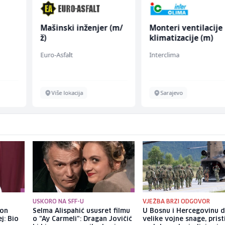
Mašinski inženjer (m/
Monteri ventilacije 
ž)
klimatizacije (m)
Euro-Asfalt
Interclima
Više lokacija
Sarajevo
USKORO NA SFF-U
VJEŽBA BRZI ODGOVOR
kon
Selma Alispahić ususret filmu
U Bosnu i Hercegovinu 
j: Bio
o "Ay Carmeli": Dragan Jovičić
velike vojne snage, prist