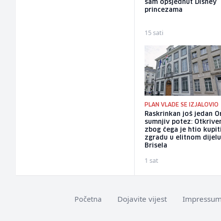
sam opsjednut Disney
princezama
15 sati
PLAN VLADE SE IZJALOVIO
Raskrinkan još jedan 
sumnjiv potez: Otkrive
zbog čega je htio kupit
zgradu u elitnom dijel
Brisela
1 sat
Dojavite vijest
Impressu
Početna