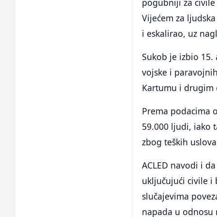
pogubniji za civil
Vijećem za ljudska
i eskalirao, uz na
Sukob je izbio 15.
vojske i paravojn
Kartumu i drugim 
Prema podacima or
59.000 ljudi, iako
zbog teških uslova
ACLED navodi i da 
uključujući civile 
slučajevima povez
napada u odnosu na