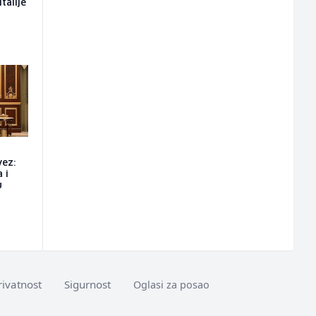
talije
vez:
 i
u
rivatnost
Sigurnost
Oglasi za posao