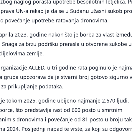
e zbog naglog porasta upotrebe bespilotnih letjelica. 
 prava UN-a rekao je da se u Sudanu užasni sukob pro
glo povećanje upotrebe ratovanja dronovima.
 aprila 2023. godine nakon što je borba za vlast izmeđ
ih Snaga za brzu podršku prerasla u otvorene sukobe u
dijelovima zemlje.
ganizacije ACLED, u tri godine rata poginulo je najm
 ta grupa upozorava da je stvarni broj gotovo sigurno v
 za prikupljanje podataka.
je tokom 2025. godine ubijeno najmanje 2.670 ljudi,
i borce, što predstavlja rast od 600 posto u smrtnim
anim s dronovima i povećanje od 81 posto u broju tak
 2024. Posljednji napad te vrste, za koji su odgovor