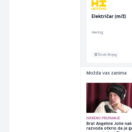
Skladišni radnik (m/ž)
Električar (m/ž)
Lidl BH
Hering
Lepenica
Široki Brijeg
Možda vas zanima
ISKRENO PRIZNANJE
Brat Angeline Jolie na
razvoda otkrio da je ge