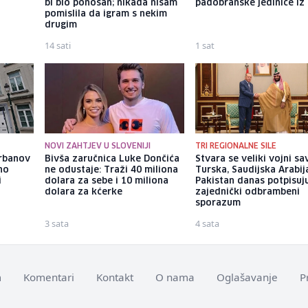
bi bio ponosan; nikada nisam
padobranske jedinice iz I
pomislila da igram s nekim
drugim
14 sati
1 sat
NOVI ZAHTJEV U SLOVENIJI
TRI REGIONALNE SILE
Orbanov
Bivša zaručnica Luke Dončića
Stvara se veliki vojni sa
no
ne odustaje: Traži 40 miliona
Turska, Saudijska Arabija
i
dolara za sebe i 10 miliona
Pakistan danas potpisuj
u
dolara za kćerke
zajednički odbrambeni
sporazum
3 sata
4 sata
m
Komentari
Kontakt
O nama
Oglašavanje
P