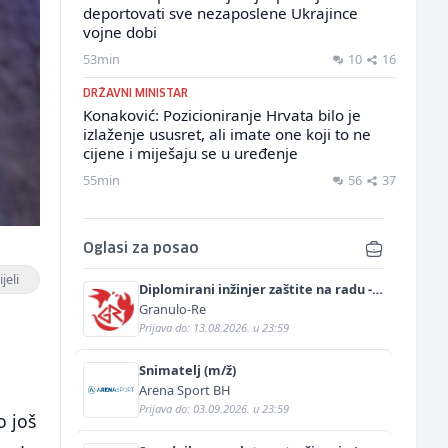
deportovati sve nezaposlene Ukrajince
vojne dobi
53min
10
16
DRŽAVNI MINISTAR
Konaković: Pozicioniranje Hrvata bilo je
izlaženje ususret, ali imate one koji to ne
cijene i miješaju se u uređenje
55min
56
37
Oglasi za posao
jeli
Diplomirani inžinjer zaštite na radu -
Bachelor inžinjer sigurnosti i pomoći
Granulo-Re
(m/ž)
Prijava do: 13.08.2026. u 23:59
Snimatelj (m/ž)
Arena Sport BH
Prijava do: 03.09.2026. u 23:59
o još