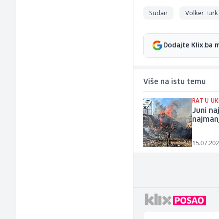
Sudan
Volker Turk
Dodajte Klix.ba 
Više na istu temu
RAT U UK
Juni na
najman
15.07.202