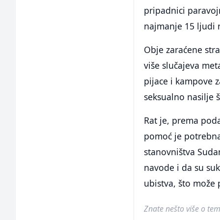
pripadnici paravo
najmanje 15 ljudi
Obje zaraćene str
više slučajeva meta
pijace i kampove z
seksualno nasilje š
Rat je, prema poda
pomoć je potrebna 
stanovništva Suda
navode i da su suk
ubistva, što može p
Znate nešto više o temi 