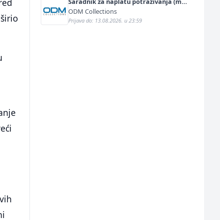
Pred
Saradnik za naplatu potraživanja (m/
ž)
ODM Collections
širio
Prijava do: 13.08.2026. u 23:59
u
anje
eći
vih
ni