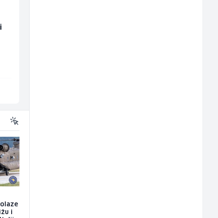
i
Hostesa (ž)
Radnik u restoranu
(m/ž)
Bosnian House Restaurant
BASH
Inostranstvo
Sarajevo
dolaze
ižu i