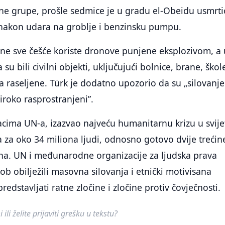
jne grupe, prošle sedmice je u gradu el-Obeidu usmrti
 nakon udara na groblje i benzinsku pumpu.
ane sve češće koriste dronove punjene eksplozivom, a 
 su bili civilni objekti, uključujući bolnice, brane, škol
a raseljene. Türk je dodatno upozorio da su „silovanje
iroko rasprostranjeni”.
cima UN-a, izazvao najveću humanitarnu krizu u svije
za oko 34 miliona ljudi, odnosno gotovo dvije trećin
na. UN i međunarodne organizacije za ljudska prava
ob obilježili masovna silovanja i etnički motivisana
redstavljati ratne zločine i zločine protiv čovječnosti.
ili želite prijaviti grešku u tekstu?