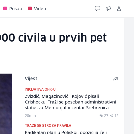
Posao
Video
00 civila u prvih pet
Vijesti
INICIJATIVA OHR-U
Zvizdić, Magazinović i Kojović pisali
Crishocku: Traži se poseban administrativni
status za Memorijalni centar Srebrenica
28min
27
12
TRAŽE SE STROŽA PRAVILA
Radikalan plan u Poljskoj: opozicija želi