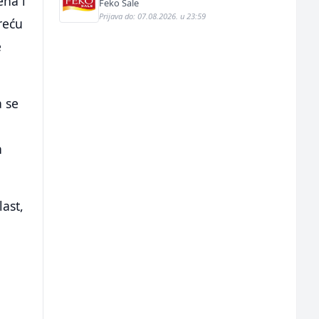
ena i
Feko Sale
Prijava do: 07.08.2026. u 23:59
reću
e
 se
n
ast,