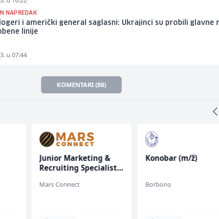
3. u 16:22
N NAPREDAK
logeri i američki general saglasni: Ukrajinci su probili glavne
ene linije
3. u 07:44
KOMENTARI (88)
Junior Marketing &
Konobar (m/ž)
Recruiting Specialist
(m/ž)
Mars Connect
Borbono