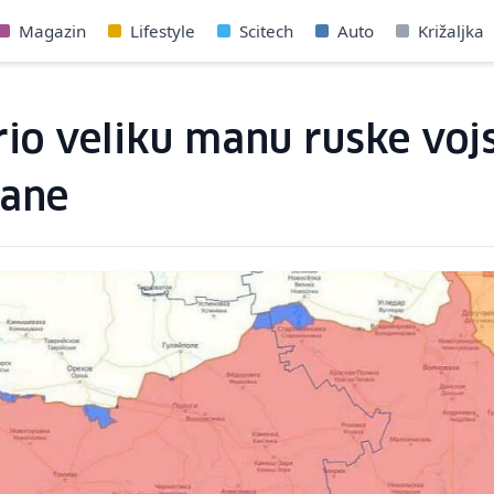
Magazin
Lifestyle
Scitech
Auto
Križaljka
rio veliku manu ruske voj
rane