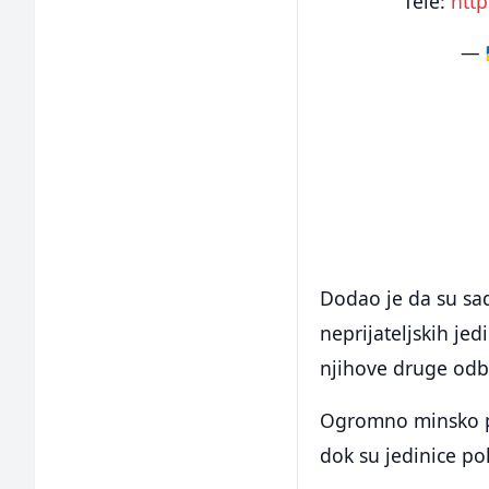
Tele:
htt
— 
Dodao je da su sad
neprijateljskih je
njihove druge odb
Ogromno minsko po
dok su jedinice pol