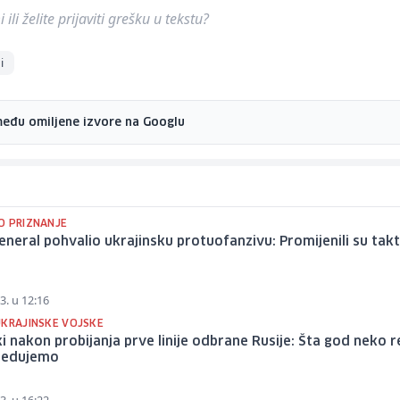
ili želite prijaviti grešku u tekstu?
i
među omiljene izvore na Googlu
O PRIZNANJE
eneral pohvalio ukrajinsku protuofanzivu: Promijenili su tak
3. u 12:16
UKRAJINSKE VOJSKE
i nakon probijanja prve linije odbrane Rusije: Šta god neko 
redujemo