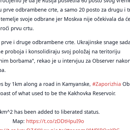
rocijenio je da je Rusija posvetila 60 posto svog vrem
u prve odbrambene crte, a samo 20 posto za drugu i t
ši temelje svoje odbrane jer Moskva nije očekivala da ć
roći prvu crtu.
prve i druge odbrambene crte. Ukrajinske snage sada
e proboja i konsolidiraju svoj položaj na teritoriju
im borbama", rekao je u intervjuu za Observer nako
pa.
s by 1km along a road in Kamyanske,
#Zaporizhia
Obl
coast of what used to be the Kakhovka Reservoir.
km^2 has been added to liberated status.
Map:
https://t.co/zDDtHpuI9o