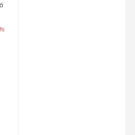
ći
fs