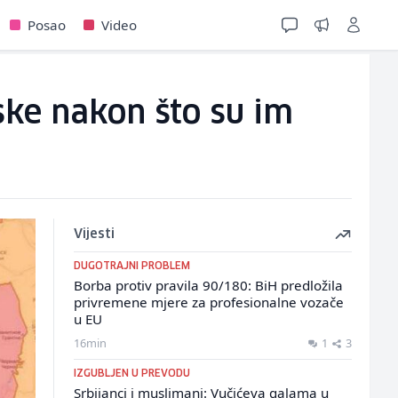
Posao
Video
ske nakon što su im
Vijesti
DUGOTRAJNI PROBLEM
Borba protiv pravila 90/180: BiH predložila
privremene mjere za profesionalne vozače
u EU
16min
1
3
IZGUBLJEN U PREVODU
Srbijanci i muslimani: Vučićeva galama u