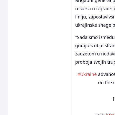
Brigadni general p
resursa u izgradnj
liniju, zapostaviv
ukrajinske snage p
"Sada smo između 
guraju s obje stran
zauzetom u nedavn
proboja svojih tru
#Ukraine
advance
on the 
1