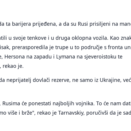
da ta barijera prijeđena, a da su Rusi prisiljeni na man
atili u svoje tenkove i u druga oklopna vozila. Kao zna
isak, prerasporedila je trupe u to područje s fronta u
e, Hersona na zapadu i Lymana na sjeveroistoku te
, rekao je.
a neprijatelj dovlači rezerve, ne samo iz Ukrajine, već 
ije, Rusima će ponestati najboljih vojnika. To će nam dat
o više i brže", rekao je Tarnavskiy, poručivši da je sa