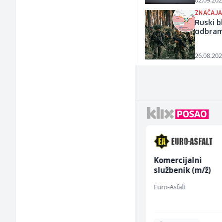
02.09.202
ZNAČAJA
Ruski b
odbramb
26.08.202
Zavarivač (MIG/MAG)
Komercijalni
(m/ž)
službenik (m/ž)
Irion Argerr
Euro-Asfalt