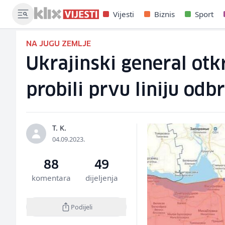
Vijesti
Biznis
Sport
NA JUGU ZEMLJE
Ukrajinski general otk
probili prvu liniju odb
T. K.
04.09.2023.
88
49
komentara
dijeljenja
Podijeli