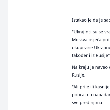
Istakao je da je sa
"Ukrajinci su se vr
Moskva osjeća prit
okupirane Ukrajin
također i iz Rusije"
Na kraju je naveo d
Rusije.
"Ali prije ili kasn
poticaj da napadam
sve pred njima.