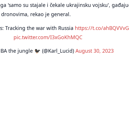
ga 'samo su stajale i čekale ukrajinsku vojsku', gađaju
 dronovima, rekao je general.
s: Tracking the war with Russia
https://t.co/ahBQVVvG
pic.twitter.com/I3xGoKhMQC
 the jungle 🐦‍⬛ (@Karl_Lucid)
August 30, 2023