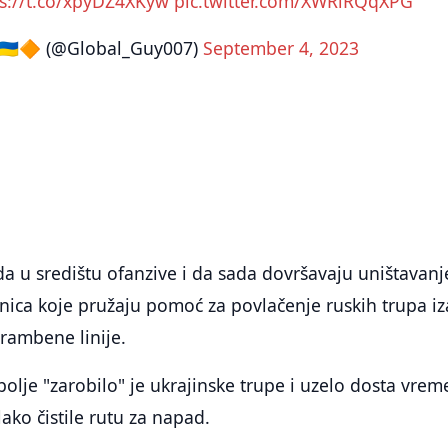
ps://t.co/xpyDZ4XKyw
pic.twitter.com/XWRlRQqXPG
🇺🇦🔶 (@Global_Guy007)
September 4, 2023
a u središtu ofanzive i da sada dovršavaju uništavanj
dinica koje pružaju pomoć za povlačenje ruskih trupa iz
rambene linije.
lje "zarobilo" je ukrajinske trupe i uzelo dosta vre
ako čistile rutu za napad.