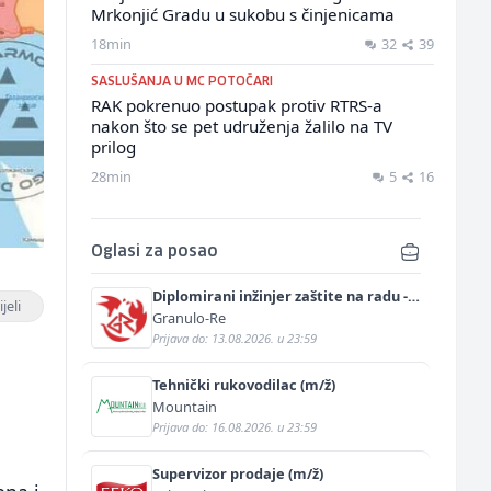
Mrkonjić Gradu u sukobu s činjenicama
18min
32
39
SASLUŠANJA U MC POTOČARI
RAK pokrenuo postupak protiv RTRS-a
nakon što se pet udruženja žalilo na TV
prilog
28min
5
16
Oglasi za posao
Diplomirani inžinjer zaštite na radu -
jeli
Bachelor inžinjer sigurnosti i pomoći
Granulo-Re
(m/ž)
Prijava do: 13.08.2026. u 23:59
Tehnički rukovodilac (m/ž)
Mountain
Prijava do: 16.08.2026. u 23:59
Supervizor prodaje (m/ž)