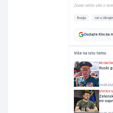
Znate nešto više o temi 
Rusija
rat u Ukrajin
Dodajte Klix.ba 
Više na istu temu
NEOBIČN
Ruski g
19.09.202
USPJEH 
Zelensk
mi nap