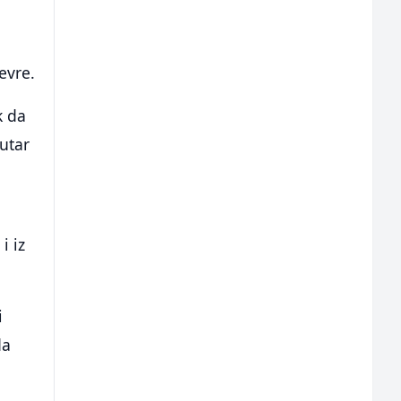
evre.
k da
nutar
i iz
i
da