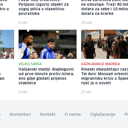
gova
Požar kod Srebrenice:
Bivša zaručnica Luke Do
on
Potpuno izgorio objekt za
ne odustaje: Traži 40 mi
tru u
uzgoj pilića u vlasništvu
dolara za sebe i 10 mili
povratnika
dolara za kćerke
8 sati
20 sati
VELIKA ŠANSA
KAŽNJAVANJE MADRIDA
o
Italijanski mediji: Alajbegović
Kineski obavještajci razo
:
od prve minute protiv Intera,
Tel Aviv: Mossad orkest
dao
evo gdje gledati prijenos
migrantsku krizu u Španij
utakmice
riječ je o osveti
9 sati
21 sat
m
Komentari
Kontakt
O nama
Oglašavanje
P