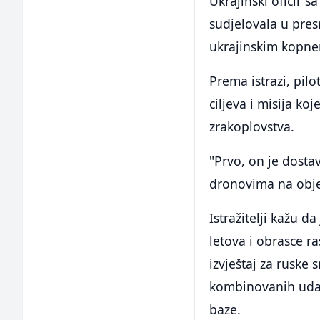
Ukrajinski oficir s
sudjelovala u presr
ukrajinskim kopne
Prema istrazi, pil
ciljeva i misija ko
zrakoplovstva.
"Prvo, on je dost
dronovima na objek
Istražitelji kažu d
letova i obrasce r
izvještaj za ruske
kombinovanih udar
baze.