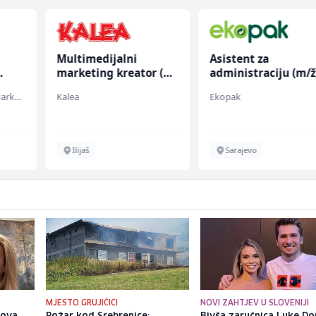
Multimedijalni
Asistent za
marketing kreator (m/
administraciju (m/ž
ž)
Embers Call Center & Marketing
Kalea
Ekopak
Ilijaš
Sarajevo
MJESTO GRUJIČIĆI
NOVI ZAHTJEV U SLOVENIJI