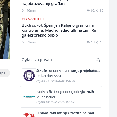
najobrazovaniji građani
6h 46min
62
86
TRZAVICE U EU
Bukti sukob Španije i Italije o graničnim
kontrolama: Madrid izdao ultimatum, Rim
ga ekspresno odbio
6h 53min
18
18
Oglasi za posao
Stručni saradnik u pisanju projekata
jeli
(m/ž)
Univerzitet SSST
Prijava do: 19.08.2026. u 23:59
Radnik fizičkog obezbjeđenja (m/ž)
Muehlbauer
Prijava do: 15.08.2026. u 23:59
Diplomirani inžinjer zaštite na radu -