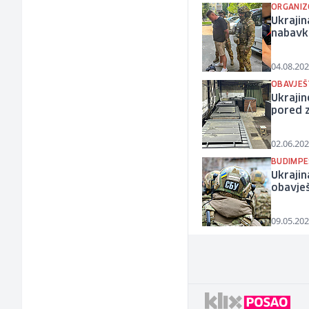
ORGANIZ
Ukrajin
nabavk
04.08.202
OBAVJEŠ
Ukrajin
pored 
02.06.202
BUDIMPE
Ukrajin
obavješ
09.05.202