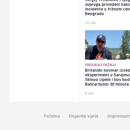
Sergej Trifunović i nje
supruga privedeni nak
incidenta u tržnom cen
Beogradu
10 sati
PRIVUKAO PAŽNJU
Britanski novinar izve
eksperiment u Sarajevu
Skinuo cipele i bos ho
Baščaršijom 30 minuta
8 sati
Dojavite vijest
Impressu
Početna