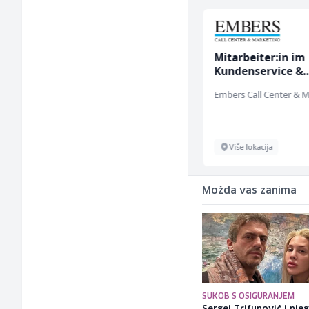
Bravar -
Mitarbeiter:in im
Elektrozavarivač (m)
Kundenservice &
Support (m/w/d)
Mountain
Sarajevo
Više lokacija
Možda vas zanima
SUKOB S OSIGURANJEM