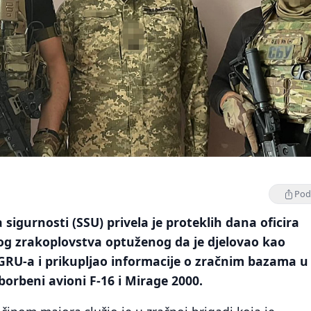
Podi
 sigurnosti (SSU) privela je proteklih dana oficira
og zrakoplovstva optuženog da je djelovao kao
GRU-a i prikupljao informacije o zračnim bazama u
borbeni avioni F-16 i Mirage 2000.