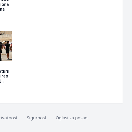
nčića
liona
ona
tkrili
rirao
i,
rivatnost
Sigurnost
Oglasi za posao