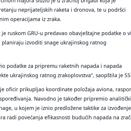
a činom majora služio je u zračnoj brigadi koja je
etanju neprijateljskih raketa i dronova, te u podršci
nim operacijama iz zraka.
ot je ruskom GRU-u predavao obavještajne podatke o v
je planiraju izvoditi snage ukrajinskog ratnog
avio podatke za pripremu raketnih napada i napada
te ukrajinskog ratnog zrakoplovstva“, saopštila je SS
a je oficir prikupljao koordinate položaja aviona, rasp
aspoređivanja. Navodno je također pripremio analitičk
 snage, u kojem je iznio predložene taktike za izvođenj
a radi povećanja efikasnosti budućih napada na zra