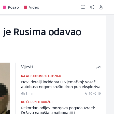
Posao
Video
ji je Rusima odavao
Vijesti
NA AERODROMU U LEIPZIGU
Novi detalji incidenta u Njemačkoj: Vozač
autobusa nogom srušio dron pun eksploziva
6h 3min
10
19
KO ĆE PUNITI BUDŽET
Rekordan odljev mozgova pogađa Izrael:
Državu napuštaju najbogatiji i