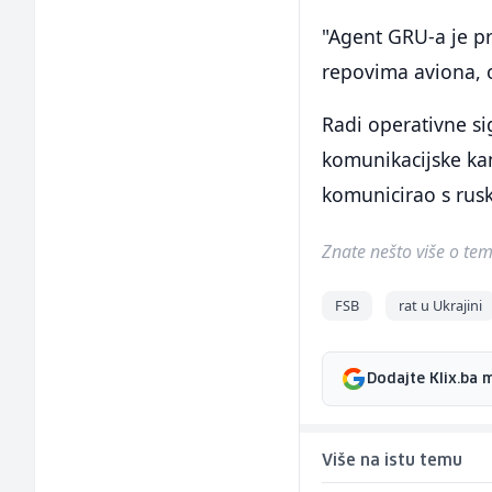
"Agent GRU-a je pr
repovima aviona, o
Radi operativne si
komunikacijske kan
komunicirao s rus
Znate nešto više o temi 
FSB
rat u Ukrajini
Dodajte Klix.ba 
Više na istu temu