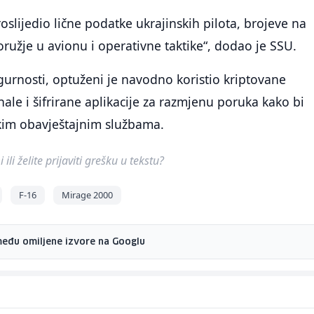
oslijedio lične podatke ukrajinskih pilota, brojeve na
ružje u avionu i operativne taktike“, dodao je SSU.
gurnosti, optuženi je navodno koristio kriptovane
ale i šifrirane aplikacije za razmjenu poruka kako bi
kim obavještajnim službama.
ili želite prijaviti grešku u tekstu?
F-16
Mirage 2000
među omiljene izvore na Googlu