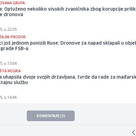
OVANA GRUPA
a: Optuženo nekoliko visokih zvaničnika zbog korupcije pril
e dronova
5. u 22:55
TAJNI PRODOR
ci još jednom ponizili Ruse: Dronove za napad sklapali u obje
zgrade FSB-a
5. u 13:04
ŠTA NEGIRA
a uhapsila dvoje svojih državljana, tvrde da rade za mađars
tajnu službu
5. u 14:46
KOMENTARI (1)