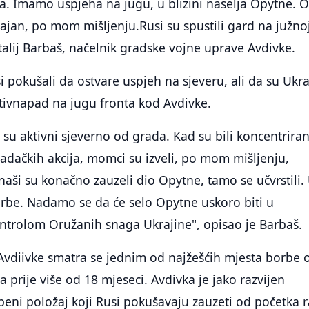
era. Imamo uspjeha na jugu, u blizini naselja Opytne. O
čajan, po mom mišljenju.Rusi su spustili gard na južno
italij Barbaš, načelnik gradske vojne uprave Avdivke.
i pokušali da ostvare uspjeh na sjeveru, ali da su Ukra
rotivnapad na jugu fronta kod Avdivke.
 su aktivni sjeverno od grada. Kad su bili koncentriran
dačkih akcija, momci su izveli, po mom mišljenju,
 naši su konačno zauzeli dio Opytne, tamo se učvrstili.
orbe. Nadamo se da će selo Opytne uskoro biti u
ntrolom Oružanih snaga Ukrajine", opisao je Barbaš.
Avdiivke smatra se jednim od najžešćih mjesta borbe 
 prije više od 18 mjeseci. Avdivka je jako razvijen
eni položaj koji Rusi pokušavaju zauzeti od početka r