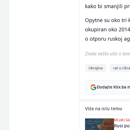
kako bi smanjili pr
Opytne su oko tri
okupiran oko 2014.
o otporu ruskoj ag
Znate nešto više o temi 
Ukrajina
rat u Ukra
Dodajte Klix.ba 
Više na istu temu
VELIKI GU
Rusi po