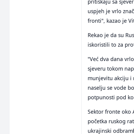
pritiskaju sa sjev
uspjeh je vrlo zna
fronti", kazao je V
Rekao je da su Rus
iskoristili to za p
"Već dva dana vrlo
sjeveru tokom napa
munjevitu akciju i
naselju se vode b
potpunosti pod ko
Sektor fronte oko 
početka ruskog rata
ukrajinski odbramb