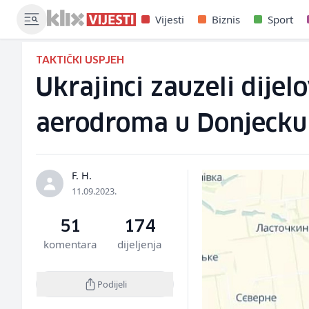
Vijesti
Biznis
Sport
TAKTIČKI USPJEH
Ukrajinci zauzeli dijel
aerodroma u Donjecku
F. H.
11.09.2023.
51
174
komentara
dijeljenja
Podijeli