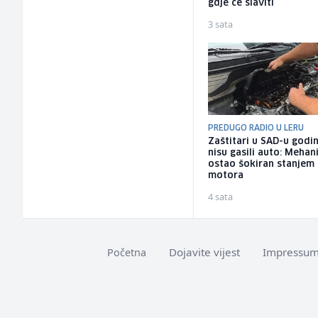
gdje će slaviti
3 sata
PREDUGO RADIO U LERU
Zaštitari u SAD-u godi
nisu gasili auto: Mehan
ostao šokiran stanjem
motora
4 sata
Dojavite vijest
Impressu
Početna