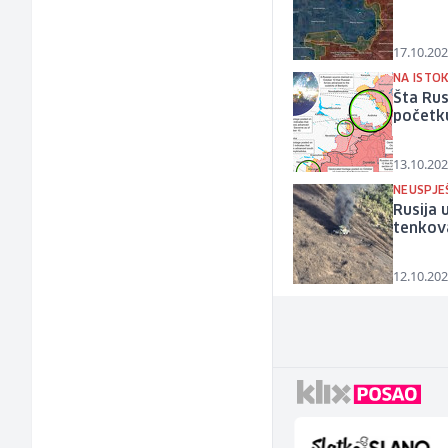
17.10.202
NA ISTO
Šta Rus
početk
13.10.202
NEUSPJE
Rusija 
tenkova
12.10.202