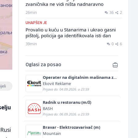
zvaničnika ne vidi ništa nadnaravno
26min
36
2
UHAPŠEN JE
Provalio u kuću u Stanarima i ukrao gasni
pištolj, policija ga identifikovala isti dan
39min
0
6
Oglasi za posao
Operater na digitalnim mašinama za
štampu i doradu (m/ž)
Ekovit Reklame
jeli
Prijava do: 04.09.2026. u 23:59
Radnik u restoranu (m/ž)
elju
BASH
Prijava do: 06.09.2026. u 23:59
Bravar - Elektrozavarivač (m)
 Rusi
Mountain