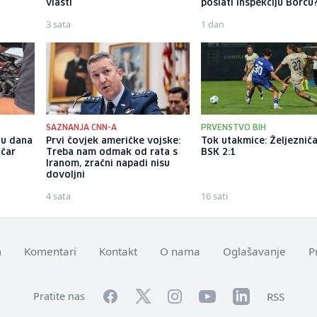
vlasti
poslati inspekciju Borcu
3 sata
1 dan
SAZNANJA CNN-A
PRVENSTVO BIH
nu dana
Prvi čovjek američke vojske:
Tok utakmice: Željezniča
ičar
Treba nam odmak od rata s
BSK 2:1
Iranom, zračni napadi nisu
dovoljni
4 sata
16 sati
m
Komentari
Kontakt
O nama
Oglašavanje
P
Facebook
YouTube
LinkedIn
Twitter
Instagram
RSS
Pratite nas