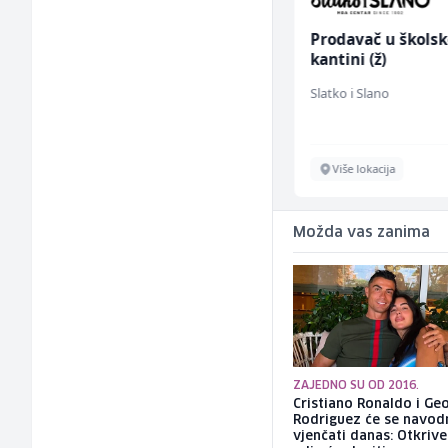
Asistent za
Prodavač u školsk
administraciju (m/ž)
kantini (ž)
Ekopak
Slatko i Slano
Sarajevo
Više lokacija
Možda vas zanima
ZAJEDNO SU OD 2016.
Cristiano Ronaldo i Ge
Rodriguez će se navod
vjenčati danas: Otkriv