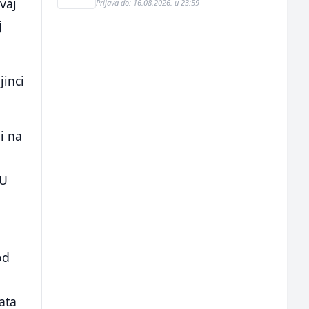
vaj
Prijava do: 16.08.2026. u 23:59
j
jinci
i na
 U
od
ata