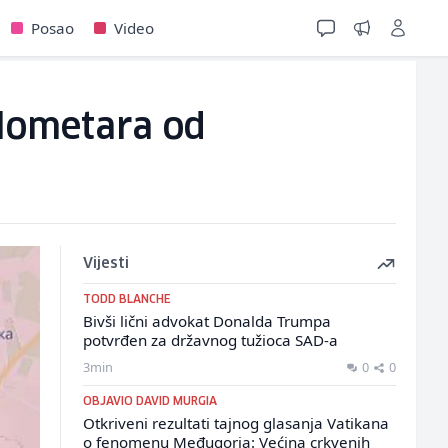
Posao
Video
ilometara od
Vijesti
TODD BLANCHE
Bivši lični advokat Donalda Trumpa
potvrđen za državnog tužioca SAD-a
3min
0
0
OBJAVIO DAVID MURGIA
Otkriveni rezultati tajnog glasanja Vatikana
o fenomenu Međugorja: Većina crkvenih