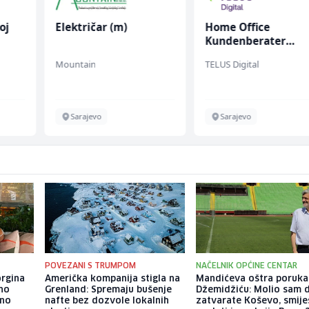
oj
Električar (m)
Home Office
Kundenberater
(m/w/d) für Vattenf
Mountain
TELUS Digital
Sarajevo
Sarajevo
POVEZANI S TRUMPOM
NAČELNIK OPĆINE CENTAR
orgina
Američka kompanija stigla na
Mandićeva oštra poruka
no
Grenland: Spremaju bušenje
Džemidžiću: Molio sam 
eno
nafte bez dozvole lokalnih
zatvarate Koševo, smiješ