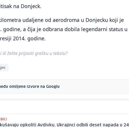
itisak na Donjeck.
 kilometra udaljene od aerodroma u Donjecku koji je
 godine, a čija je odbrana dobila legendarni status u 
resiji 2014. godine.
ili želite prijaviti grešku u tekstu?
jini
među omiljene izvore na Googlu
BICI
kušavaju opkoliti Avdivku, Ukrajinci odbili deset napada u 24