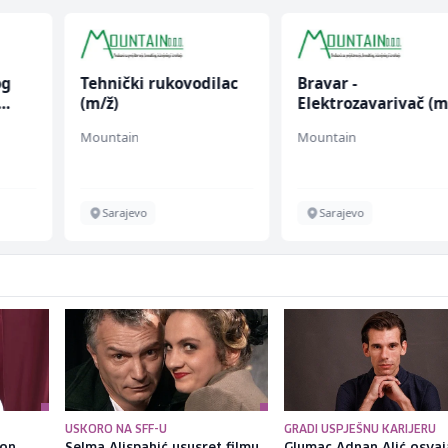
og
Tehnički rukovodilac
Bravar -
(m/ž)
Elektrozavarivač (m
Mountain
Mountain
Sarajevo
Sarajevo
USKORO NA SFF-U
GRADI USPJEŠNU KARIJERU