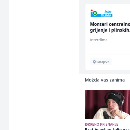
Skladišni radnik (m/ž)
Monteri centraln
grijanja i plinskih
instalacija (m)
Lidl BH
Interclima
Lepenica
Sarajevo
Možda vas zanima
ISKRENO PRIZNANJE