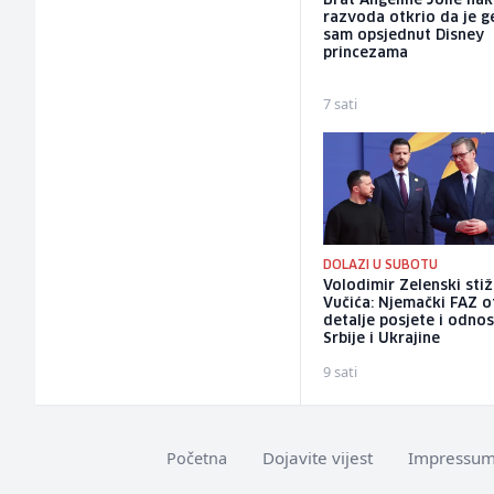
Brat Angeline Jolie na
razvoda otkrio da je ge
sam opsjednut Disney
princezama
7 sati
DOLAZI U SUBOTU
Volodimir Zelenski sti
Vučića: Njemački FAZ o
detalje posjete i odno
Srbije i Ukrajine
9 sati
Dojavite vijest
Impressu
Početna