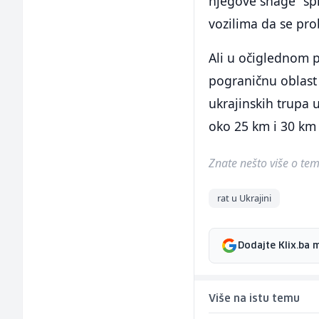
njegove snage "spr
vozilima da se pro
Ali u očiglednom 
pograničnu oblast 
ukrajinskih trupa 
oko 25 km i 30 km 
Znate nešto više o temi 
rat u Ukrajini
Dodajte Klix.ba 
Više na istu temu