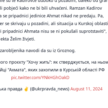
le su te Kadirovce duboko u pozadini, daleko od gran
i pobjeći kako ne bi bili uhvaćeni. Ramzan Kadirov
 se pripadnici jedinice Ahmat nikad ne predaju. Pa,
er se skrivaju u pozadini, ali situacija u Kurskoj oblasti
vi pripadnici Ahmata nisu se ni pokušali suprotstaviti",
ekta Želim živjeti.
zarobljenika navodi da su iz Groznog.
ого проєкту "Хочу жить": як стверджується, на ньо
йці "Ахмата", яких захопили в Курській області РФ
pic.twitter.com/YNkHGhOakD
ька правда ✌️ (@ukrpravda_news)
August 11, 2024