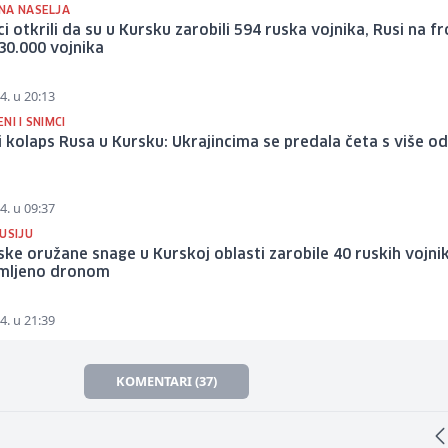
NA NASELJA
ci otkrili da su u Kursku zarobili 594 ruska vojnika, Rusi na f
 30.000 vojnika
4. u 20:13
NI I SNIMCI
 kolaps Rusa u Kursku: Ukrajincima se predala četa s više o
4. u 09:37
USIJU
ske oružane snage u Kurskoj oblasti zarobile 40 ruskih vojni
imljeno dronom
4. u 21:39
KOMENTARI (37)