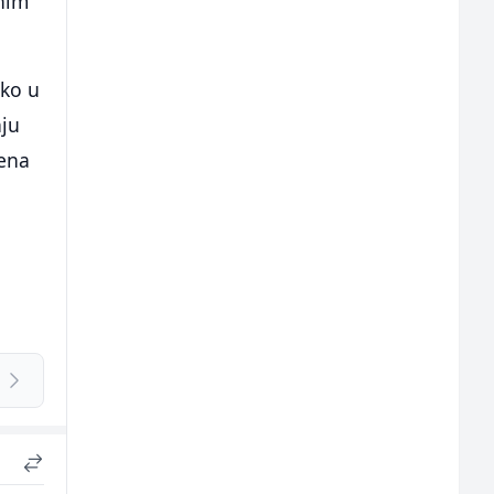
pnim
oko u
nju
jena