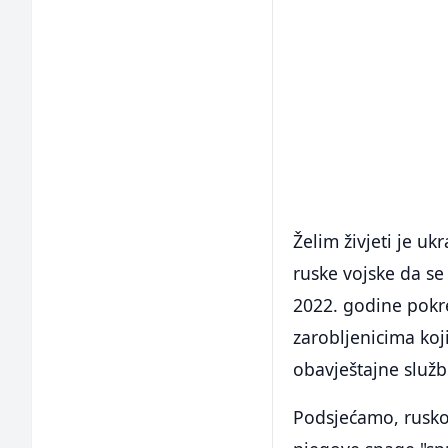
Želim živjeti je uk
ruske vojske da se
2022. godine pokr
zarobljenicima ko
obavještajne služb
Podsjećamo, rusko 