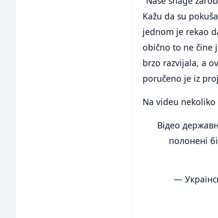
"Naše snage zarobi
Kažu da su pokušal
jednom je rekao da
obično to ne čine j
brzo razvijala, a o
poručeno je iz proj
Na videu nekoliko 
Відео державн
полонені бі
— Українс