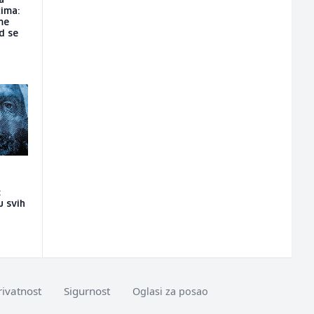
a
ima:
me
d se
:
u svih
rivatnost
Sigurnost
Oglasi za posao