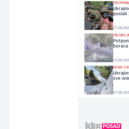
OKUPIRA
Ukrajin
poslali
27.08.202
OBJAVLJE
Potpuni
boraca
15.08.202
UPAD U R
Ukrajin
sve sn
07.08.202