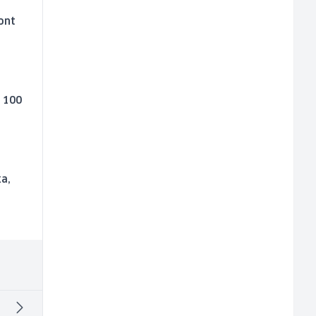
ront
d 100
ka,