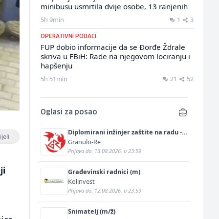
minibusu usmrtila dvije osobe, 13 ranjenih
5h 9min
1
3
OPERATIVNI PODACI
FUP dobio informacije da se Đorđe Ždrale
skriva u FBiH: Rade na njegovom lociranju i
hapšenju
5h 51min
21
52
Oglasi za posao
Diplomirani inžinjer zaštite na radu -
jeli
Bachelor inžinjer sigurnosti i pomoći
Granulo-Re
(m/ž)
Prijava do: 13.08.2026. u 23:59
ji
Građevinski radnici (m)
Kolinvest
Prijava do: 12.08.2026. u 23:59
Snimatelj (m/ž)