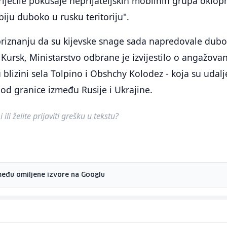
iječile pokušaje neprijateljskih mobilnih grupa oklo
biju duboko u rusku teritoriju".
priznanju da su kijevske snage sada napredovale dub
Kursk, Ministarstvo odbrane je izvijestilo o angažova
u blizini sela Tolpino i Obshchy Kolodez - koja su udal
od granice između Rusije i Ukrajine.
ili želite prijaviti grešku u tekstu?
među omiljene izvore na Googlu