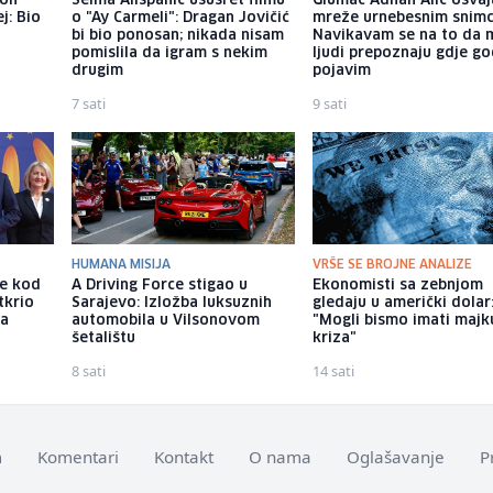
kon
Selma Alispahić ususret filmu
Glumac Adnan Alić osvaj
j: Bio
o "Ay Carmeli": Dragan Jovičić
mreže urnebesnim snimc
bi bio ponosan; nikada nisam
Navikavam se na to da 
pomislila da igram s nekim
ljudi prepoznaju gdje go
drugim
pojavim
7 sati
9 sati
HUMANA MISIJA
VRŠE SE BROJNE ANALIZE
že kod
A Driving Force stigao u
Ekonomisti sa zebnjom
tkrio
Sarajevo: Izložba luksuznih
gledaju u američki dolar
sa
automobila u Vilsonovom
"Mogli bismo imati majk
šetalištu
kriza"
8 sati
14 sati
m
Komentari
Kontakt
O nama
Oglašavanje
P