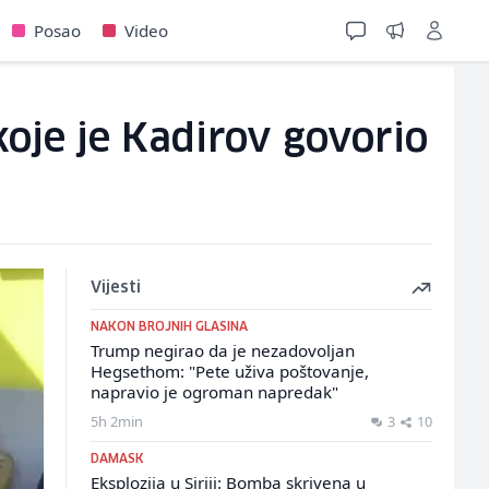
Posao
Video
koje je Kadirov govorio
Vijesti
NAKON BROJNIH GLASINA
Trump negirao da je nezadovoljan
Hegsethom: "Pete uživa poštovanje,
napravio je ogroman napredak"
5h 2min
3
10
DAMASK
Eksplozija u Siriji: Bomba skrivena u