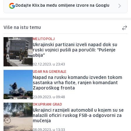
Dodajte Klix.ba među omiljene izvore na Googlu
Više na istu temu
MELITOPOLJ
Ukrajinski partizani izveli napad dok su
ruski vojnici pušili pa poručili: "Pušenje
ubija"
02.12.2023. u 23:43
UDAR NA GENERALE
Napad na rusku komandu izveden tokom
sastanka vrha flote, ranjen komandant
Zaporoškog fronta
23.09.2023. u 09:48
OKUPIRANI GRAD
Ukrajinci raznijeli automobil u kojem su se
nalazili oficiri ruskog FSB-a odgovorni za
mučenja
08.09.2023. u 13:33