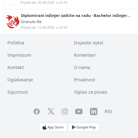
Prijava do: 20.08.2026. u 23:59
Diplomirani inžinjer zaštite na radu - Bachelor inžinjer
sigurnosti i pomoći (m/ž)
Granulo-Re
Prijava do: 13.08.2026. u 23:59
Početna
Dojavite vijest
Impressum
Komentari
Kontakt
O nama
Oglašavanje
Privatnost
Sigurnost
Oglasi za posao
Facebook
YouTube
LinkedIn
Twitter
Instagram
RSS
App Store
Google Play