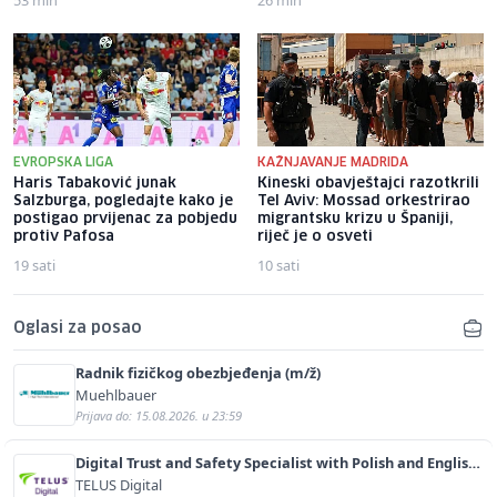
EVROPSKA LIGA
KAŽNJAVANJE MADRIDA
Haris Tabaković junak
Kineski obavještajci razotkrili
Salzburga, pogledajte kako je
Tel Aviv: Mossad orkestrirao
postigao prvijenac za pobjedu
migrantsku krizu u Španiji,
protiv Pafosa
riječ je o osveti
19 sati
10 sati
Oglasi za posao
Radnik fizičkog obezbjeđenja (m/ž)
Muehlbauer
Prijava do: 15.08.2026. u 23:59
Digital Trust and Safety Specialist with Polish and English
(m/f)
TELUS Digital