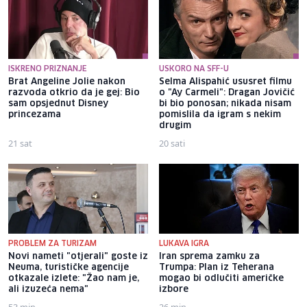
ISKRENO PRIZNANJE
USKORO NA SFF-U
Brat Angeline Jolie nakon
Selma Alispahić ususret filmu
razvoda otkrio da je gej: Bio
o "Ay Carmeli": Dragan Jovičić
sam opsjednut Disney
bi bio ponosan; nikada nisam
princezama
pomislila da igram s nekim
drugim
21 sat
20 sati
PROBLEM ZA TURIZAM
LUKAVA IGRA
Novi nameti "otjerali" goste iz
Iran sprema zamku za
Neuma, turističke agencije
Trumpa: Plan iz Teherana
otkazale izlete: "Žao nam je,
mogao bi odlučiti američke
ali izuzeća nema"
izbore
53 min
26 min