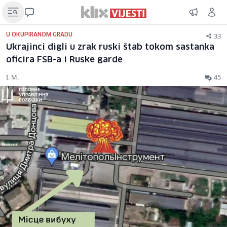
33
U OKUPIRANOM GRADU
Ukrajinci digli u zrak ruski štab tokom sastanka
oficira FSB-a i Ruske garde
I. M.
45