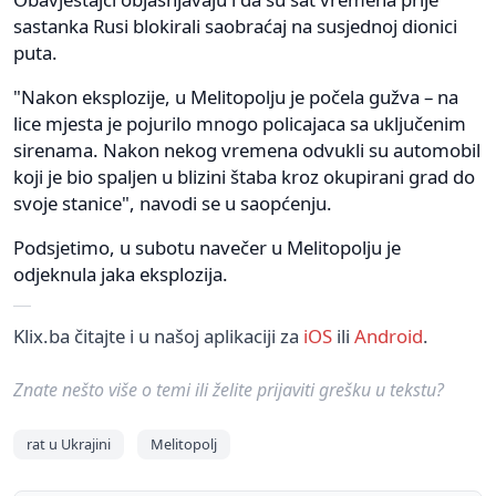
sastanka Rusi blokirali saobraćaj na susjednoj dionici
puta.
"Nakon eksplozije, u Melitopolju je počela gužva – na
lice mjesta je pojurilo mnogo policajaca sa uključenim
sirenama. Nakon nekog vremena odvukli su automobil
koji je bio spaljen u blizini štaba kroz okupirani grad do
svoje stanice", navodi se u saopćenju.
Podsjetimo, u subotu navečer u Melitopolju je
odjeknula jaka eksplozija.
Klix.ba čitajte i u našoj aplikaciji za
iOS
ili
Android
.
Znate nešto više o temi ili želite prijaviti grešku u tekstu?
rat u Ukrajini
Melitopolj