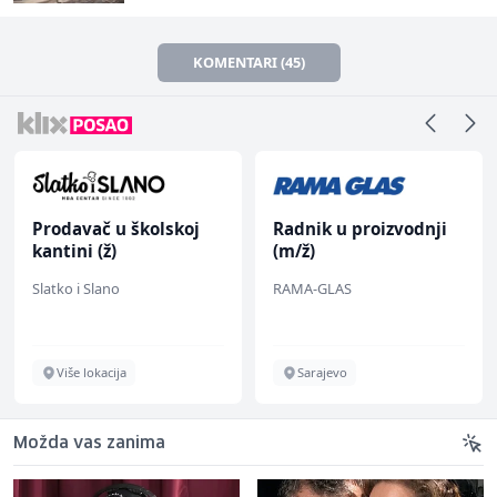
KOMENTARI (45)
Prodavač u školskoj
Radnik u proizvodnji
kantini (ž)
(m/ž)
Slatko i Slano
RAMA-GLAS
Više lokacija
Sarajevo
Možda vas zanima