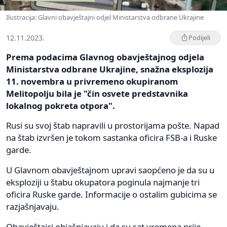
Ilustracija: Glavni obavještajni odjel Ministarstva odbrane Ukrajine
12.11.2023.
Podijeli
Prema podacima Glavnog obavještajnog odjela
Ministarstva odbrane Ukrajine, snažna eksplozija
11. novembra u privremeno okupiranom
Melitopolju bila je "čin osvete predstavnika
lokalnog pokreta otpora".
Rusi su svoj štab napravili u prostorijama pošte. Napad
na štab izvršen je tokom sastanka oficira FSB-a i Ruske
garde.
U Glavnom obavještajnom upravi saopćeno je da su u
eksploziji u štabu okupatora poginula najmanje tri
oficira Ruske garde. Informacije o ostalim gubicima se
razjašnjavaju.
Obavještajci objašnjavaju i da su sat vremena prije