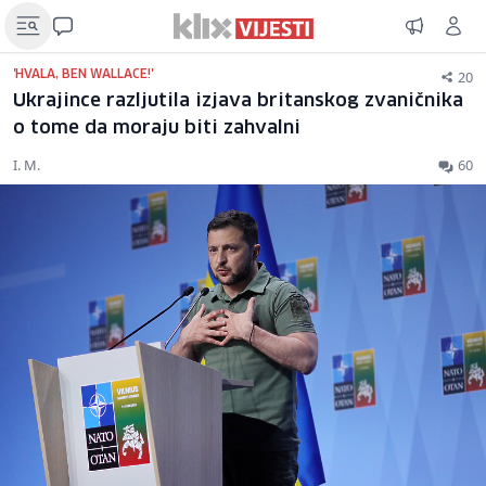
20
'HVALA, BEN WALLACE!'
Ukrajince razljutila izjava britanskog zvaničnika
o tome da moraju biti zahvalni
I. M.
60