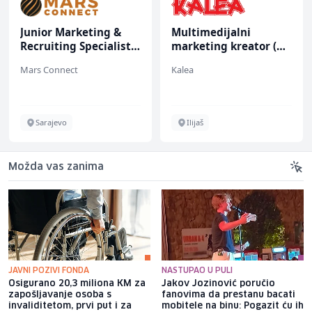
Junior Marketing &
Multimedijalni
Recruiting Specialist
marketing kreator (m/
(m/ž)
ž)
Mars Connect
Kalea
Sarajevo
Ilijaš
Možda vas zanima
JAVNI POZIVI FONDA
NASTUPAO U PULI
Osigurano 20,3 miliona KM za
Jakov Jozinović poručio
zapošljavanje osoba s
fanovima da prestanu bacati
invaliditetom, prvi put i za
mobitele na binu: Pogazit ću ih