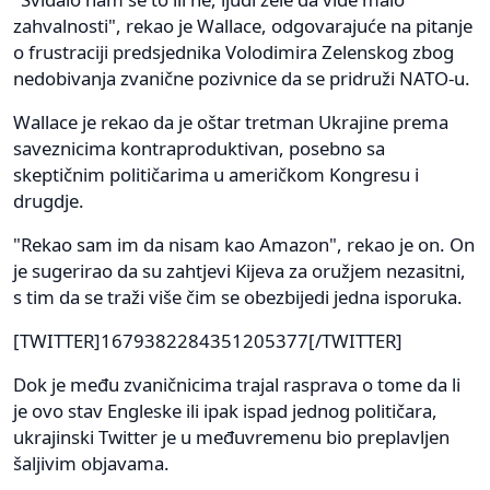
zahvalnosti", rekao je Wallace, odgovarajuće na pitanje
o frustraciji predsjednika Volodimira Zelenskog zbog
nedobivanja zvanične pozivnice da se pridruži NATO-u.
Wallace je rekao da je oštar tretman Ukrajine prema
saveznicima kontraproduktivan, posebno sa
skeptičnim političarima u američkom Kongresu i
drugdje.
"Rekao sam im da nisam kao Amazon", rekao je on. On
je sugerirao da su zahtjevi Kijeva za oružjem nezasitni,
s tim da se traži više čim se obezbijedi jedna isporuka.
[TWITTER]1679382284351205377[/TWITTER]
Dok je među zvaničnicima trajal rasprava o tome da li
je ovo stav Engleske ili ipak ispad jednog političara,
ukrajinski Twitter je u međuvremenu bio preplavljen
šaljivim objavama.