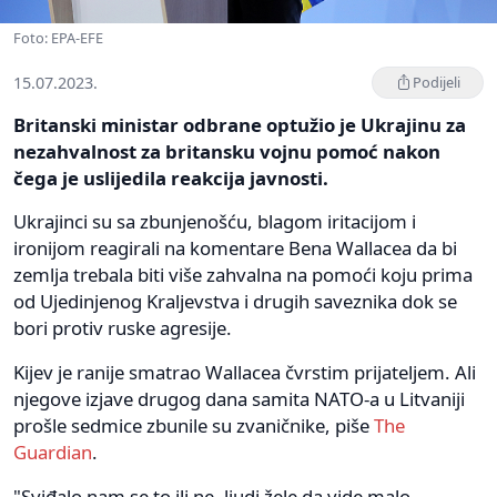
Foto: EPA-EFE
15.07.2023.
Podijeli
Britanski ministar odbrane optužio je Ukrajinu za
nezahvalnost za britansku vojnu pomoć nakon
čega je uslijedila reakcija javnosti.
Ukrajinci su sa zbunjenošću, blagom iritacijom i
ironijom reagirali na komentare Bena Wallacea da bi
zemlja trebala biti više zahvalna na pomoći koju prima
od Ujedinjenog Kraljevstva i drugih saveznika dok se
bori protiv ruske agresije.
Kijev je ranije smatrao Wallacea čvrstim prijateljem. Ali
njegove izjave drugog dana samita NATO-a u Litvaniji
prošle sedmice zbunile su zvaničnike, piše
The
Guardian
.
"Sviđalo nam se to ili ne, ljudi žele da vide malo