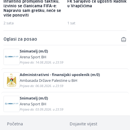
Infantino promijenio taktiku,
FK Sarajevo će ugostiti Radnik
izvinio se članicama FIFA-e:
u Vrapčićima
Napravio sam grešku, neće se
više ponoviti
2 sata
1 sat
Oglasi za posao
Snimatelj (m/ž)
Arena Sport BH
Prijava do: 14.08.2026. u 23:59
Administrativni - finansijski uposlenik (m/ž)
Ambasada Države Palestine u BiH
Prijava do: 06.08.2026. u 23:59
Snimatelj (m/ž)
Arena Sport BH
Prijava do: 03.09.2026. u 23:59
Početna
Dojavite vijest