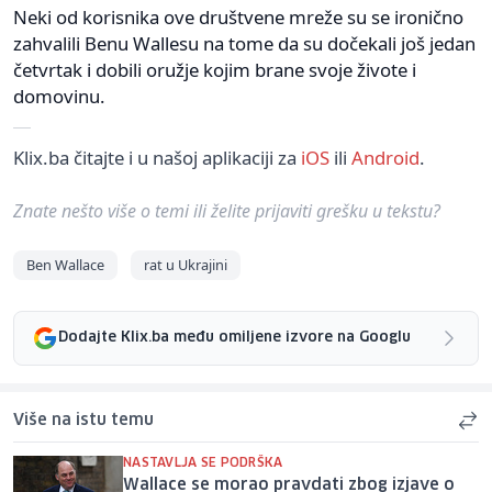
Neki od korisnika ove društvene mreže su se ironično
zahvalili Benu Wallesu na tome da su dočekali još jedan
četvrtak i dobili oružje kojim brane svoje živote i
domovinu.
Klix.ba čitajte i u našoj aplikaciji za
iOS
ili
Android
.
Znate nešto više o temi ili želite prijaviti grešku u tekstu?
Ben Wallace
rat u Ukrajini
Dodajte Klix.ba među omiljene izvore na Googlu
Više na istu temu
NASTAVLJA SE PODRŠKA
Wallace se morao pravdati zbog izjave o