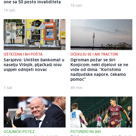
one sa 50 posto invaliditeta
16 sati
19 sati
OŠTEĆENA I BH POŠTA
OČEKUJU SE I AIR TRACTORI
Sarajevo: Uništen bankomat u
Ogroman požar se širi
naselju Višnjik, pljačkaši nisu
Konjicom, neki dijelovi se ne
uspjeli odnijeti novac
vide od dima: "Koristimo
nadljudske napore, čekamo
pomoć"
1 sat
49 min
OČAJNIČKI POTEZ
POTVRDIO NS BIH