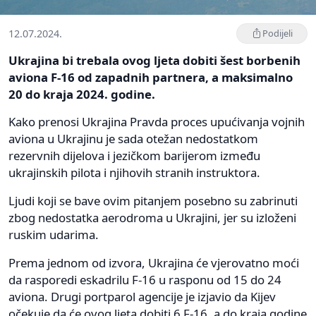
12.07.2024.
Podijeli
Ukrajina bi trebala ovog ljeta dobiti šest borbenih
aviona F-16 od zapadnih partnera, a maksimalno
20 do kraja 2024. godine.
Kako prenosi Ukrajina Pravda proces upućivanja vojnih
aviona u Ukrajinu je sada otežan nedostatkom
rezervnih dijelova i jezičkom barijerom između
ukrajinskih pilota i njihovih stranih instruktora.
Ljudi koji se bave ovim pitanjem posebno su zabrinuti
zbog nedostatka aerodroma u Ukrajini, jer su izloženi
ruskim udarima.
Prema jednom od izvora, Ukrajina će vjerovatno moći
da rasporedi eskadrilu F-16 u rasponu od 15 do 24
aviona. Drugi portparol agencije je izjavio da Kijev
očekuje da će ovog ljeta dobiti 6 F-16, a do kraja godine