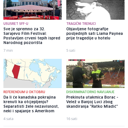
USUSRET SFF-U
TRAGIČNI TRENUCI
Sve je spremno za 32.
Objavljene fotografije
Sarajevo Film Festival:
posljednjih sati Liama ​​Paynea
Postavljen crveni tepih ispred
prije tragedije u hotelu
Narodnog pozorišta
7 min
5 sati
REFERENDUM U OKTOBRU
DISKRIMINATORNO NAVIJANJE
Da li će kanadska pokrajina
Prekinuta utakmica Borac -
krenuti ka otcjepljenju?
Velež u Banjoj Luci zbog
Separatisti žele nezavisnost,
skandiranja "Ratko Mladić"
neki i spajanje s Amerikom
4 sata
16 sati