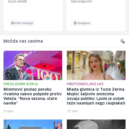
Euro-Asfalt
Servicepoint
Više lokacija
Sarajevo
Možda vas zanima
PREDSJEDNIK BORCA
PREPOZNATLJIVO LICE
Misimović poslao poruku
Mlada glumica iz Tuzle Zerina
rivalima nakon pobjede protiv
Mujkić šaljivim snimcima
Veleža: "Nova sezona, stare
osvaja publiku: Ljude je uvijek
navike"
teže nasmijati nego rasplakati
3 sata
15 sati