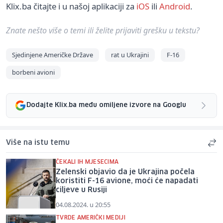
Klix.ba čitajte i u našoj aplikaciji za
iOS
ili
Android
.
Znate nešto više o temi ili želite prijaviti grešku u tekstu?
Sjedinjene Američke Države
rat u Ukrajini
F-16
borbeni avioni
Dodajte Klix.ba među omiljene izvore na Googlu
Više na istu temu
ČEKALI IH MJESECIMA
Zelenski objavio da je Ukrajina počela
koristiti F-16 avione, moći će napadati
ciljeve u Rusiji
04.08.2024. u 20:55
TVRDE AMERIČKI MEDIJI