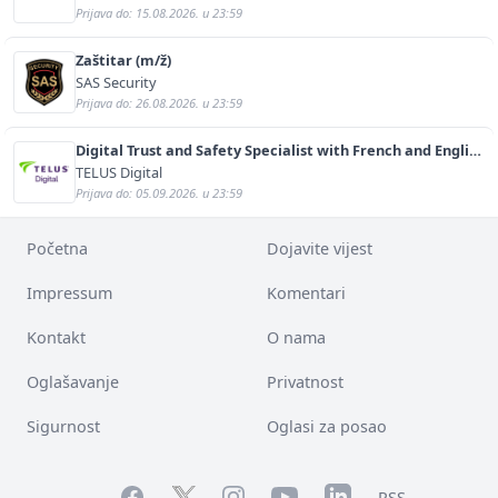
Prijava do: 15.08.2026. u 23:59
Zaštitar (m/ž)
SAS Security
Prijava do: 26.08.2026. u 23:59
Digital Trust and Safety Specialist with French and English
(m/f)
TELUS Digital
Prijava do: 05.09.2026. u 23:59
Početna
Dojavite vijest
Impressum
Komentari
Kontakt
O nama
Oglašavanje
Privatnost
Sigurnost
Oglasi za posao
Facebook
YouTube
LinkedIn
Twitter
Instagram
RSS