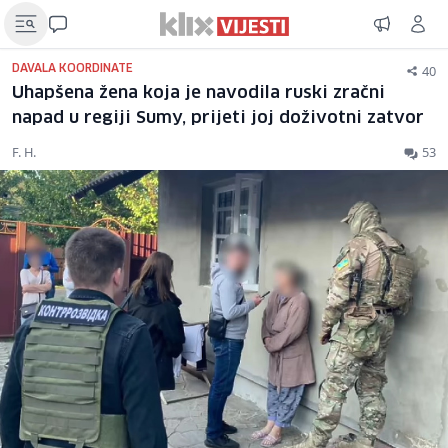
40
DAVALA KOORDINATE
Uhapšena žena koja je navodila ruski zračni
napad u regiji Sumy, prijeti joj doživotni zatvor
F. H.
53