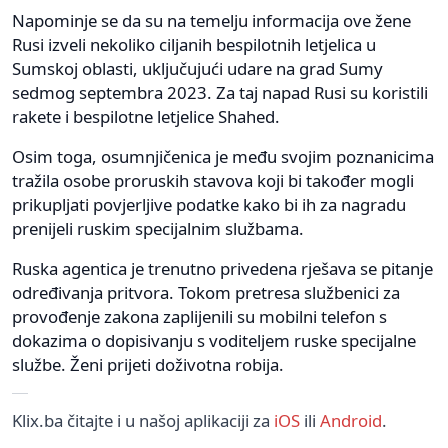
Napominje se da su na temelju informacija ove žene
Rusi izveli nekoliko ciljanih bespilotnih letjelica u
Sumskoj oblasti, uključujući udare na grad Sumy
sedmog septembra 2023. Za taj napad Rusi su koristili
rakete i bespilotne letjelice Shahed.
Osim toga, osumnjičenica je među svojim poznanicima
tražila osobe proruskih stavova koji bi također mogli
prikupljati povjerljive podatke kako bi ih za nagradu
prenijeli ruskim specijalnim službama.
Ruska agentica je trenutno privedena rješava se pitanje
određivanja pritvora. Tokom pretresa službenici za
provođenje zakona zaplijenili su mobilni telefon s
dokazima o dopisivanju s voditeljem ruske specijalne
službe. Ženi prijeti doživotna robija.
Klix.ba čitajte i u našoj aplikaciji za
iOS
ili
Android
.