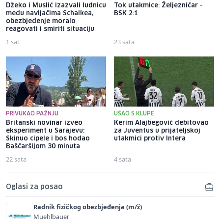
Džeko i Muslić izazvali ludnicu
Tok utakmice: Željezničar -
među navijačima Schalkea,
BSK 2:1
obezbjeđenje moralo
reagovati i smiriti situaciju
1 sat
23 sata
PRIVUKAO PAŽNJU
UŠAO S KLUPE
Britanski novinar izveo
Kerim Alajbegović debitovao
eksperiment u Sarajevu:
za Juventus u prijateljskoj
Skinuo cipele i bos hodao
utakmici protiv Intera
Baščaršijom 30 minuta
22 sata
4 sata
Oglasi za posao
Radnik fizičkog obezbjeđenja (m/ž)
Muehlbauer