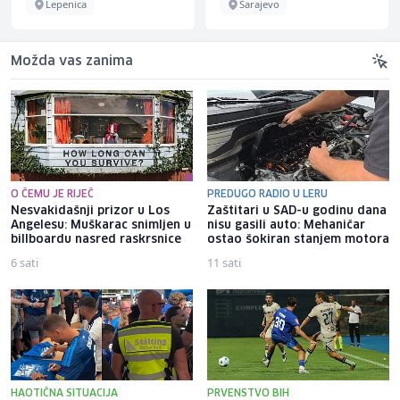
Lepenica
Sarajevo
Možda vas zanima
O ČEMU JE RIJEČ
PREDUGO RADIO U LERU
Nesvakidašnji prizor u Los
Zaštitari u SAD-u godinu dana
Angelesu: Muškarac snimljen u
nisu gasili auto: Mehaničar
billboardu nasred raskrsnice
ostao šokiran stanjem motora
6 sati
11 sati
HAOTIČNA SITUACIJA
PRVENSTVO BIH