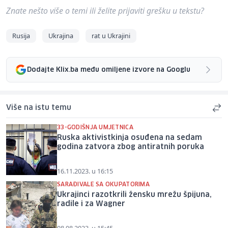
Znate nešto više o temi ili želite prijaviti grešku u tekstu?
Rusija
Ukrajina
rat u Ukrajini
Dodajte Klix.ba među omiljene izvore na Googlu
Više na istu temu
33-GODIŠNJA UMJETNICA
Ruska aktivistkinja osuđena na sedam
godina zatvora zbog antiratnih poruka
16.11.2023. u 16:15
SARAĐIVALE SA OKUPATORIMA
Ukrajinci razotkrili žensku mrežu špijuna,
radile i za Wagner