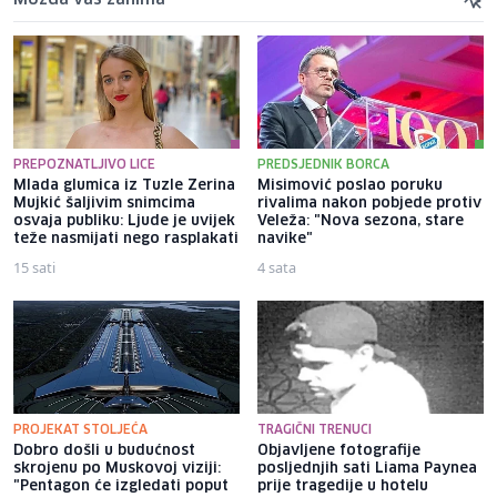
PREPOZNATLJIVO LICE
PREDSJEDNIK BORCA
Mlada glumica iz Tuzle Zerina
Misimović poslao poruku
Mujkić šaljivim snimcima
rivalima nakon pobjede protiv
osvaja publiku: Ljude je uvijek
Veleža: "Nova sezona, stare
teže nasmijati nego rasplakati
navike"
15 sati
4 sata
PROJEKAT STOLJEĆA
TRAGIČNI TRENUCI
Dobro došli u budućnost
Objavljene fotografije
skrojenu po Muskovoj viziji:
posljednjih sati Liama ​​Paynea
"Pentagon će izgledati poput
prije tragedije u hotelu