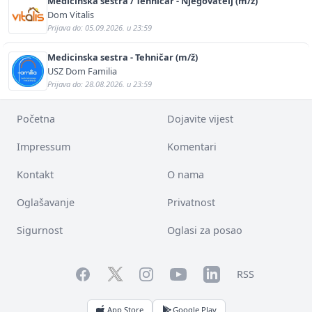
Medicinska sestra / Tehničar - Njegovatelj (m/ž)
Dom Vitalis
Prijava do: 05.09.2026. u 23:59
Medicinska sestra - Tehničar (m/ž)
USZ Dom Familia
Prijava do: 28.08.2026. u 23:59
Početna
Dojavite vijest
Impressum
Komentari
Kontakt
O nama
Oglašavanje
Privatnost
Sigurnost
Oglasi za posao
Facebook
YouTube
LinkedIn
Twitter
Instagram
RSS
App Store
Google Play