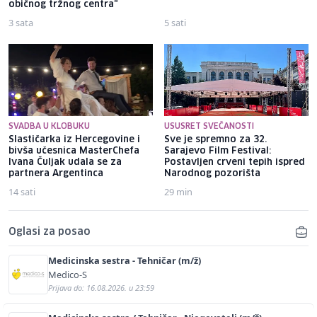
običnog tržnog centra"
3 sata
5 sati
SVADBA U KLOBUKU
USUSRET SVEČANOSTI
Slastičarka iz Hercegovine i
Sve je spremno za 32.
bivša učesnica MasterChefa
Sarajevo Film Festival:
Ivana Čuljak udala se za
Postavljen crveni tepih ispred
partnera Argentinca
Narodnog pozorišta
14 sati
29 min
Oglasi za posao
Medicinska sestra - Tehničar (m/ž)
Medico-S
Prijava do: 16.08.2026. u 23:59