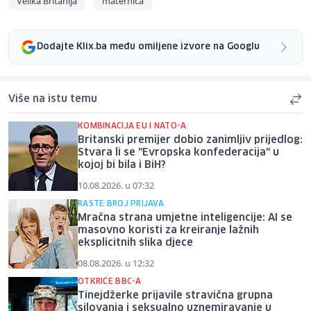
Velika Britanija
maternica
Dodajte Klix.ba među omiljene izvore na Googlu
Više na istu temu
KOMBINACIJA EU I NATO-A
Britanski premijer dobio zanimljiv prijedlog:
Stvara li se "Evropska konfederacija" u
kojoj bi bila i BiH?
10.08.2026. u 07:32
RASTE BROJ PRIJAVA
Mračna strana umjetne inteligencije: AI se
masovno koristi za kreiranje lažnih
eksplicitnih slika djece
08.08.2026. u 12:32
OTKRIĆE BBC-A
Tinejdžerke prijavile stravična grupna
silovanja i seksualno uznemiravanje u