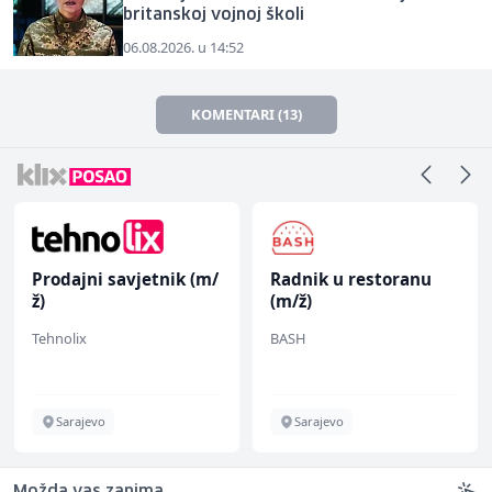
britanskoj vojnoj školi
06.08.2026. u 14:52
KOMENTARI (13)
Prodajni savjetnik (m/
Radnik u restoranu
ž)
(m/ž)
Tehnolix
BASH
Sarajevo
Sarajevo
Možda vas zanima