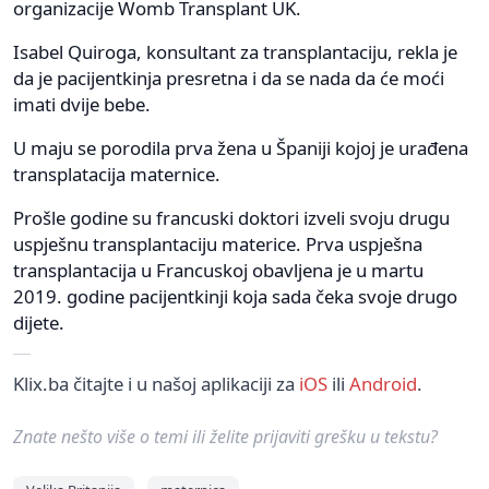
organizacije Womb Transplant UK.
Isabel Quiroga, konsultant za transplantaciju, rekla je
da je pacijentkinja presretna i da se nada da će moći
imati dvije bebe.
U maju se porodila prva žena u Španiji kojoj je urađena
transplatacija maternice.
Prošle godine su francuski doktori izveli svoju drugu
uspješnu transplantaciju materice. Prva uspješna
transplantacija u Francuskoj obavljena je u martu
2019. godine pacijentkinji koja sada čeka svoje drugo
dijete.
Klix.ba čitajte i u našoj aplikaciji za
iOS
ili
Android
.
Znate nešto više o temi ili želite prijaviti grešku u tekstu?