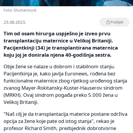
Foto: Shutterstock
23.08.2023.
Podijeli
Tim od osam hirurga uspješno je izveo prvu
transplantaciju maternice u Velikoj Britaniji.
Pacijentkinji (34) je transplantirana maternica
koju joj je donirala njena 40-godišnja sestra.
Obje žene se nalaze u dobrom i stabilnom stanju.
Pacijentkinja je, kako javlja Euronews, rođena bez
funkcionalne maternice zbog rijetkog urođenog stanja
zvanog Mayer-Rokitansky-Küster-Hauserov sindrom
(MRKH). Ovaj sindrom pogađa preko 5.000 žena u
Velikoj Britaniji.
"Naš cilj je da transplantacija materice postane održiva
opcija za žene koje pate od istog stanja", rekao je
profesor Richard Smith, predsjednik dobrotvorne