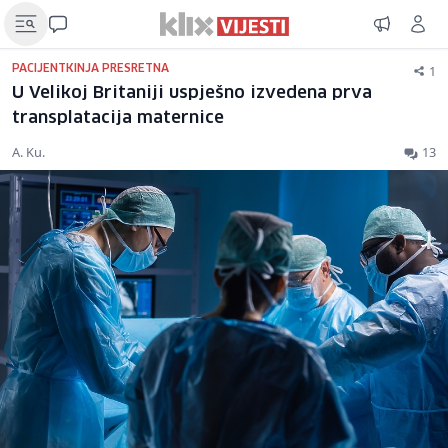
1
PACIJENTKINJA PRESRETNA
U Velikoj Britaniji uspješno izvedena prva
transplatacija maternice
A. Ku.
13