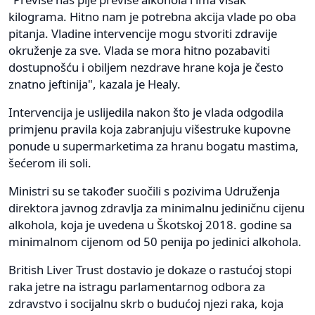
kilograma. Hitno nam je potrebna akcija vlade po oba
pitanja. Vladine intervencije mogu stvoriti zdravije
okruženje za sve. Vlada se mora hitno pozabaviti
dostupnošću i obiljem nezdrave hrane koja je često
znatno jeftinija", kazala je Healy.
Intervencija je uslijedila nakon što je vlada odgodila
primjenu pravila koja zabranjuju višestruke kupovne
ponude u supermarketima za hranu bogatu mastima,
šećerom ili soli.
Ministri su se također suočili s pozivima Udruženja
direktora javnog zdravlja za minimalnu jediničnu cijenu
alkohola, koja je uvedena u Škotskoj 2018. godine sa
minimalnom cijenom od 50 penija po jedinici alkohola.
British Liver Trust dostavio je dokaze o rastućoj stopi
raka jetre na istragu parlamentarnog odbora za
zdravstvo i socijalnu skrb o budućoj njezi raka, koja