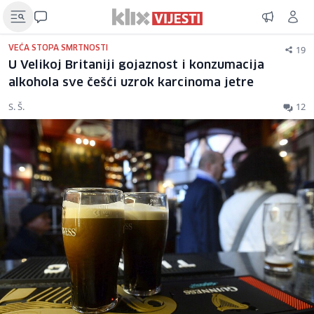
19
VEĆA STOPA SMRTNOSTI
U Velikoj Britaniji gojaznost i konzumacija
alkohola sve češći uzrok karcinoma jetre
S. Š.
12