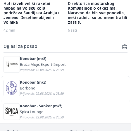
Huti izveli veliki raketni
Direktorica mostarskog
napad na vojsku koju
Komunalnog o otkazima:
podržava Saudijska Arabija u
Naravno da bih sve ponovila,
Jemenu: Desetine ubijenih
neki radnici su od mene tražili
vojnika
zaštitu
42 min
6 sati
Oglasi za posao
Konobar (m/ž)
Braća Mujić Export-Import
Prijava do: 16.08.2026. u 23:59
Konobar (m/ž)
Borbono
Prijava do: 22.08.2026. u 23:59
Konobar - Šanker (m/ž)
Špica Lounge
Prijava do: 22.08.2026. u 23:59