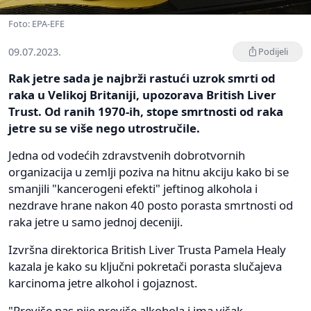
Foto: EPA-EFE
09.07.2023.
Podijeli
Rak jetre sada je najbrži rastući uzrok smrti od
raka u Velikoj Britaniji, upozorava British Liver
Trust. Od ranih 1970-ih, stope smrtnosti od raka
jetre su se više nego utrostručile.
Jedna od vodećih zdravstvenih dobrotvornih
organizacija u zemlji poziva na hitnu akciju kako bi se
smanjili "kancerogeni efekti" jeftinog alkohola i
nezdrave hrane nakon 40 posto porasta smrtnosti od
raka jetre u samo jednoj deceniji.
Izvršna direktorica British Liver Trusta Pamela Healy
kazala je kako su ključni pokretači porasta slučajeva
karcinoma jetre alkohol i gojaznost.
"Previše nas pije previše alkohola i ima višak