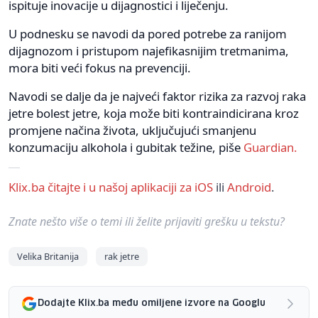
ispituje inovacije u dijagnostici i liječenju.
U podnesku se navodi da pored potrebe za ranijom
dijagnozom i pristupom najefikasnijim tretmanima,
mora biti veći fokus na prevenciji.
Navodi se dalje da je najveći faktor rizika za razvoj raka
jetre bolest jetre, koja može biti kontraindicirana kroz
promjene načina života, uključujući smanjenu
konzumaciju alkohola i gubitak težine, piše
Guardian.
Klix.ba čitajte i u našoj aplikaciji za
iOS
ili
Android
.
Znate nešto više o temi ili želite prijaviti grešku u tekstu?
Velika Britanija
rak jetre
Dodajte Klix.ba među omiljene izvore na Googlu