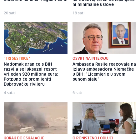
ni minimalne uslove
20 sati
18 sati
"TRI SESTRICE"
OSVRT NA INTERVJU
Nadomak granice s BiH
Ambasada Rusije reagovala na
razvija se luksuzni resort
izjavu ambasadora Njemačke
vrijedan 920 miliona eura:
u BiH: "Licemjerje u svom
Potpuno će promijeniti
punom sjaju"
Dubrovačku rivijeru
4 sata
6 sati
KORAK DO ESKALACIJE
O PONIŠTENOJ ODLUCI