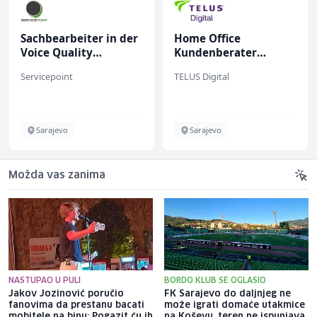
Sachbearbeiter in der
Home Office
Voice Quality
Kundenberater
Management (m/w)
(m/w/d) für ein
Servicepoint
TELUS Digital
renommiertes
Schuhunternehmen
Sarajevo
Sarajevo
Možda vas zanima
NASTUPAO U PULI
BORDO KLUB SE OGLASIO
Jakov Jozinović poručio
FK Sarajevo do daljnjeg ne
fanovima da prestanu bacati
može igrati domaće utakmice
mobitele na binu: Pogazit ću ih
na Koševu, teren ne ispunjava